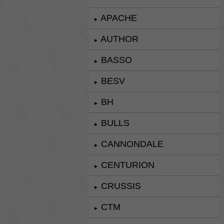
APACHE
►
AUTHOR
►
BASSO
►
BESV
►
BH
►
BULLS
►
CANNONDALE
►
CENTURION
►
CRUSSIS
►
CTM
►