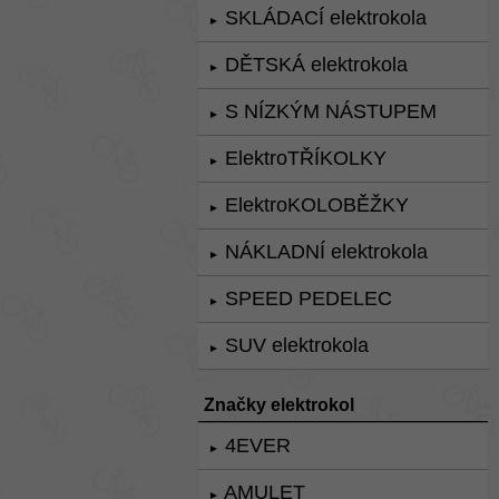
SKLÁDACÍ elektrokola
►
DĚTSKÁ elektrokola
►
S NÍZKÝM NÁSTUPEM
►
ElektroTŘÍKOLKY
►
ElektroKOLOBĚŽKY
►
NÁKLADNÍ elektrokola
►
SPEED PEDELEC
►
SUV elektrokola
►
Značky elektrokol
4EVER
►
AMULET
►