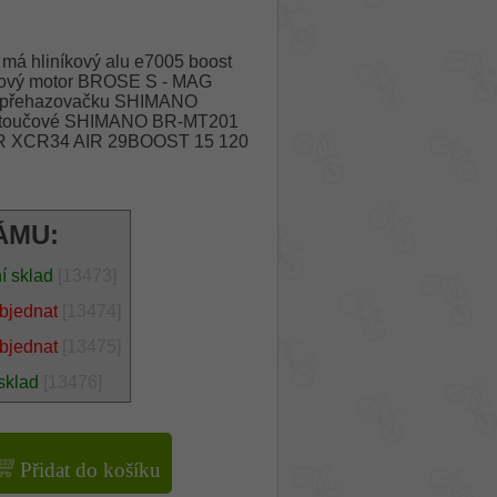
má hliníkový alu e7005 boost
edový motor BROSE S - MAG
h, přehazovačku SHIMANO
kotoučové SHIMANO BR-MT201
TOUR XCR34 AIR 29BOOST 15 120
ÁMU:
í sklad
[13473]
bjednat
[13474]
bjednat
[13475]
sklad
[13476]
Přidat do košíku