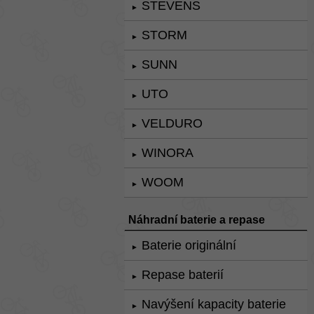
STEVENS
►
STORM
►
SUNN
►
UTO
►
VELDURO
►
WINORA
►
WOOM
►
Náhradní baterie a repase
Baterie originální
►
Repase baterií
►
Navýšení kapacity baterie
►