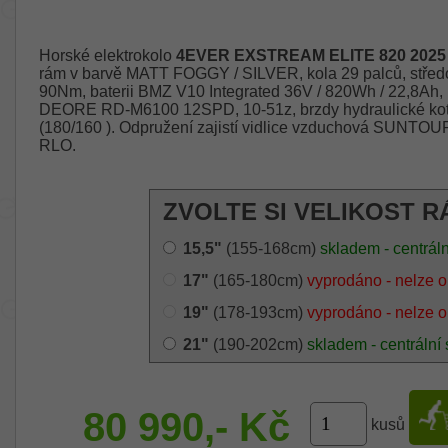
Horské elektrokolo
4EVER EXSTREAM ELITE 820 2025
rám v barvě MATT FOGGY / SILVER, kola 29 palců, stř
90Nm, baterii BMZ V10 Integrated 36V / 820Wh / 22,8A
DEORE RD-M6100 12SPD, 10-51z, brzdy hydraulické 
(180/160 ). Odpružení zajistí vidlice vzduchová SUN
RLO.
ZVOLTE SI VELIKOST R
15,5"
(155-168cm)
skladem - centráln
17"
(165-180cm)
vyprodáno - nelze o
19"
(178-193cm)
vyprodáno - nelze o
21"
(190-202cm)
skladem - centrální 
80 990,- Kč
kusů