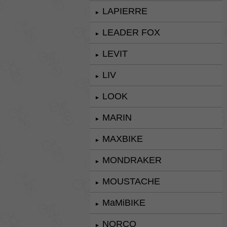
LAPIERRE
►
LEADER FOX
►
LEVIT
►
LIV
►
LOOK
►
MARIN
►
MAXBIKE
►
MONDRAKER
►
MOUSTACHE
►
MaMiBIKE
►
NORCO
►