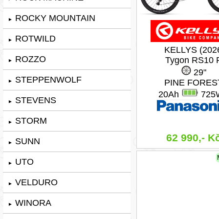
ROCKY MOUNTAIN
►
ROTWILD
►
KELLYS (202
ROZZO
Tygon RS10 
►
29"
STEPPENWOLF
PINE FORES
►
20Ah
725
STEVENS
►
STORM
►
62 990,- K
SUNN
►
UTO
►
VELDURO
►
WINORA
►