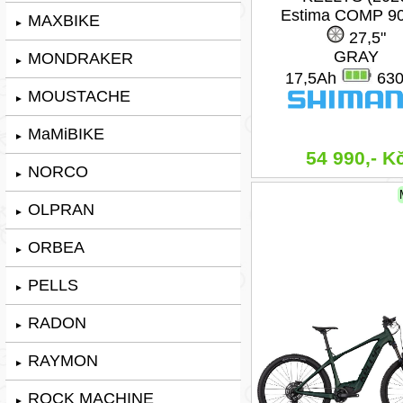
Estima COMP 9
MAXBIKE
►
27,5"
GRAY
MONDRAKER
►
17,5Ah
63
MOUSTACHE
►
MaMiBIKE
►
54 990,- K
NORCO
►
OLPRAN
►
ORBEA
►
PELLS
►
RADON
►
RAYMON
►
ROCK MACHINE
►