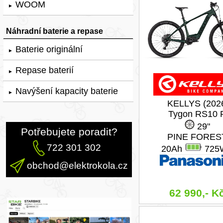
WOOM
►
Náhradní baterie a repase
Baterie originální
►
Repase baterií
►
Navýšení kapacity baterie
►
KELLYS (202
Tygon RS10 
29"
Potřebujete poradit?
PINE FORES
722 301 302
20Ah
725
obchod@elektrokola.cz
62 990,- K