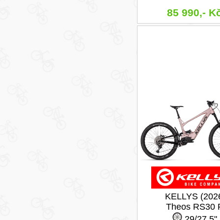
85 990,- K
KELLYS (202
Theos RS30 
29/27,5"