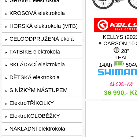
GRAVEL elektrokola
►
KROSOVÁ elektrokola
►
HORSKÁ elektrokola (MTB)
►
KELLYS (202
CELOODPRUŽENÁ ekola
►
e-CARSON 10
28"
FATBIKE elektrokola
►
TEAL
SKLÁDACÍ elektrokola
14Ah
504
►
DĚTSKÁ elektrokola
►
61 990,- Kč
S NÍZKÝM NÁSTUPEM
36 990,- K
►
ElektroTŘÍKOLKY
►
ElektroKOLOBĚŽKY
►
NÁKLADNÍ elektrokola
►