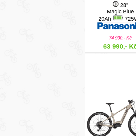
28"
Magic Blue
20Ah
725
74 990,- Kč
63 990,- K