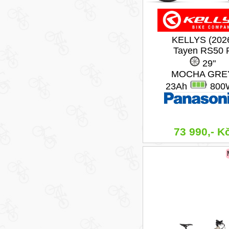
KELLYS (202
Tayen RS50 
29"
MOCHA GRE
23Ah
800
73 990,- K