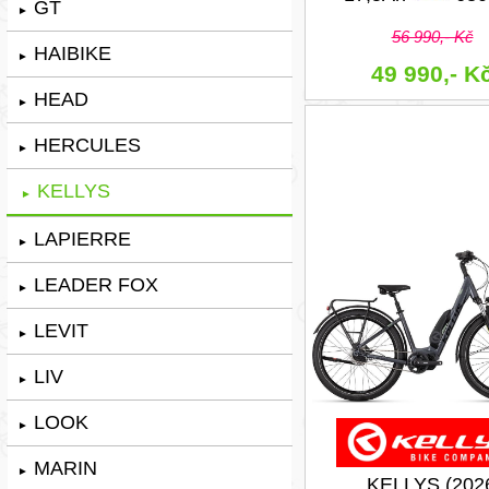
GT
►
56 990,- Kč
HAIBIKE
►
49 990,- K
HEAD
►
HERCULES
►
KELLYS
►
LAPIERRE
►
LEADER FOX
►
LEVIT
►
LIV
►
LOOK
►
MARIN
►
KELLYS (202