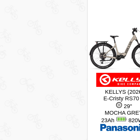
KELLYS (202
E-Cristy RS70
29"
MOCHA GRE
23Ah
820