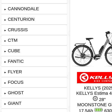
CANNONDALE
►
CENTURION
►
CRUSSIS
►
CTM
►
CUBE
►
FANTIC
►
FLYER
►
FOCUS
►
KELLYS (202
GHOST
KELLYS Estima 
►
28"
GIANT
MOONSTONE G
►
17,5Ah
63