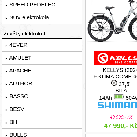
SPEED PEDELEC
►
SUV elektrokola
►
Značky elektrokol
4EVER
►
AMULET
►
KELLYS (202
APACHE
►
ESTIMA COMP 6
AUTHOR
27,5"
►
BÍLÁ
BASSO
14Ah
504
►
BESV
►
49 990,- Kč
BH
►
47 990,- K
BULLS
►