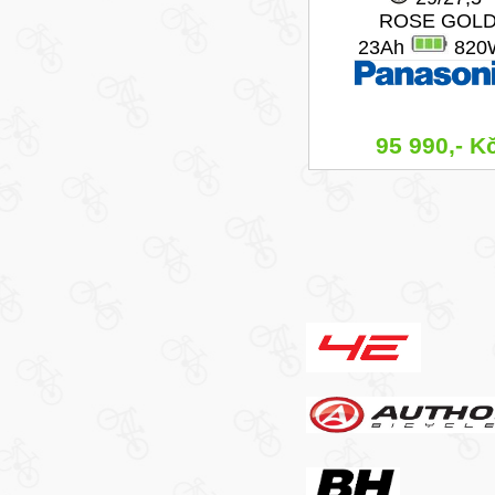
ROSE GOL
23Ah
820
95 990,- K