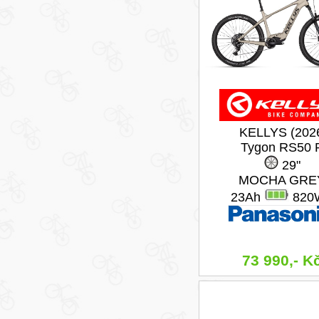
KELLYS (202
Tygon RS50 
29"
MOCHA GRE
23Ah
820
73 990,- K