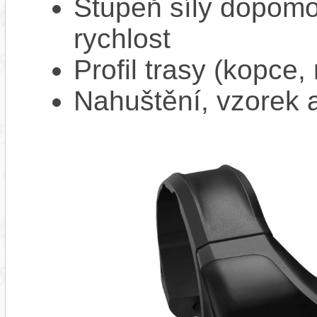
Stupeň síly dopomo
rychlost
Profil trasy (kopce,
Nahuštění, vzorek a