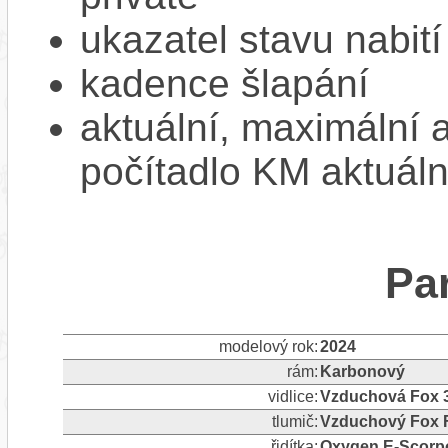
ukazatel stavu nabití
kadence šlapání
aktuální, maximální 
počítadlo KM aktuáln
Pa
modelový rok:
2024
rám:
Karbonový
vidlice:
Vzduchová Fox 3
tlumič:
Vzduchový Fox F
řidítka:
Oxygen E-Scor