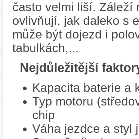
často velmi liší. Zálež
ovlivňují, jak daleko s
může být dojezd i polo
tabulkách,...
Nejdůležitější faktor
Kapacita baterie a 
Typ motoru (středov
chip
Váha jezdce a styl j