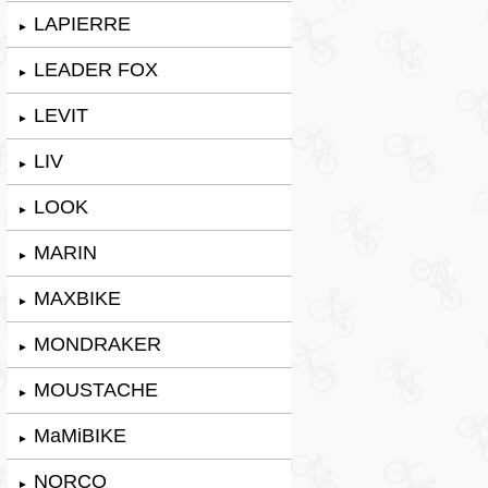
LAPIERRE
►
LEADER FOX
►
LEVIT
►
LIV
►
LOOK
►
MARIN
►
MAXBIKE
►
MONDRAKER
►
MOUSTACHE
►
MaMiBIKE
►
NORCO
►