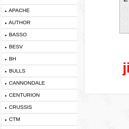
APACHE
►
AUTHOR
►
BASSO
►
BESV
►
BH
►
j
BULLS
►
CANNONDALE
►
CENTURION
►
CRUSSIS
►
CTM
►