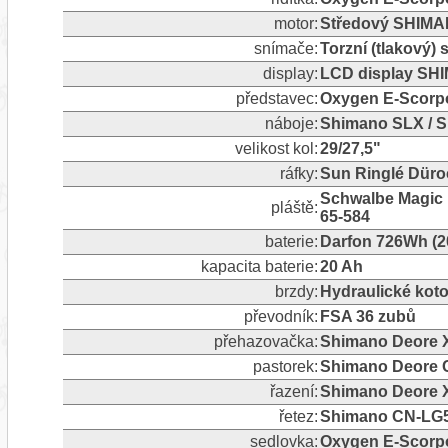
motor:
Středový SHIM
snímače:
Torzní (tlakový)
display:
LCD display SH
představec:
Oxygen E‑Scorp
náboje:
Shimano SLX / 
velikost kol:
29/27,5"
ráfky:
Sun Ringlé Düro
Schwalbe Magic M
pláště:
65-584
baterie:
Darfon 726Wh (20
kapacita baterie:
20 Ah
brzdy:
Hydraulické ko
převodník:
FSA 36 zubů
přehazovačka:
Shimano Deore X
pastorek:
Shimano Deore CS
řazení:
Shimano Deore 
řetez:
Shimano CN‑LG
sedlovka:
Oxygen E-Scorp