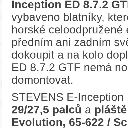
Inception ED 8.7.2 G
vybaveno blatníky, kter
horské celoodpružené 
předním ani zadním svě
dokoupit a na kolo dop
ED 8.7.2 GTF nemá nos
domontovat.
STEVENS E-Inception 
29/27,5 palců
a
plášt
Evolution, 65-622 / 