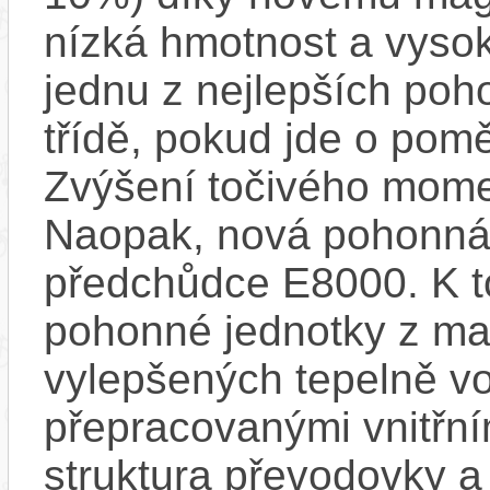
nízká hmotnost a vysok
jednu z nejlepších poh
třídě, pokud jde o pom
Zvýšení točivého mome
Naopak, nová pohonná 
předchůdce E8000. K t
pohonné jednotky z mag
vylepšených tepelně vo
přepracovanými vnitřní
struktura převodovky 