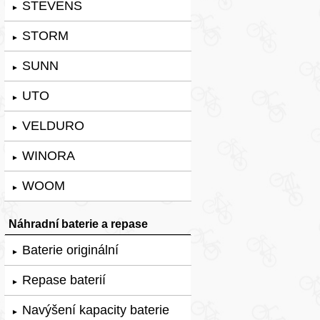
STEVENS
►
STORM
►
SUNN
►
UTO
►
VELDURO
►
WINORA
►
WOOM
►
Náhradní baterie a repase
Baterie originální
►
Repase baterií
►
Navýšení kapacity baterie
►