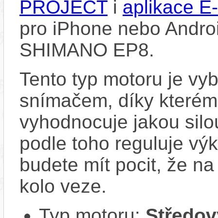
PROJECT
i
aplikace 
pro iPhone nebo Androi
SHIMANO EP8.
Tento typ motoru je vy
snímačem, díky kterému
vyhodnocuje jakou silo
podle toho reguluje vý
budete mít pocit, že na 
kolo veze.
Typ motoru:
Středov