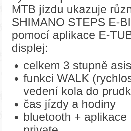
MTB jízdu ukazuje růz
SHIMANO STEPS E-BIKE 
pomocí aplikace E-T
displej:
celkem 3 stupně asi
funkci WALK (rychlost
vedení kola do prud
čas jízdy a hodiny
bluetooth + aplikac
private