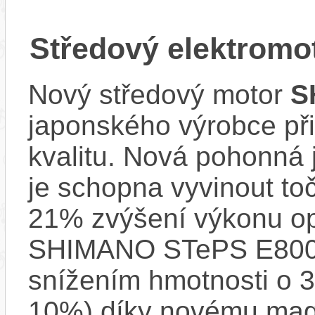
Středový elektrom
Nový středový motor
S
japonského výrobce při
kvalitu. Nová pohonná
je schopna vyvinout t
21% zvýšení výkonu op
SHIMANO STePS E8000 
snížením hmotnosti o 3
10%) díky novému mag