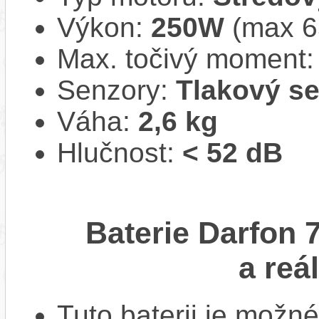
Výkon:
250W
(max 
Max. točivý moment
Senzory:
Tlakový s
Váha:
2,6 kg
Hlučnost:
< 52 dB
Baterie Darfon 
a reá
Tuto baterii je možné