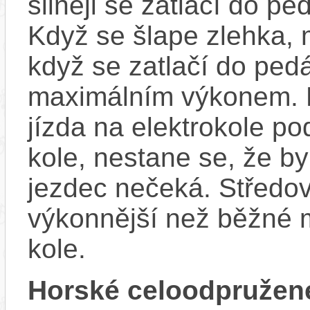
silněji se zatlačí do p
Když se šlape zlehka, 
když se zatlačí do ped
maximálním výkonem. D
jízda na elektrokole p
kole, nestane se, že by
jezdec nečeká. Středov
výkonnější než běžné 
kole.
Horské celoodpružen