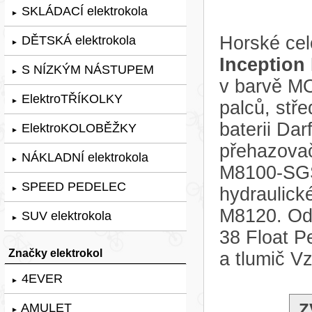
SKLÁDACÍ elektrokola
►
Horské cel
DĚTSKÁ elektrokola
►
Inception
S NÍZKÝM NÁSTUPEM
►
v barvě M
ElektroTŘÍKOLKY
►
palců, st
baterii Da
ElektroKOLOBĚŽKY
►
přehazova
NÁKLADNÍ elektrokola
►
M8100-SGS,
SPEED PEDELEC
hydraulic
►
M8120. Odp
SUV elektrokola
►
38 Float P
Značky elektrokol
a tlumič V
4EVER
►
Z
AMULET
►