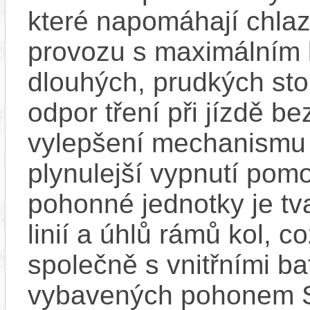
které napomáhají chlaze
provozu s maximálním
dlouhých, prudkých sto
odpor tření při jízdě b
vylepšení mechanismu s
plynulejší vypnutí pom
pohonné jednotky je tv
linií a úhlů rámů kol, c
společně s vnitřními bat
vybavených pohonem 