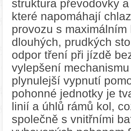
struktura převodovky 
které napomáhají chlaze
provozu s maximálním
dlouhých, prudkých sto
odpor tření při jízdě b
vylepšení mechanismu s
plynulejší vypnutí pom
pohonné jednotky je tv
linií a úhlů rámů kol, c
společně s vnitřními bat