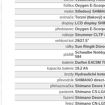
řidítka:
Oxygen E-Scor
motor:
Středový SHIM
snímače:
Torzní (tlakový)
display:
LCD display SH
představec:
Oxygen E‑Scorp
náboje:
Strummer CLTP 
velikost kol:
29/27,5"
ráfky:
Sun Ringlé Düro
Schwalbe Nobby N
pláště:
584
baterie:
Darfon E4C0M 70
kapacita baterie:
19,2 Ah
brzdy:
Hydraulické ko
převodník:
SHIMANO direct
přehazovačka:
Shimano Deore X
pastorek:
Shimano CS-LG400
řazení:
Shimano Deore 
řetez:
Shimano CN‑LG