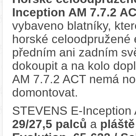
Inception AM 7.7.2 A
vybaveno blatníky, kter
horské celoodpružené 
předním ani zadním svě
dokoupit a na kolo dop
AM 7.7.2 ACT nemá nos
domontovat.
STEVENS E-Inception 
29/27,5 palců
a
plášt