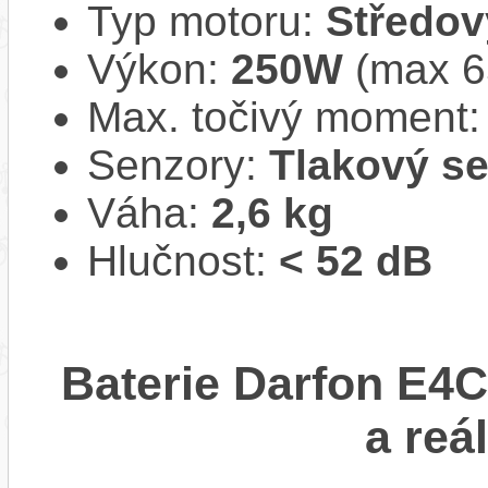
Typ motoru:
Středov
Výkon:
250W
(max 
Max. točivý moment
Senzory:
Tlakový s
Váha:
2,6 kg
Hlučnost:
< 52 dB
Baterie Darfon E4
a reá