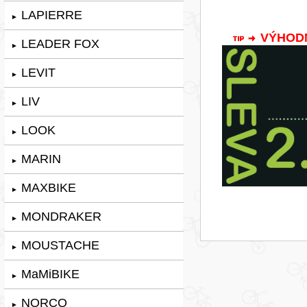
LAPIERRE
►
VÝHODNÁ
LEADER FOX
►
LEVIT
►
LIV
►
LOOK
►
MARIN
►
MAXBIKE
►
MONDRAKER
►
MOUSTACHE
►
MaMiBIKE
►
NORCO
►