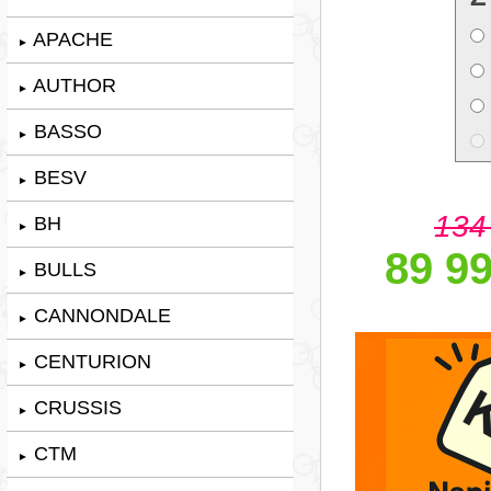
APACHE
►
AUTHOR
►
BASSO
►
BESV
►
134
BH
►
89 99
BULLS
►
CANNONDALE
►
CENTURION
►
CRUSSIS
►
CTM
►