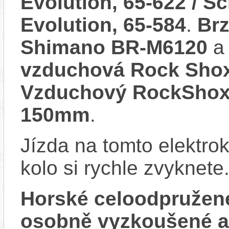
Evolution, 65-622 / 
Evolution, 65-584
.
Brz
Shimano BR-M6120
a 
vzduchová Rock Shox 
Vzduchový RockShox 
150mm
.
Jízda na tomto elektrok
kolo si rychle zvyknete
Horské celoodpružen
osobně vyzkoušené 