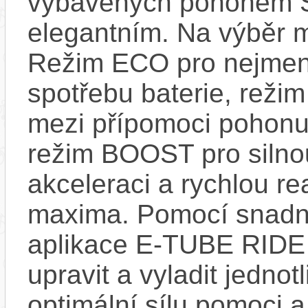
vybavených pohonem 
elegantním. Na výběr m
Režim ECO pro nejmen
spotřebu baterie, reži
mezi přípomoci pohonu
režim BOOST pro silno
akceleraci a rychlou re
maxima. Pomocí snad
aplikace E-TUBE RIDE
upravit a vyladit jedno
optimální sílu pomoci 