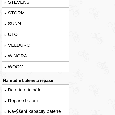
STEVENS
►
STORM
►
SUNN
►
UTO
►
VELDURO
►
WINORA
►
WOOM
►
Náhradní baterie a repase
Baterie originální
►
Repase baterií
►
Navýšení kapacity baterie
►