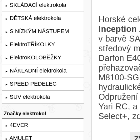
SKLÁDACÍ elektrokola
►
Horské cel
DĚTSKÁ elektrokola
►
Inception
S NÍZKÝM NÁSTUPEM
►
v barvě S
ElektroTŘÍKOLKY
►
středový 
Darfon E4
ElektroKOLOBĚŽKY
►
přehazova
NÁKLADNÍ elektrokola
►
M8100-SGS,
SPEED PEDELEC
hydraulic
►
Odpružení 
SUV elektrokola
►
Yari RC, 
Značky elektrokol
Select+, z
4EVER
►
Z
AMULET
►