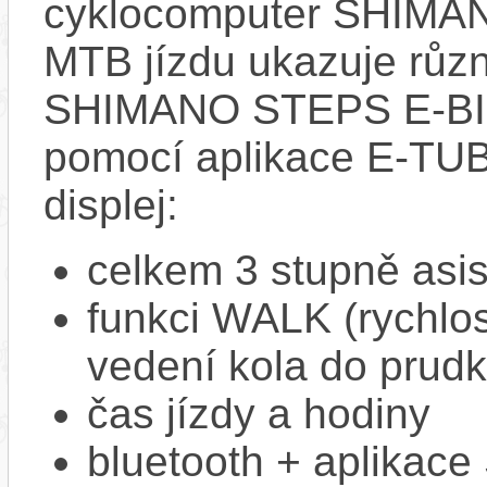
cyklocomputer SHIMA
MTB jízdu ukazuje růz
SHIMANO STEPS E-BIKE 
pomocí aplikace E-T
displej:
celkem 3 stupně asi
funkci WALK (rychlost
vedení kola do prud
čas jízdy a hodiny
bluetooth + aplikac