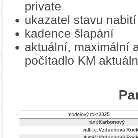
private
ukazatel stavu nabití
kadence šlapání
aktuální, maximální 
počítadlo KM aktuáln
Pa
modelový rok:
2025
rám:
Karbonový
vidlice:
Vzduchová Rock 
tlumič:
Vzduchový Rock