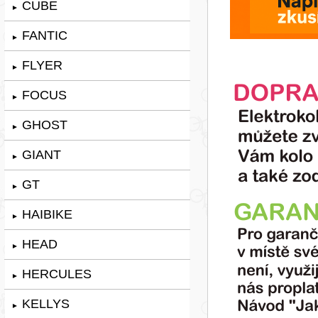
CUBE
►
FANTIC
►
FLYER
►
FOCUS
►
GHOST
►
GIANT
►
GT
►
HAIBIKE
►
HEAD
►
HERCULES
►
KELLYS
►