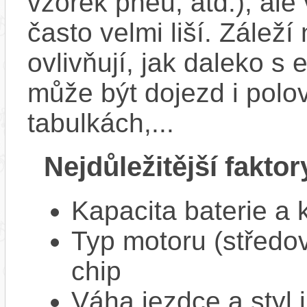
vzorek pneu, atd.), ale
často velmi liší. Zálež
ovlivňují, jak daleko s
může být dojezd i polo
tabulkách,...
Nejdůležitější faktor
Kapacita baterie a 
Typ motoru (středov
chip
Váha jezdce a styl j