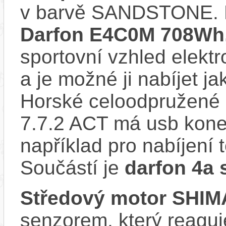
v barvě SANDSTONE. 
Darfon E4C0M 708Wh,
sportovní vzhled elektr
a je možné ji nabíjet ja
Horské celoodpružené 
7.7.2 ACT má usb konek
například pro nabíjení 
Součástí je
darfon 4a 
Středový motor SHI
senzorem, který reaguje