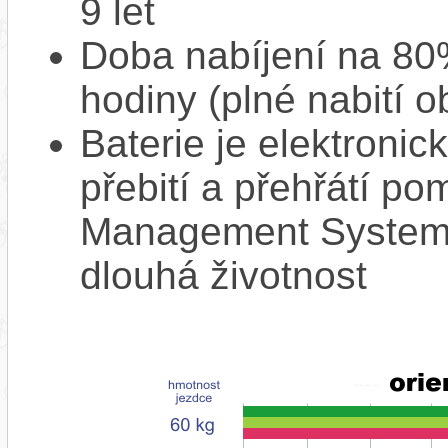
9 let
Doba nabíjení na 80%
hodiny (plné nabití o
Baterie je elektronic
přebití a přehřátí p
Management System),
dlouhá životnost