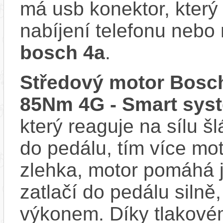
má usb konektor, který
nabíjení telefonu nebo 
bosch 4a
.
Středový motor Bosch
85Nm 4G - Smart sys
který reaguje na sílu šl
do pedálu, tím více mo
zlehka, motor pomáhá j
zatlačí do pedálu siln
výkonem. Díky tlakovém