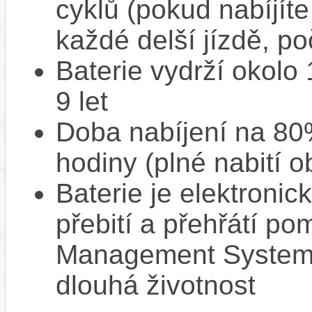
cyklů (pokud nabíjíte
každé delší jízdě, po
Baterie vydrží okolo
9 let
Doba nabíjení na 80%
hodiny (plné nabití o
Baterie je elektronic
přebití a přehřátí p
Management System),
dlouhá životnost