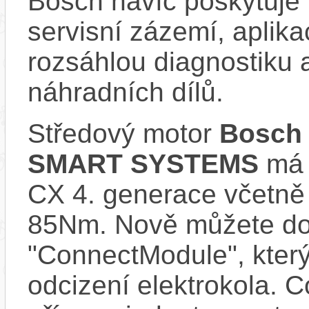
Bosch navíc poskytuje 
servisní zázemí, aplika
rozsáhlou diagnostiku 
náhradních dílů.
Středový motor
Bosch 
SMART SYSTEMS
má s
CX 4. generace včetně
85Nm. Nově můžete do 
"ConnectModule", který
odcizení elektrokola. 