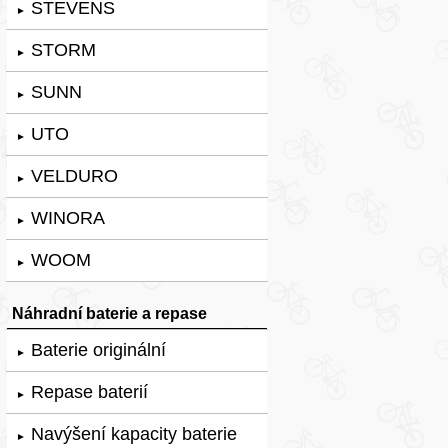
STEVENS
►
STORM
►
SUNN
►
UTO
►
VELDURO
►
WINORA
►
WOOM
►
Náhradní baterie a repase
Baterie originální
►
Repase baterií
►
Navýšení kapacity baterie
►