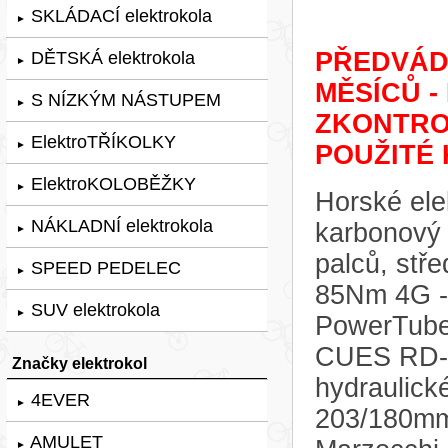
SKLÁDACÍ elektrokola
►
PŘEDVÁDĚ
DĚTSKÁ elektrokola
►
MĚSÍCŮ -
S NÍZKÝM NÁSTUPEM
►
ZKONTRO
ElektroTŘÍKOLKY
►
POUŽITÉ 
ElektroKOLOBĚŽKY
►
Horské ele
NÁKLADNÍ elektrokola
karbonový
►
palců, stř
SPEED PEDELEC
►
85Nm 4G - 
SUV elektrokola
►
PowerTube
CUES RD-U6
Značky elektrokol
hydraulick
4EVER
►
203/180mm.
AMULET
►