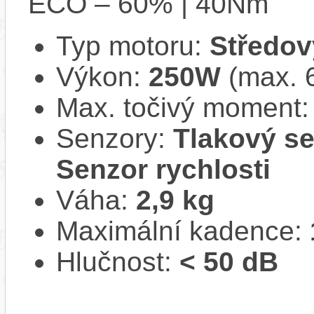
ECO – 60% | 40Nm
Typ motoru:
Středov
Výkon:
250W
(max. 
Max. točivý moment
Senzory:
Tlakový se
Senzor rychlosti
Váha:
2,9 kg
Maximální kadence:
Hlučnost:
< 50 dB