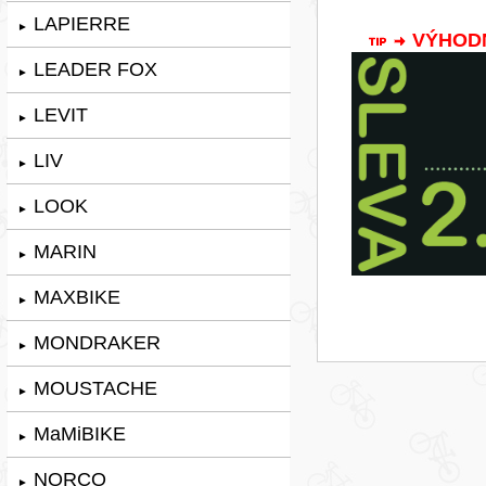
LAPIERRE
►
VÝHODNÁ
LEADER FOX
►
LEVIT
►
LIV
►
LOOK
►
MARIN
►
MAXBIKE
►
MONDRAKER
►
MOUSTACHE
►
MaMiBIKE
►
NORCO
►