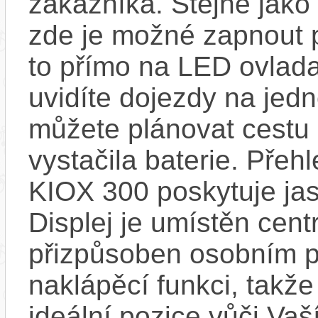
zákazníka. Stejně jak
zde je možné zapnout 
to přímo na LED ovlad
uvidíte dojezdy na jedno
můžete plánovat cestu
vystačila baterie. Přeh
KIOX 300 poskytuje jas
Displej je umístěn centr
přizpůsoben osobním p
naklápěcí funkci, takže
ideální pozice vůči Va