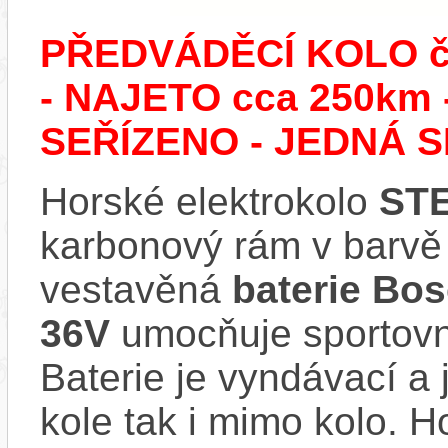
PŘEDVÁDĚCÍ KOLO č.
- NAJETO cca 250k
SEŘÍZENO - JEDNÁ S
Horské elektrokolo
STE
karbonový rám v barv
vestavěná
baterie Bo
36V
umocňuje sportovní
Baterie je vyndávací a 
kole tak i mimo kolo. H