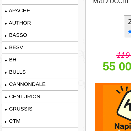
Marzocchi
APACHE
►
AUTHOR
►
BASSO
►
BESV
►
119
BH
►
55 00
BULLS
►
CANNONDALE
►
CENTURION
►
CRUSSIS
►
CTM
►