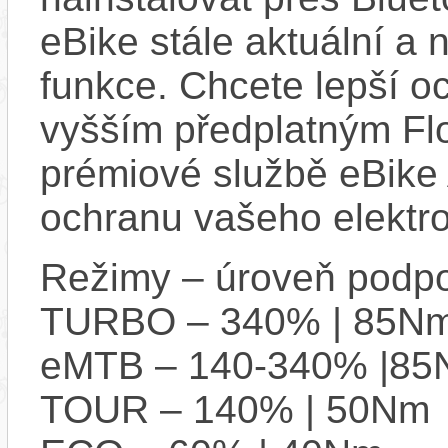
eBike stále aktuální a 
funkce. Chcete lepší o
vyšším předplatným Flo
prémiové službě eBike 
ochranu vašeho elektro
Režimy – úroveň podpo
TURBO – 340% | 85N
eMTB – 140-340% |8
TOUR – 140% | 50Nm