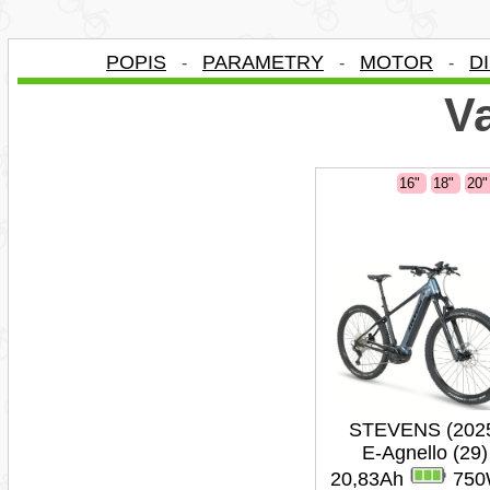
POPIS
PARAMETRY
MOTOR
D
-
-
-
Va
16"
18"
20
STEVENS (202
E-Agnello (29)
20,83Ah
750