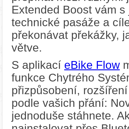
Extended Boost vám s 
technické pasáže a cí
překonávat překážky, ja
větve.
S aplikací
eBike Flow
m
funkce Chytrého Systé
přizpůsobení, rozšíření
podle vašich přání: Nov
jednoduše stáhnete. A
nainstalovat přes Bluet