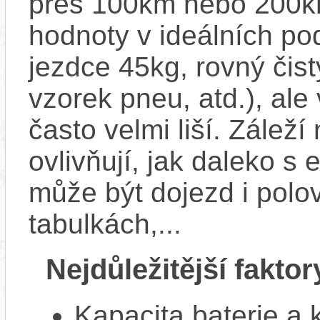
přes 100km nebo 200km
hodnoty v ideálních p
jezdce 45kg, rovný čistý
vzorek pneu, atd.), ale
často velmi liší. Zálež
ovlivňují, jak daleko s
může být dojezd i polo
tabulkách,...
Nejdůležitější faktor
Kapacita baterie a 