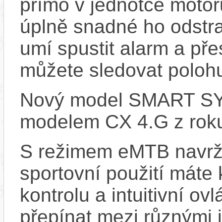
přímo v jednotce motor
úplně snadné ho odstra
umí spustit alarm a pře
můžete sledovat polohu
Nový model SMART SYS
modelem CX 4.G z rok
S režimem eMTB navrž
sportovní použití máte 
kontrolu a intuitivní o
přepínat mezi různými 