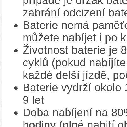
případě je držák bat
zabrání odcizení bate
Baterie nemá paměťov
můžete nabíjet i po k
Životnost baterie je 
cyklů (pokud nabíjíte
každé delší jízdě, po
Baterie vydrží okolo
9 let
Doba nabíjení na 80%
hodiny (plné nabití o