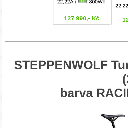
22,22Ah
800Wh
22,2
127 990,- Kč
1
STEPPENWOLF Tund
barva RAC