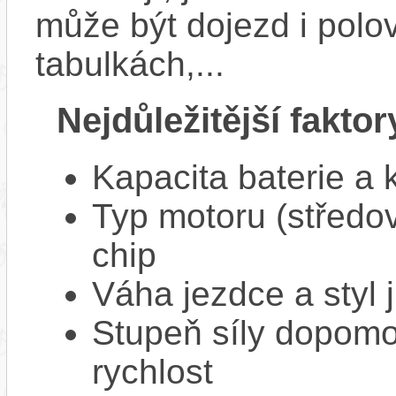
může být dojezd i polo
tabulkách,...
Nejdůležitější faktor
Kapacita baterie a 
Typ motoru (středov
chip
Váha jezdce a styl j
Stupeň síly dopomo
rychlost