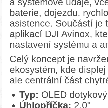
a systémové údaje, vč
baterie, dojezdu, rychl
asistence. Součástí je 
aplikací DJI Avinox, kt
nastavení systému a an
Celý koncept je navržen
ekosystém, kde displej
ale centrální část chytr
Typ:
OLED dotykový i
Úhlopříčka:
2,0"