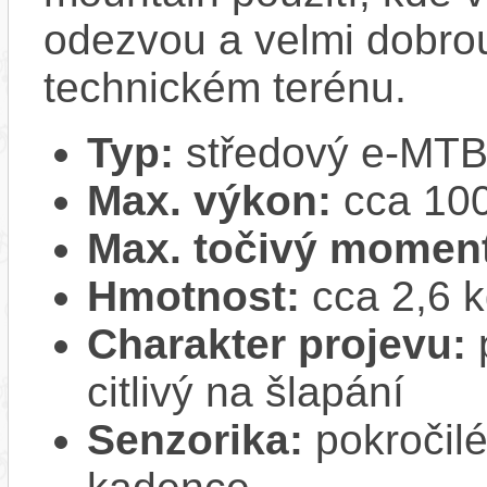
odezvou a velmi dobrou
technickém terénu.
Typ:
středový e-MTB
Max. výkon:
cca 100
Max. točivý momen
Hmotnost:
cca 2,6 
Charakter projevu:
p
citlivý na šlapání
Senzorika:
pokročilé