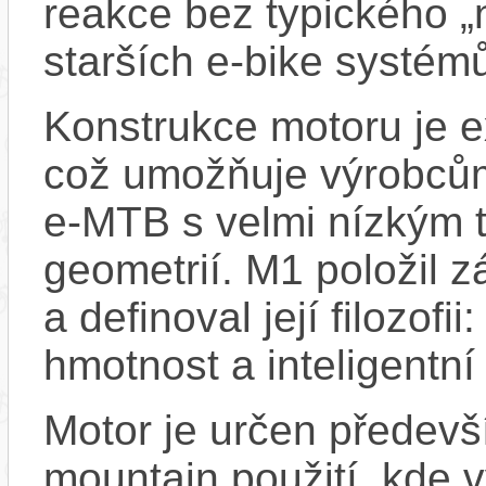
reakce bez typického 
starších e-bike systém
Konstrukce motoru je 
což umožňuje výrobcům
e-MTB s velmi nízkým t
geometrií. M1 položil z
a definoval její filozofi
hmotnost a inteligentní 
Motor je určen předevší
mountain použití, kde v