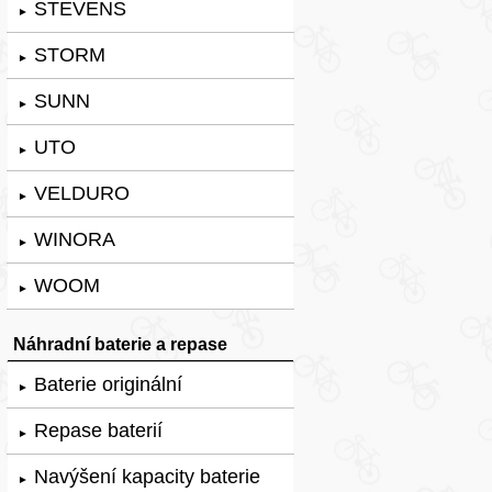
STEVENS
►
STORM
►
SUNN
►
UTO
►
VELDURO
►
WINORA
►
WOOM
►
Náhradní baterie a repase
Baterie originální
►
Repase baterií
►
Navýšení kapacity baterie
►