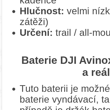
kadence
Hlučnost:
velmi nízk
zátěži)
Určení:
trail / all-mo
Baterie DJI Avino
a reá
Tuto baterii je možné
baterie vyndávací, t