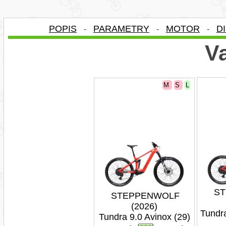
POPIS
PARAMETRY
MOTOR
D
-
-
-
Va
M
S
L
S
STEPPENWOLF
(2026)
Tundr
Tundra 9.0 Avinox (29)