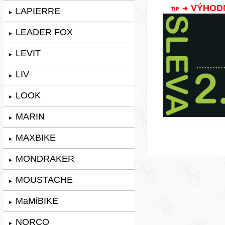
VÝHODNÁ
LAPIERRE
►
LEADER FOX
►
LEVIT
►
LIV
►
LOOK
►
MARIN
►
MAXBIKE
►
MONDRAKER
►
MOUSTACHE
►
MaMiBIKE
►
NORCO
►