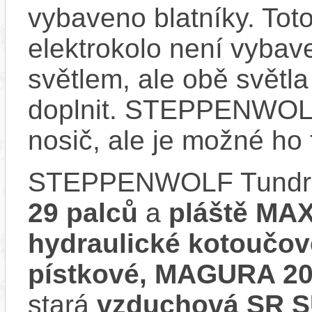
vybaveno blatníky. Tot
elektrokolo není vyba
světlem, ale obě světla
doplnit. STEPPENWOLF
nosič, ale je možné ho
STEPPENWOLF Tundra 
29 palců
a
pláště MAX
hydraulické kotouč
pístkové, MAGURA 2
stará
vzduchová SR 