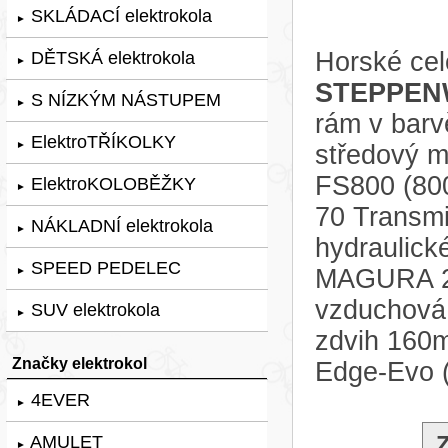
SKLÁDACÍ elektrokola
►
Horské cel
DĚTSKÁ elektrokola
►
STEPPENW
S NÍZKÝM NÁSTUPEM
►
rám v bar
ElektroTŘÍKOLKY
►
středový m
FS800 (80
ElektroKOLOBĚŽKY
►
70 Transmis
NÁKLADNÍ elektrokola
►
hydraulic
SPEED PEDELEC
MAGURA 203
►
vzduchov
SUV elektrokola
►
zdvih 160
Značky elektrokol
Edge-Evo 
4EVER
►
AMULET
►