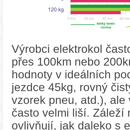
Výrobci elektrokol čas
přes 100km nebo 200km
hodnoty v ideálních p
jezdce 45kg, rovný čistý
vzorek pneu, atd.), ale
často velmi liší. Zálež
ovlivňují, jak daleko s