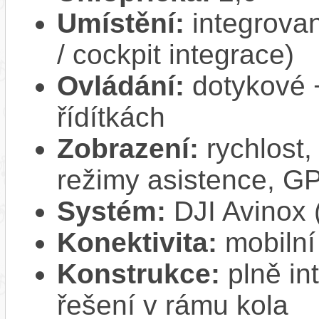
Umístění:
integrovan
/ cockpit integrace)
Ovládání:
dotykové 
řídítkách
Zobrazení:
rychlost,
režimy asistence, G
Systém:
DJI Avinox 
Konektivita:
mobilní
Konstrukce:
plně in
řešení v rámu kola