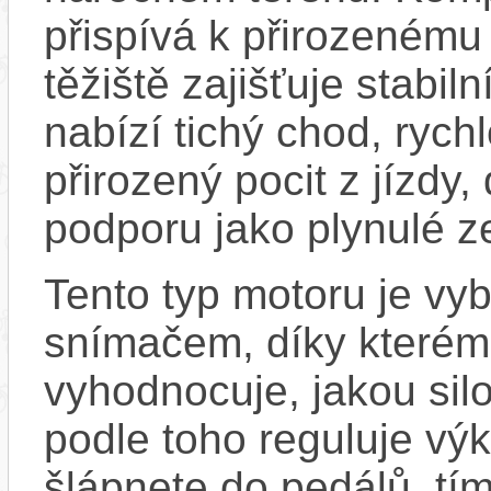
přispívá k přirozenému
těžiště zajišťuje stabiln
nabízí tichý chod, rych
přirozený pocit z jízdy
podporu jako plynulé zes
Tento typ motoru je vy
snímačem, díky kterému
vyhodnocuje, jakou sil
podle toho reguluje výk
šlápnete do pedálů, tí