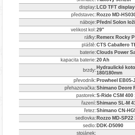
display:
LCD TFT displa
představec:
Rozzo MD-HS03
náboje:
Přední Solon lo
velikost kol:
29"
ráfky:
Remerx Rocky Pl
pláště:
CTS Caballero T
baterie:
Clouds Power Sa
kapacita baterie:
20 Ah
Hydraulické ko
brzdy:
180/180mm
převodník:
Prowheel EB05-J
přehazovačka:
Shimano Deore R
pastorek:
S-Ride CSM 400 1
řazení:
Shimano SL-M 41
řetez:
Shimano CN-HG54
sedlovka:
Rozzo MD-SP22 
sedlo:
DDK-D5090
stojánek: