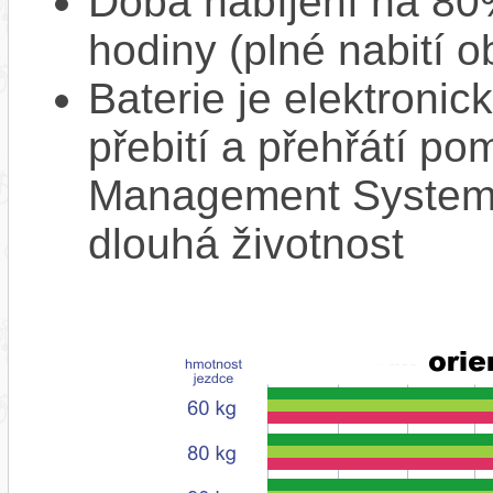
Doba nabíjení na 80%
hodiny (plné nabití o
Baterie je elektronic
přebití a přehřátí p
Management System),
dlouhá životnost