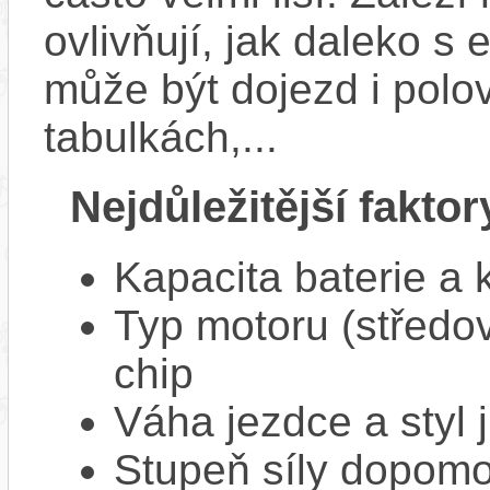
ovlivňují, jak daleko s
může být dojezd i polo
tabulkách,...
Nejdůležitější faktor
Kapacita baterie a 
Typ motoru (středov
chip
Váha jezdce a styl j
Stupeň síly dopomo