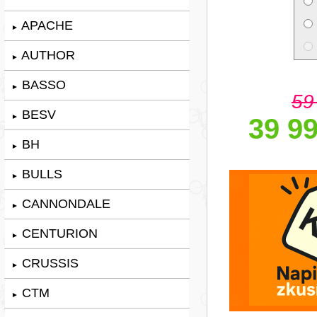
APACHE
►
AUTHOR
►
BASSO
►
59
BESV
►
39 99
BH
►
BULLS
►
CANNONDALE
►
CENTURION
►
CRUSSIS
►
CTM
►