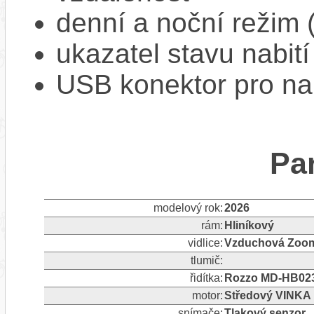
denní a noční režim 
ukazatel stavu nabití
USB konektor pro na
Pa
modelový rok:
2026
rám:
Hliníkový
vidlice:
Vzduchová Zoom 8
tlumič:
řidítka:
Rozzo MD-HB023
motor:
Středový VINKA
snímače:
Tlakový senzor