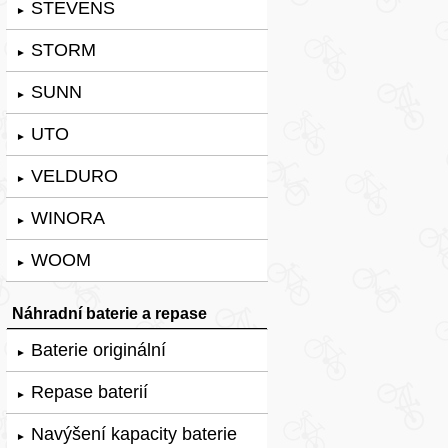
STEVENS
►
STORM
►
SUNN
►
UTO
►
VELDURO
►
WINORA
►
WOOM
►
Náhradní baterie a repase
Baterie originální
►
Repase baterií
►
Navýšení kapacity baterie
►