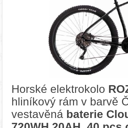
Horské elektrokolo
ROZ
hliníkový rám v barv
vestavěná
baterie Cl
720WH 20AH, 40 pcs 