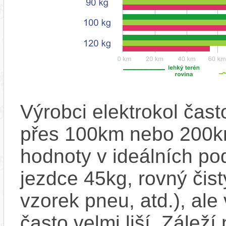
Výrobci elektrokol čas
přes 100km nebo 200km
hodnoty v ideálních p
jezdce 45kg, rovný čistý
vzorek pneu, atd.), ale
často velmi liší. Zálež