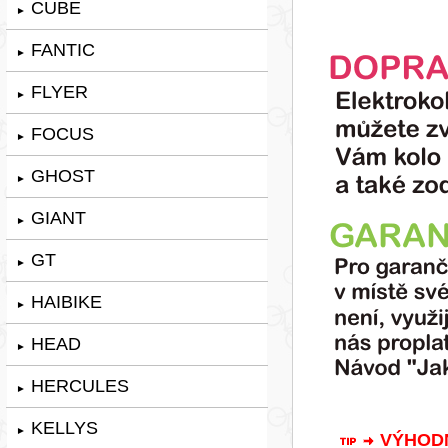
CUBE
►
FANTIC
►
FLYER
►
FOCUS
►
GHOST
►
GIANT
►
GT
►
HAIBIKE
►
HEAD
►
HERCULES
►
KELLYS
►
VÝHODNÁ