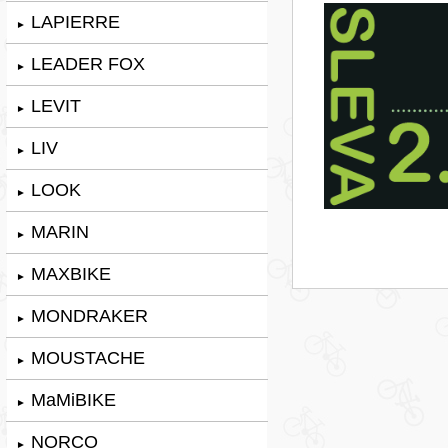
LAPIERRE
►
LEADER FOX
►
LEVIT
►
LIV
►
LOOK
►
MARIN
►
MAXBIKE
►
MONDRAKER
►
MOUSTACHE
►
MaMiBIKE
►
NORCO
►