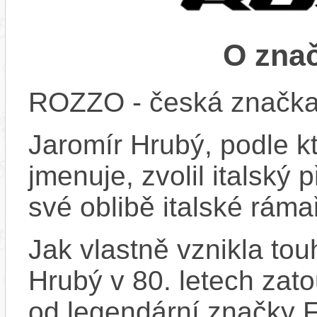
O zna
ROZZO - česká značka s
Jaromír Hrubý, podle k
jmenuje, zvolil italský
své oblibě italské ráma
Jak vlastně vznikla tou
Hrubý v 80. letech zat
od legendární značky F