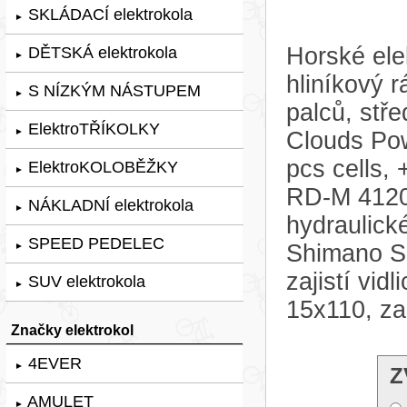
SKLÁDACÍ elektrokola
►
Horské ele
DĚTSKÁ elektrokola
►
hliníkový
S NÍZKÝM NÁSTUPEM
►
palců, stř
ElektroTŘÍKOLKY
►
Clouds Po
pcs cells
ElektroKOLOBĚŽKY
►
RD-M 4120 
NÁKLADNÍ elektrokola
►
hydraulic
SPEED PEDELEC
Shimano S
►
zajistí vi
SUV elektrokola
►
15x110, za
Značky elektrokol
4EVER
►
Z
AMULET
►