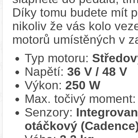
Díky tomu budete mít po
nikoliv že vás kolo vez
motorů umístěných v z
Typ motoru:
Středov
Napětí:
36 V / 48 V
Výkon:
250 W
Max. točivý moment
Senzory:
Integrovan
otáčkový (Cadence)