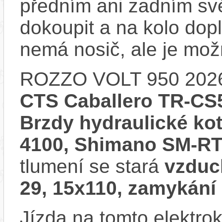
předním ani zadním svě
dokoupit a na kolo do
nemá nosič, ale je mo
ROZZO VOLT 950 202
CTS Caballero TR-CS5
Brzdy hydraulické k
4100, Shimano SM-R
tlumení se stará
vzduc
29, 15x110, zamykání 
Jízda na tomto elektrok