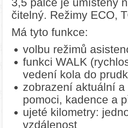
3,5 palce je umístěný n
čitelný. Režimy ECO,
Má tyto funkce:
volbu režimů asisten
funkci WALK (rychlost
vedení kola do prud
zobrazení aktuální a 
pomoci, kadence a p
ujeté kilometry: jedno
vzdálenost