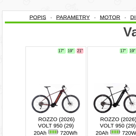
POPIS
PARAMETRY
MOTOR
D
-
-
-
Va
17"
19"
21"
17"
19
ROZZO (2026)
ROZZO (2026
VOLT 950 (29)
VOLT 950 (29)
20Ah
720Wh
20Ah
720W