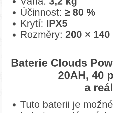
Váha:
3,2 kg
Účinnost:
≥ 80 %
Krytí:
IPX5
Rozměry:
200 × 140
Baterie Clouds Po
20AH, 40 p
a reá
Tuto baterii je možné