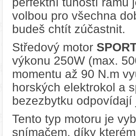
perfektní tuhostí rámu 
volbou pro všechna dob
budeš chtít zúčastnit.
Středový motor
SPORT
výkonu 250W (max. 500
momentu až 90 N.m vy
horských elektrokol a
bezezbytku odpovídají 
Tento typ motoru je vy
snímačem, díky kterému