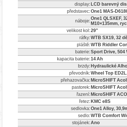
display:
LCD barevný dis
představec:
One1 MAS-D61808
One1 QLSXEF, 32
náboje:
M10×135mm, ryc
velikost kol:
29"
ráfky:
WTB SX19, 32 dě
pláště:
WTB Riddler Comp
baterie:
Sport Drive, 504 
kapacita baterie:
14 Ah
brzdy:
Hydraulické Al
převodník:
Wheel Top ED2L,
přehazovačka:
MicroSHIFT Aco
pastorek:
MicroSHIFT Acol
řazení:
MicroSHIFT ACOL
řetez:
KMC e8S
sedlovka:
One1 Alloy, 30,
sedlo:
WTB Comfort Wi
stojánek:
Ano