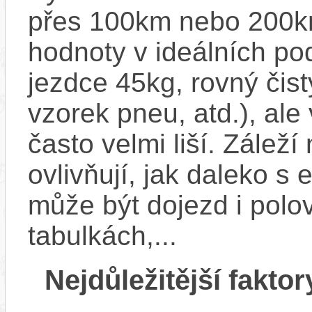
přes 100km nebo 200km
hodnoty v ideálních p
jezdce 45kg, rovný čistý
vzorek pneu, atd.), ale
často velmi liší. Zálež
ovlivňují, jak daleko s
může být dojezd i polo
tabulkách,...
Nejdůležitější faktor