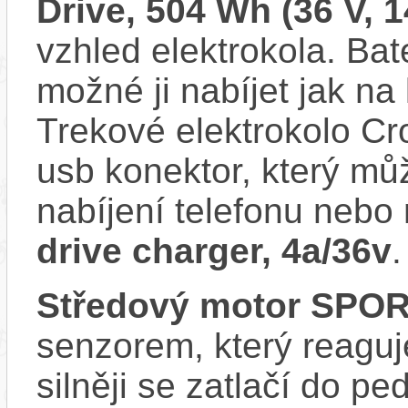
Drive, 504 Wh (36 V, 1
vzhled elektrokola. Bat
možné ji nabíjet jak na 
Trekové elektrokolo Cr
usb konektor, který můž
nabíjení telefonu nebo
drive charger, 4a/36v
.
Středový motor SPO
senzorem, který reaguje
silněji se zatlačí do p