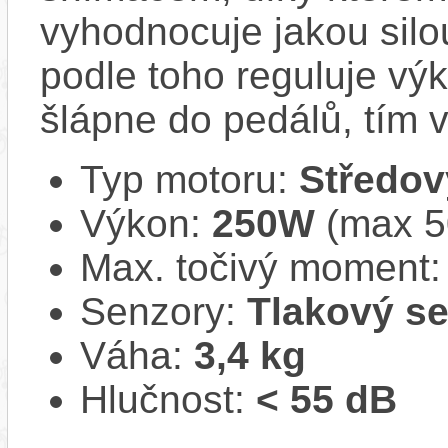
vyhodnocuje jakou silo
podle toho reguluje výk
šlápne do pedálů, tím v
Typ motoru:
Středov
Výkon:
250W
(max 
Max. točivý moment
Senzory:
Tlakový s
Váha:
3,4 kg
Hlučnost:
< 55 dB