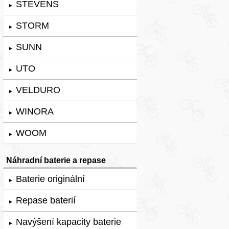
STEVENS
►
STORM
►
SUNN
►
UTO
►
VELDURO
►
WINORA
►
WOOM
►
Náhradní baterie a repase
Baterie originální
►
Repase baterií
►
Navýšení kapacity baterie
►