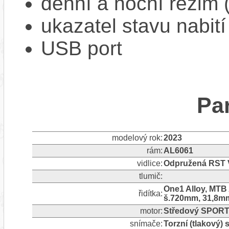
denní a noční režim 
ukazatel stavu nabití
USB port
Pa
modelový rok:
2023
rám:
AL6061
vidlice:
Odpružená RST Vi
tlumič:
One1 Alloy, MTB
řidítka:
š.720mm, 31,8m
motor:
Středový SPOR
snímače:
Torzní (tlakový)