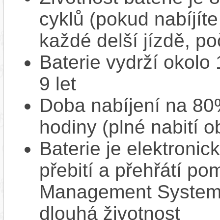
cyklů (pokud nabíjíte
každé delší jízdě, po
Baterie vydrží okolo
9 let
Doba nabíjení na 80%
hodiny (plné nabití o
Baterie je elektronic
přebití a přehřátí p
Management System),
dlouhá životnost