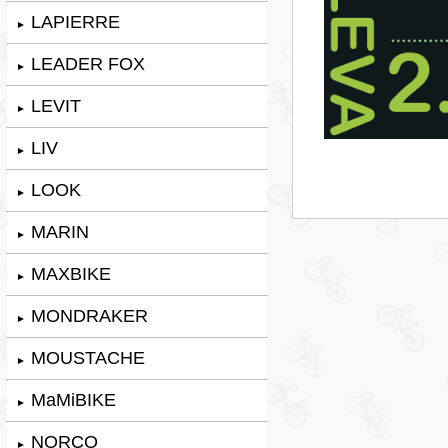
LAPIERRE
►
LEADER FOX
►
LEVIT
►
LIV
►
LOOK
►
MARIN
►
MAXBIKE
►
MONDRAKER
►
MOUSTACHE
►
MaMiBIKE
►
NORCO
►