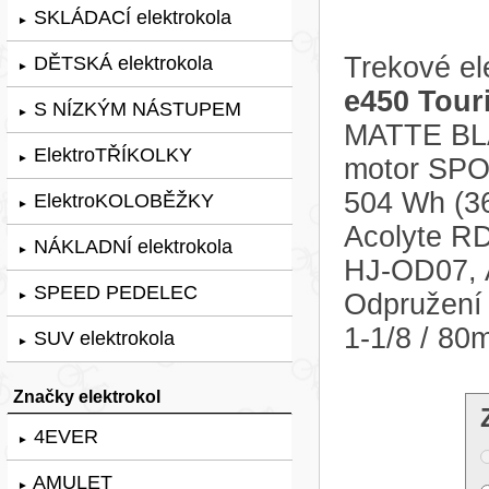
SKLÁDACÍ elektrokola
►
Trekové el
DĚTSKÁ elektrokola
►
e450 Tour
S NÍZKÝM NÁSTUPEM
►
MATTE BLA
ElektroTŘÍKOLKY
►
motor SPO
504 Wh (3
ElektroKOLOBĚŽKY
►
Acolyte R
NÁKLADNÍ elektrokola
►
HJ-OD07, 
SPEED PEDELEC
Odpružení 
►
1-1/8 / 80
SUV elektrokola
►
Značky elektrokol
4EVER
►
AMULET
►