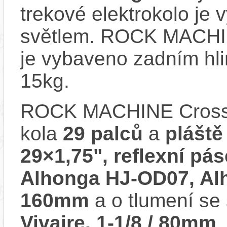
trekové elektrokolo je
světlem. ROCK MACHIN
je vybaveno zadním hl
15kg.
ROCK MACHINE Crossr
kola
29 palců
a
plášt
29×1,75", reflexní pá
Alhonga HJ-OD07, Al
160mm
a o tlumení se
Vivaire, 1-1/8 / 80mm
.