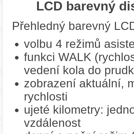
LCD barevný dis
Přehledný barevný LCD 
volbu 4 režimů asist
funkci WALK (rychlost
vedení kola do prud
zobrazení aktuální,
rychlosti
ujeté kilometry: jedno
vzdálenost