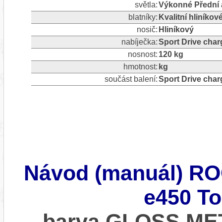
světla:
Výkonné Přední 
blatníky:
Kvalitní hliníkov
nosič:
Hliníkový
nabíječka:
Sport Drive char
nosnost:
120 kg
hmotnost:
kg
součást balení:
Sport Drive char
Návod (manuál) R
e450 To
barva GLOSS ME