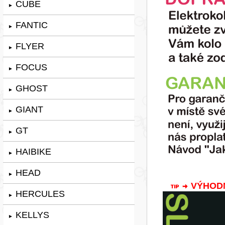
CUBE
►
FANTIC
►
FLYER
►
FOCUS
►
GHOST
►
GIANT
►
GT
►
HAIBIKE
►
HEAD
►
VÝHODNÁ
HERCULES
►
KELLYS
►