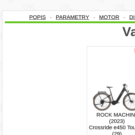
POPIS
PARAMETRY
MOTOR
D
-
-
-
Va
ROCK MACHIN
(2023)
Crossride e450 Tou
(29)