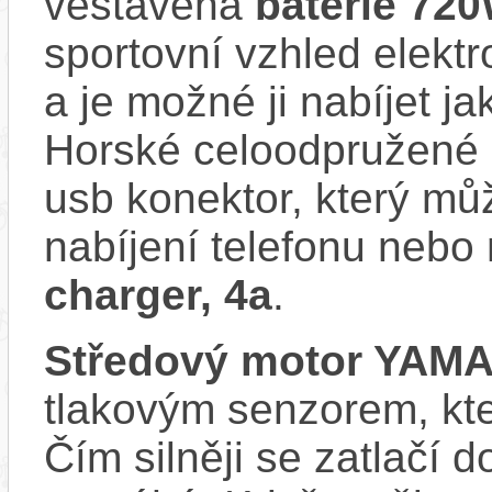
vestavěná
baterie 72
sportovní vzhled elektr
a je možné ji nabíjet ja
Horské celoodpružené e
usb konektor, který můž
nabíjení telefonu nebo
charger, 4a
.
Středový motor YAM
tlakovým senzorem, kter
Čím silněji se zatlačí 