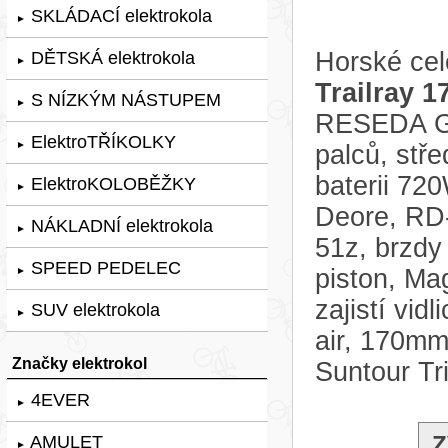
SKLÁDACÍ elektrokola
►
Horské cel
DĚTSKÁ elektrokola
►
Trailray 1
S NÍZKÝM NÁSTUPEM
►
RESEDA GR
ElektroTŘÍKOLKY
►
palců, st
baterii 72
ElektroKOLOBĚŽKY
►
Deore, RD-
NÁKLADNÍ elektrokola
►
51z, brzdy
SPEED PEDELEC
piston, Ma
►
zajistí vi
SUV elektrokola
►
air, 170mm
Značky elektrokol
Suntour Tr
4EVER
►
Z
AMULET
►