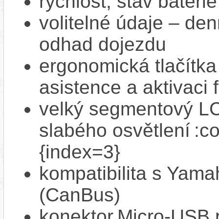
rychlost, stav bateri
volitelné údaje – den
odhad dojezdu
ergonomická tlačítka
asistence a aktivac
velký segmentový LCD
slabého osvětlení :c
{index=3}
kompatibilita s Yam
(CanBus)
konektor Micro‑USB p