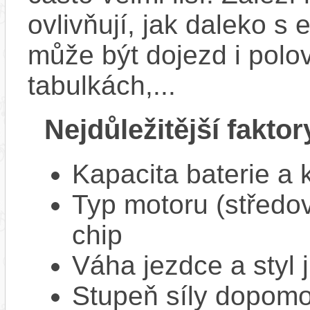
ovlivňují, jak daleko s
může být dojezd i polo
tabulkách,...
Nejdůležitější faktor
Kapacita baterie a 
Typ motoru (středov
chip
Váha jezdce a styl j
Stupeň síly dopomo