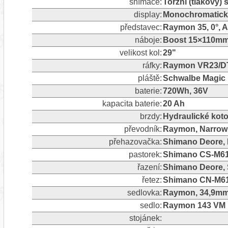
snímače:
Torzní (tlakový)
display:
Monochromatický
představec:
Raymon 35, 0°, 
náboje:
Boost 15×110mm 
velikost kol:
29"
ráfky:
Raymon VR23/DT2
pláště:
Schwalbe Magic M
baterie:
720Wh, 36V
kapacita baterie:
20 Ah
brzdy:
Hydraulické kot
převodník:
Raymon, Narrow 
přehazovačka:
Shimano Deore, R
pastorek:
Shimano CS-M61
řazení:
Shimano Deore, 
řetez:
Shimano CN-M6
sedlovka:
Raymon, 34,9mm
sedlo:
Raymon 143 VM 
stojánek: