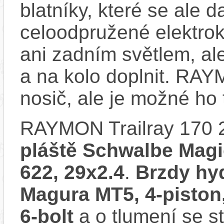
blatníky, které se ale d
celoodpružené elektro
ani zadním světlem, ale
a na kolo doplnit. RA
nosič, ale je možné ho
RAYMON Trailray 170 
pláště Schwalbe Magi
622, 29x2.4
.
Brzdy hy
Magura MT5, 4-pisto
6-bolt
a o tlumení se s