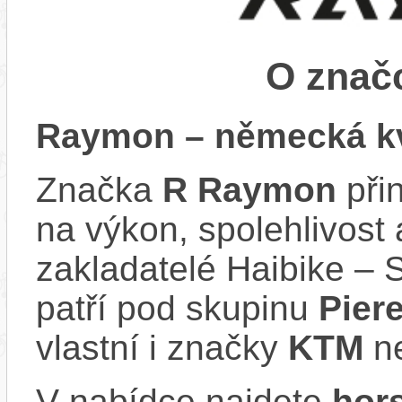
O zna
Raymon – německá kv
Značka
R Raymon
při
na výkon, spolehlivost 
zakladatelé Haibike – 
patří pod skupinu
Pier
vlastní i značky
KTM
n
V nabídce najdete
hors