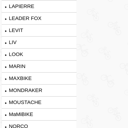
LAPIERRE
►
LEADER FOX
►
LEVIT
►
LIV
►
LOOK
►
MARIN
►
MAXBIKE
►
MONDRAKER
►
MOUSTACHE
►
MaMiBIKE
►
NORCO
►