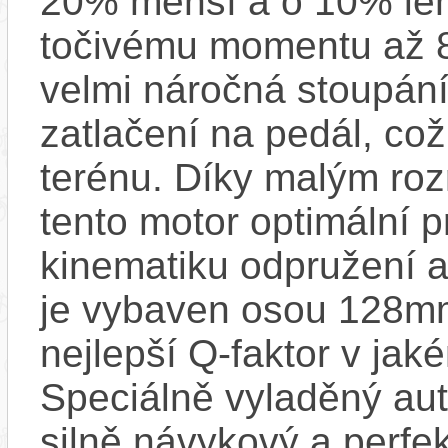
20% menší a o 10% leh
točivému momentu až 8
velmi náročná stoupání
zatlačení na pedál, co
terénu. Díky malým ro
tento motor optimální 
kinematiku odpružení a
je vybaven osou 128mm
nejlepší Q-faktor v jak
Speciálně vyladěný au
silně návykový a perfek