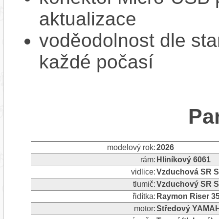
aktualizace
voděodolnost dle sta
každé počasí
Pa
modelový rok:
2026
rám:
Hliníkový 6061
vidlice:
Vzduchová SR Su
tlumič:
Vzduchový SR Su
řidítka:
Raymon Riser 35
motor:
Středový YAMA