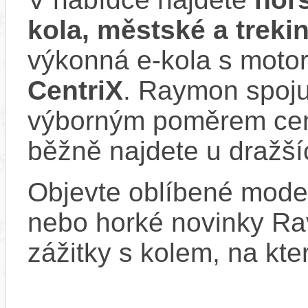
kola, městské a trek
výkonná e‑kola s moto
CentriX
. Raymon spoju
výborným poměrem cen
běžně najdete u dražší
Objevte oblíbené model
nebo horké novinky Rav
zážitky s kolem, na kt