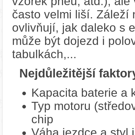
vzorek pneu, atd.), ale
často velmi liší. Zálež
ovlivňují, jak daleko s
může být dojezd i polo
tabulkách,...
Nejdůležitější faktor
Kapacita baterie a 
Typ motoru (středov
chip
Váha jezdce a styl j