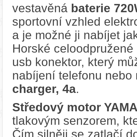
vestavěná
baterie 72
sportovní vzhled elektr
a je možné ji nabíjet ja
Horské celoodpružené e
usb konektor, který můž
nabíjení telefonu nebo
charger, 4a
.
Středový motor YAM
tlakovým senzorem, kter
Čím silněji se zatlačí 