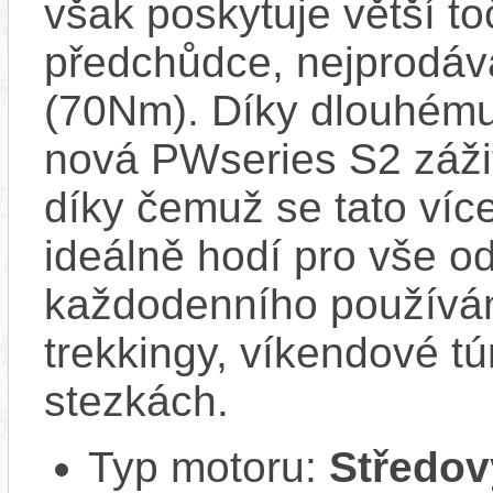
však poskytuje větší t
předchůdce, nejprodáv
(70Nm). Díky dlouhému
nová PWseries S2 zážit
díky čemuž se tato ví
ideálně hodí pro vše o
každodenního používá
trekkingy, víkendové tú
stezkách.
Typ motoru:
Středov