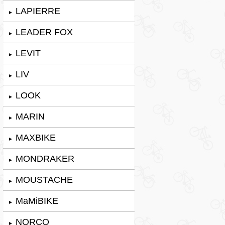
LAPIERRE
►
LEADER FOX
►
LEVIT
►
LIV
►
LOOK
►
MARIN
►
MAXBIKE
►
MONDRAKER
►
MOUSTACHE
►
MaMiBIKE
►
NORCO
►