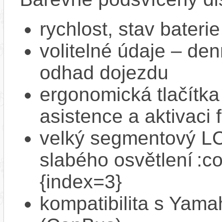
rychlost, stav bateri
volitelné údaje – den
odhad dojezdu
ergonomická tlačítka
asistence a aktivac
velký segmentový LCD
slabého osvětlení :c
{index=3}
kompatibilita s Yam