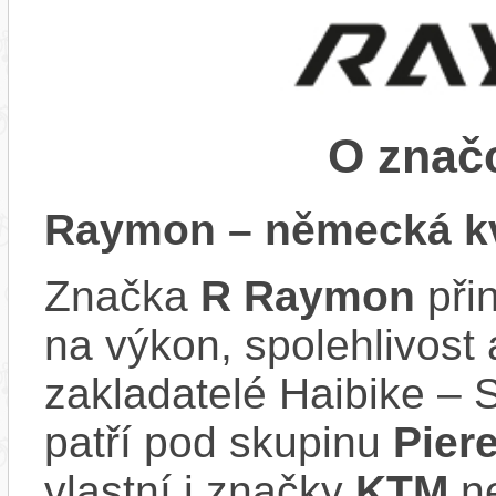
O zna
Raymon – německá kv
Značka
R Raymon
při
na výkon, spolehlivost 
zakladatelé Haibike – 
patří pod skupinu
Pier
vlastní i značky
KTM
n