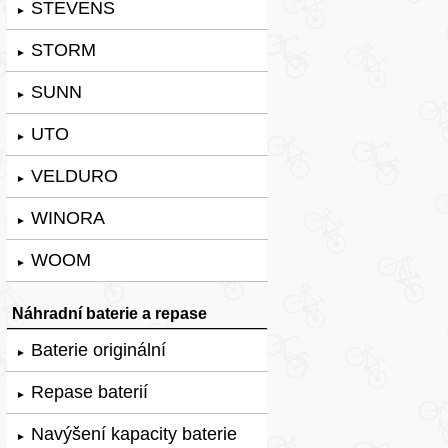
STEVENS
►
STORM
►
SUNN
►
UTO
►
VELDURO
►
WINORA
►
WOOM
►
Náhradní baterie a repase
Baterie originální
►
Repase baterií
►
Navýšení kapacity baterie
►