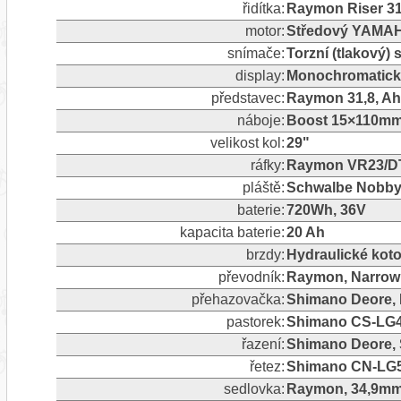
řidítka:
Raymon Riser 31
motor:
Středový YAMA
snímače:
Torzní (tlakový)
display:
Monochromatický
představec:
Raymon 31,8, A
náboje:
Boost 15×110mm 
velikost kol:
29"
ráfky:
Raymon VR23/DT2
pláště:
Schwalbe Nobby N
baterie:
720Wh, 36V
kapacita baterie:
20 Ah
brzdy:
Hydraulické koto
převodník:
Raymon, Narrow 
přehazovačka:
Shimano Deore, R
pastorek:
Shimano CS-LG4
řazení:
Shimano Deore, 
řetez:
Shimano CN-LG
sedlovka:
Raymon, 34,9m