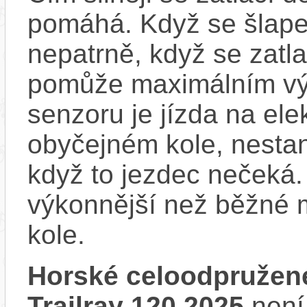
pomáhá. Když se šlape
nepatrně, když se zatla
pomůže maximálním vý
senzoru je jízda na ele
obyčejném kole, nestan
když to jezdec nečeká.
výkonnější než běžné 
kole.
Horské celoodpružen
Trailray 120 2025
není