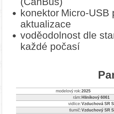
(CanBus)
konektor Micro‑USB p
aktualizace
voděodolnost dle sta
každé počasí
Pa
modelový rok:
2025
rám:
Hliníkový 6061
vidlice:
Vzduchová SR Su
tlumič:
Vzduchový SR S