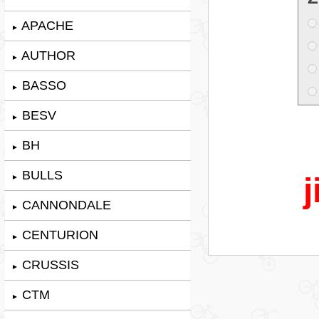
APACHE
►
AUTHOR
►
BASSO
►
BESV
►
BH
►
BULLS
j
►
CANNONDALE
►
CENTURION
►
CRUSSIS
►
CTM
►