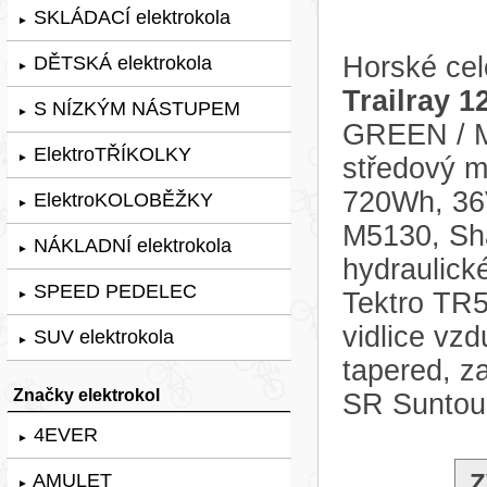
SKLÁDACÍ elektrokola
►
Horské cel
DĚTSKÁ elektrokola
►
Trailray 1
S NÍZKÝM NÁSTUPEM
►
GREEN / M
ElektroTŘÍKOLKY
►
středový 
720Wh, 36
ElektroKOLOBĚŽKY
►
M5130, Sha
NÁKLADNÍ elektrokola
►
hydraulick
SPEED PEDELEC
Tektro TR5
►
vidlice vz
SUV elektrokola
►
tapered, z
Značky elektrokol
SR Suntou
4EVER
►
Z
AMULET
►