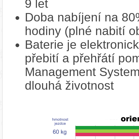
9 let
Doba nabíjení na 80%
hodiny (plné nabití o
Baterie je elektronic
přebití a přehřátí p
Management System),
dlouhá životnost