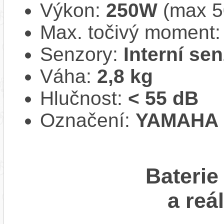
Výkon:
250W
(max 
Max. točivý moment
Senzory:
Interní se
Váha:
2,8 kg
Hlučnost:
< 55 dB
Označení:
YAMAHA 
Baterie
a reá