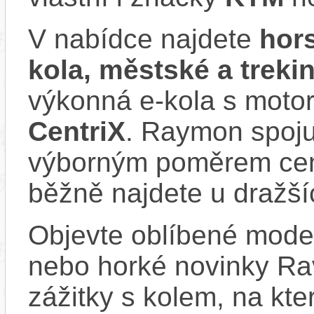
V nabídce najdete
hors
kola, městské a trek
výkonná e‑kola s moto
CentriX
. Raymon spoju
výborným poměrem cen
běžně najdete u dražší
Objevte oblíbené model
nebo horké novinky Rav
zážitky s kolem, na kt