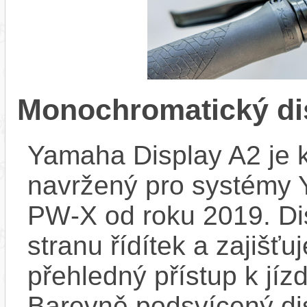
Monochromatický di
Yamaha Display A2 je k
navržený pro systémy
PW‑X od roku 2019. Dis
stranu řídítek a zajišť
přehledný přístup k jízd
Barevně podsvícený dis