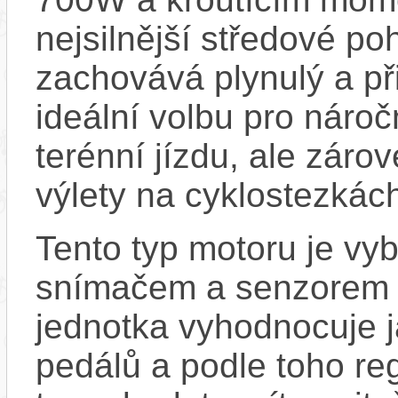
nejsilnější středové po
zachovává plynulý a při
ideální volbu pro nároč
terénní jízdu, ale záro
výlety na cyklostezkác
Tento typ motoru je vy
snímačem a senzorem ot
jednotka vyhodnocuje j
pedálů a podle toho re