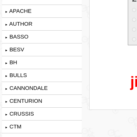
APACHE
►
AUTHOR
►
BASSO
►
BESV
►
BH
►
BULLS
j
►
CANNONDALE
►
CENTURION
►
CRUSSIS
►
CTM
►