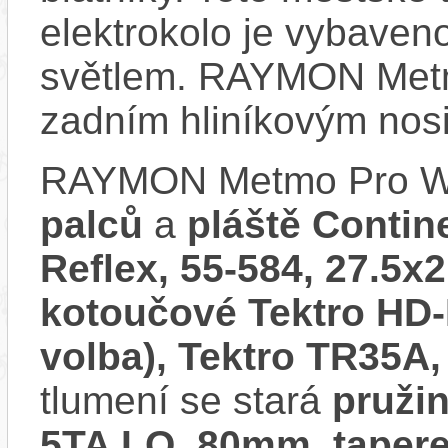
elektrokolo je vybave
světlem. RAYMON Met
zadním hliníkovým nos
RAYMON Metmo Pro W
palců
a
pláště Contin
Reflex, 55-584, 27.5x2
kotoučové Tektro HD-M
volba), Tektro TR35A
tlumení se stará
pruži
5TA LO, 80mm, taper