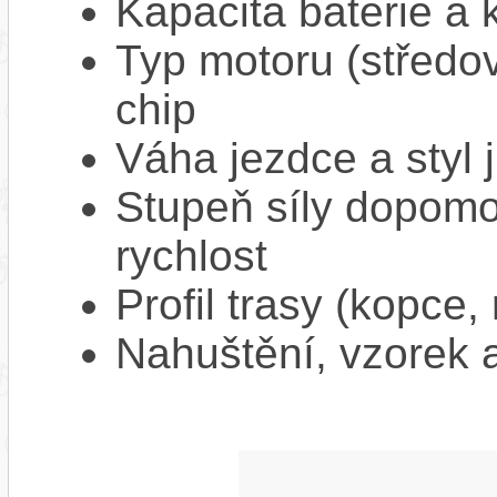
Kapacita baterie a 
Typ motoru (středov
chip
Váha jezdce a styl j
Stupeň síly dopomo
rychlost
Profil trasy (kopce,
Nahuštění, vzorek a