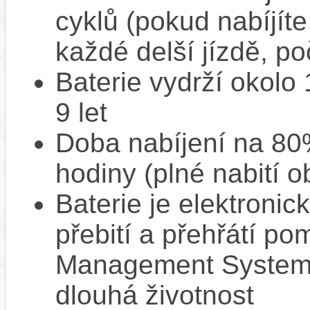
cyklů (pokud nabíjíte
každé delší jízdě, po
Baterie vydrží okolo
9 let
Doba nabíjení na 80%
hodiny (plné nabití o
Baterie je elektronic
přebití a přehřátí p
Management System),
dlouhá životnost