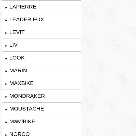
LAPIERRE
►
LEADER FOX
►
LEVIT
►
LIV
►
LOOK
►
MARIN
►
MAXBIKE
►
MONDRAKER
►
MOUSTACHE
►
MaMiBIKE
►
NORCO
►