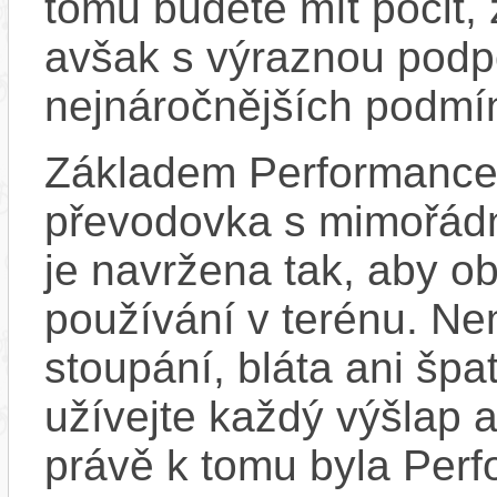
tomu budete mít pocit, ž
avšak s výraznou podpo
nejnáročnějších podmí
Základem Performance 
převodovka s mimořádně
je navržena tak, aby obs
používání v terénu. Ne
stoupání, bláta ani šp
užívejte každý výšlap 
právě k tomu byla Perf