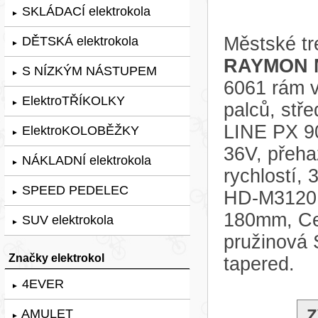
SKLÁDACÍ elektrokola
►
Městské tr
DĚTSKÁ elektrokola
►
RAYMON M
S NÍZKÝM NÁSTUPEM
►
6061 rám 
ElektroTŘÍKOLKY
►
palců, st
LINE PX 9
ElektroKOLOBĚŽKY
►
36V, přeh
NÁKLADNÍ elektrokola
►
rychlostí,
SPEED PEDELEC
HD-M3120, 
►
180mm, Cen
SUV elektrokola
►
pružinová
Značky elektrokol
tapered.
4EVER
►
Z
AMULET
►