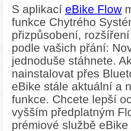
S aplikací
eBike Flow
m
funkce Chytrého Systé
přizpůsobení, rozšíření
podle vašich přání: Nov
jednoduše stáhnete. A
nainstalovat přes Bluet
eBike stále aktuální a 
funkce. Chcete lepší o
vyšším předplatným Flo
prémiové službě eBike 