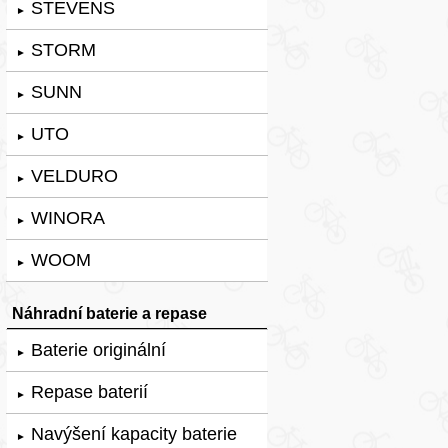
STEVENS
►
STORM
►
SUNN
►
UTO
►
VELDURO
►
WINORA
►
WOOM
►
Náhradní baterie a repase
Baterie originální
►
Repase baterií
►
Navýšení kapacity baterie
►