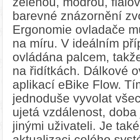
zelenou, modrou, fialo
barevné znázornění zv
Ergonomie ovladače mů
na míru. V ideálním pří
ovládána palcem, takže
na řidítkách. Dálkové ov
aplikací eBike Flow. T
jednoduše vyvolat všec
ujetá vzdálenost, doba 
jinými uživateli. Je ta
aktualizaci celého sys