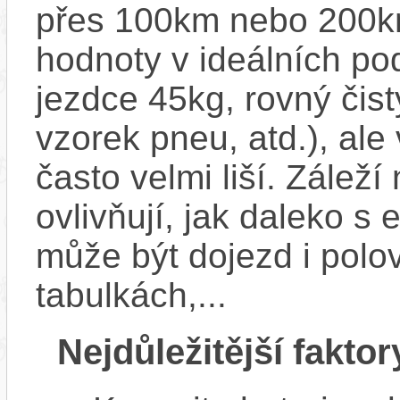
přes 100km nebo 200km
hodnoty v ideálních p
jezdce 45kg, rovný čistý
vzorek pneu, atd.), ale
často velmi liší. Zálež
ovlivňují, jak daleko s
může být dojezd i polo
tabulkách,...
Nejdůležitější faktor