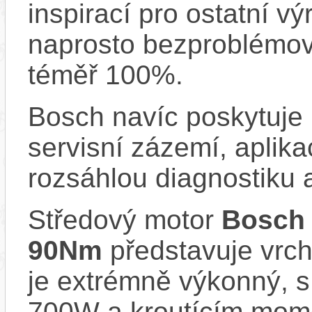
inspirací pro ostatní vý
naprosto bezproblémově
téměř 100%.
Bosch navíc poskytuje 
servisní zázemí, aplika
rozsáhlou diagnostiku 
Středový motor
Bosch
90Nm
představuje vrch
je extrémně výkonný, 
700W a kroutícím mom