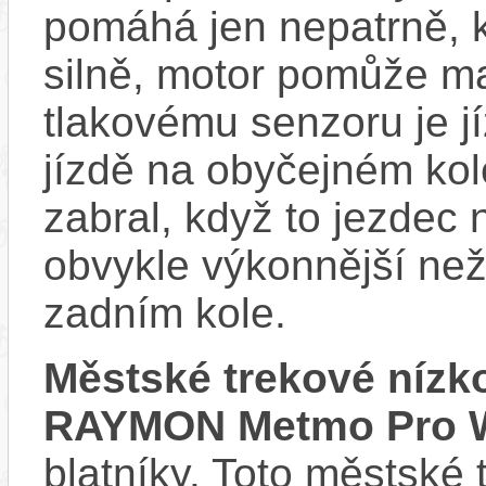
pomáhá jen nepatrně, k
silně, motor pomůže m
tlakovému senzoru je j
jízdě na obyčejném kol
zabral, když to jezdec
obvykle výkonnější ne
zadním kole.
Městské trekové nízk
RAYMON Metmo Pro 
blatníky. Toto městské