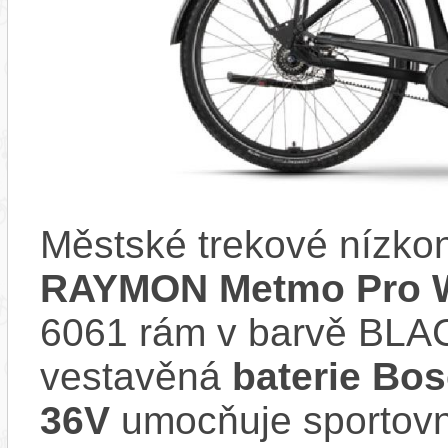
Městské trekové nízko
RAYMON Metmo Pro 
6061 rám v barvě BLA
vestavěná
baterie Bo
36V
umocňuje sportovní