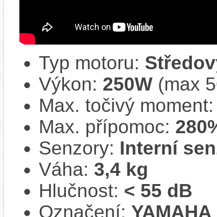
Typ motoru:
Středov
Výkon:
250W
(max 
Max. točivý moment
Max. přípomoc:
280
Senzory:
Interní se
Váha:
3,4 kg
Hlučnost:
< 55 dB
Označení:
YAMAHA 