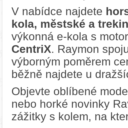
V nabídce najdete
hors
kola, městské a trek
výkonná e‑kola s moto
CentriX
. Raymon spoju
výborným poměrem cen
běžně najdete u dražší
Objevte oblíbené model
nebo horké novinky Rav
zážitky s kolem, na kt