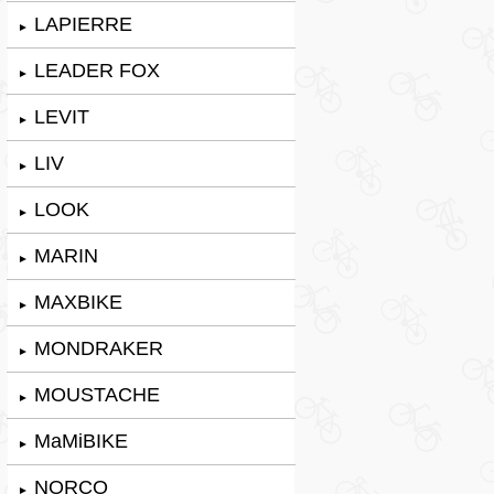
LAPIERRE
►
LEADER FOX
►
LEVIT
►
LIV
►
LOOK
►
MARIN
►
MAXBIKE
►
MONDRAKER
►
MOUSTACHE
►
MaMiBIKE
►
NORCO
►