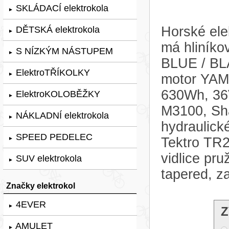
SKLÁDACÍ elektrokola
►
Horské ele
DĚTSKÁ elektrokola
►
má hliník
S NÍZKÝM NÁSTUPEM
►
BLUE / BLA
ElektroTŘÍKOLKY
►
motor YAM
630Wh, 36V
ElektroKOLOBĚŽKY
►
M3100, Sha
NÁKLADNÍ elektrokola
►
hydraulick
SPEED PEDELEC
Tektro TR2
►
vidlice p
SUV elektrokola
►
tapered, z
Značky elektrokol
4EVER
►
Z
AMULET
►