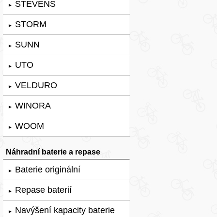
STEVENS
►
STORM
►
SUNN
►
UTO
►
VELDURO
►
WINORA
►
WOOM
►
Náhradní baterie a repase
Baterie originální
►
Repase baterií
►
Navýšení kapacity baterie
►