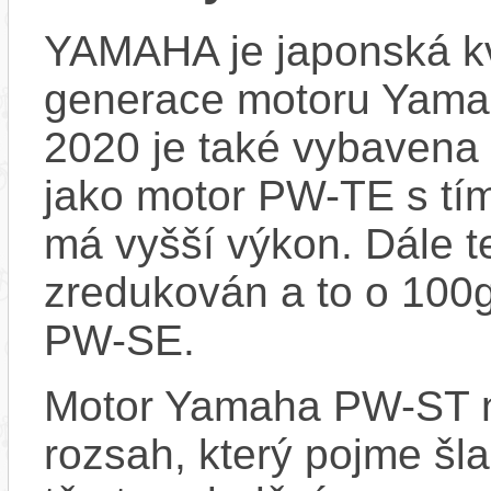
YAMAHA je japonská kva
generace motoru Yam
2020 je také vybaven
jako motor PW-TE s tí
má vyšší výkon. Dále t
zredukován a to o 100
PW-SE.
Motor Yamaha PW-ST nov
rozsah, který pojme šl