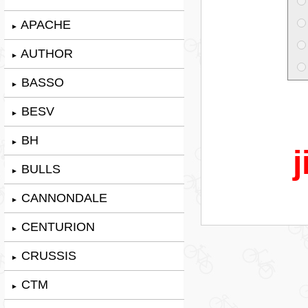
APACHE
►
AUTHOR
►
BASSO
►
BESV
►
BH
►
j
BULLS
►
CANNONDALE
►
CENTURION
►
CRUSSIS
►
CTM
►