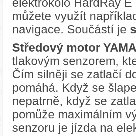
elektrokolo HardRay E 
můžete využít napříkla
navigace. Součástí je
s
Středový motor YAM
tlakovým senzorem, kter
Čím silněji se zatlačí 
pomáhá. Když se šlape
nepatrně, když se zatla
pomůže maximálním vý
senzoru je jízda na ele