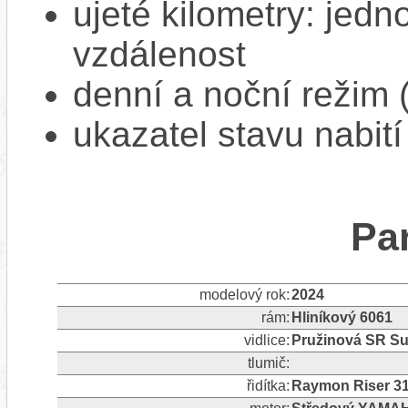
ujeté kilometry: jedno
vzdálenost
denní a noční režim 
ukazatel stavu nabití
Pa
modelový rok:
2024
rám:
Hliníkový 6061
vidlice:
Pružinová SR Su
tlumič:
řidítka:
Raymon Riser 31