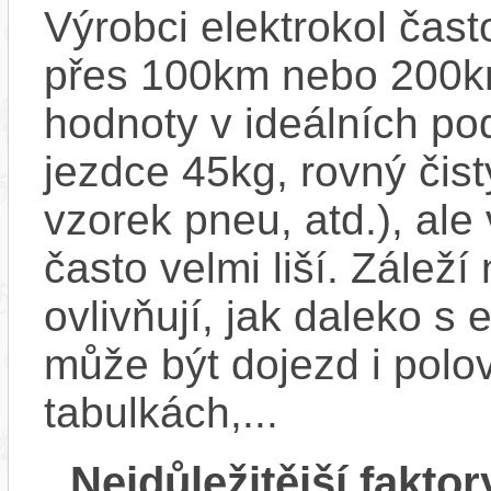
Výrobci elektrokol čas
přes 100km nebo 200km
hodnoty v ideálních p
jezdce 45kg, rovný čistý
vzorek pneu, atd.), ale
často velmi liší. Zálež
ovlivňují, jak daleko s
může být dojezd i polo
tabulkách,...
Nejdůležitější faktor