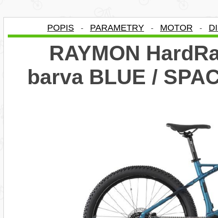
POPIS
PARAMETRY
MOTOR
D
-
-
-
RAYMON HardRay 
barva BLUE / SPA