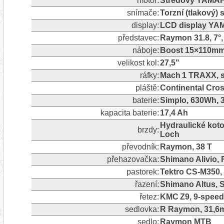
motor:
Středový YAMA
snímače:
Torzní (tlakový)
display:
LCD display YA
představec:
Raymon 31.8, 7°
náboje:
Boost 15×110mm 
velikost kol:
27,5"
ráfky:
Mach 1 TRAXX, s 
pláště:
Continental Cros
baterie:
Simplo, 630Wh, 
kapacita baterie:
17,4 Ah
Hydraulické koto
brzdy:
Loch
převodník:
Raymon, 38 T
přehazovačka:
Shimano Alivio, 
pastorek:
Tektro CS‑M350, 
řazení:
Shimano Altus, S
řetez:
KMC Z9, 9‑speed
sedlovka:
R Raymon, 31,6
sedlo:
Raymon MTB