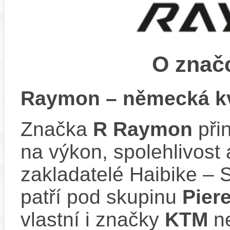
O zna
Raymon – německá kv
Značka
R Raymon
při
na výkon, spolehlivost 
zakladatelé Haibike – 
patří pod skupinu
Pier
vlastní i značky
KTM
n