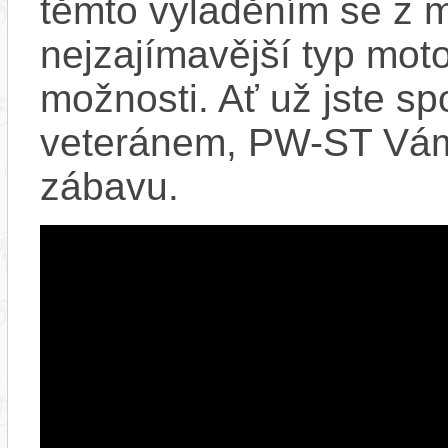
těmto vyladěním se z 
nejzajímavější typ mot
možnosti. Ať už jste 
veteránem, PW-ST Vám
zábavu.