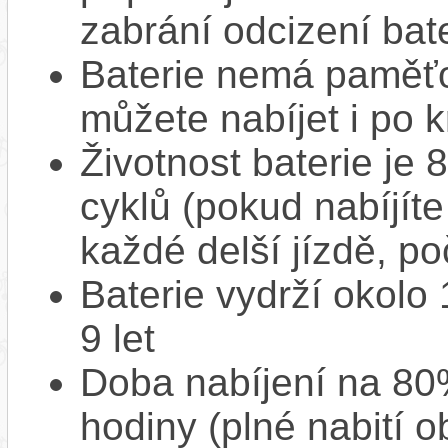
zabrání odcizení bate
Baterie nemá paměťov
můžete nabíjet i po k
Životnost baterie je 
cyklů (pokud nabíjíte
každé delší jízdě, po
Baterie vydrží okolo
9 let
Doba nabíjení na 80%
hodiny (plné nabití o