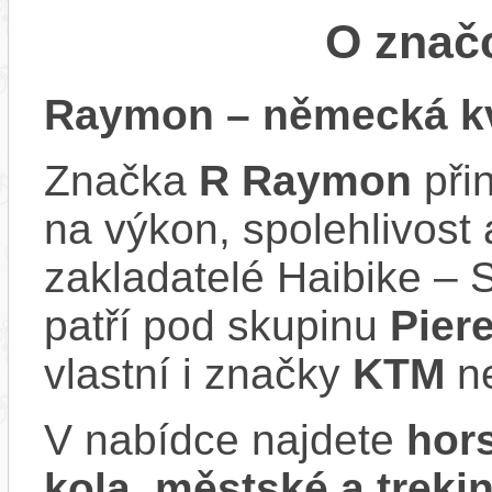
O zna
Raymon – německá kv
Značka
R Raymon
při
na výkon, spolehlivost 
zakladatelé Haibike – 
patří pod skupinu
Pier
vlastní i značky
KTM
n
V nabídce najdete
hors
kola, městské a trek