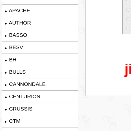
APACHE
►
AUTHOR
►
BASSO
►
BESV
►
BH
►
j
BULLS
►
CANNONDALE
►
CENTURION
►
CRUSSIS
►
CTM
►