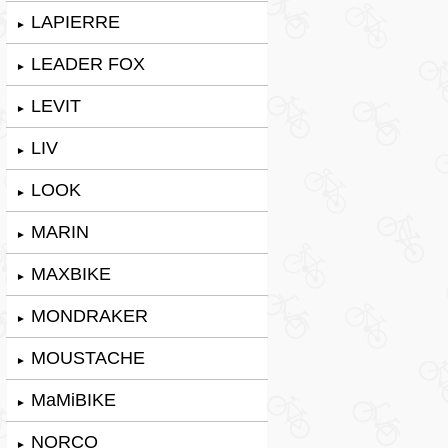
LAPIERRE
►
LEADER FOX
►
LEVIT
►
LIV
►
LOOK
►
MARIN
►
MAXBIKE
►
MONDRAKER
►
MOUSTACHE
►
MaMiBIKE
►
NORCO
►