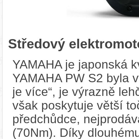
Středový elektrom
YAMAHA je japonská kva
YAMAHA PW S2 byla vyvi
je více“, je výrazně le
však poskytuje větší t
předchůdce, nejprodáv
(70Nm). Díky dlouhému