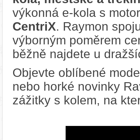
výkonná e‑kola s moto
CentriX
. Raymon spoju
výborným poměrem cen
běžně najdete u dražší
Objevte oblíbené model
nebo horké novinky Rav
zážitky s kolem, na kt