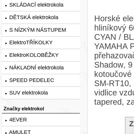
SKLÁDACÍ elektrokola
►
Horské ele
DĚTSKÁ elektrokola
►
hliníkový
S NÍZKÝM NÁSTUPEM
►
CYAN / BLA
ElektroTŘÍKOLKY
►
YAMAHA PW
přehazova
ElektroKOLOBĚŽKY
►
Shadow, 9 
NÁKLADNÍ elektrokola
►
kotoučové
SPEED PEDELEC
SM-RT10, 1
►
vidlice v
SUV elektrokola
►
tapered, z
Značky elektrokol
4EVER
►
Z
AMULET
►