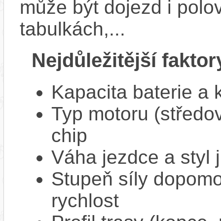
může být dojezd i polo
tabulkách,...
Nejdůležitější faktor
Kapacita baterie a 
Typ motoru (středov
chip
Váha jezdce a styl j
Stupeň síly dopomo
rychlost