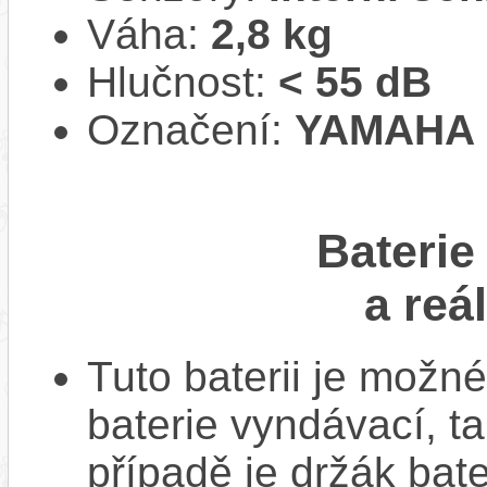
Váha:
2,8 kg
Hlučnost:
< 55 dB
Označení:
YAMAHA 
Baterie
a reá
Tuto baterii je možné
baterie vyndávací, t
případě je držák bat