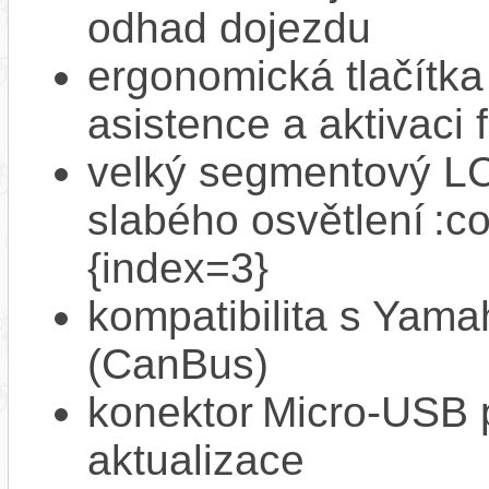
odhad dojezdu
ergonomická tlačítka
asistence a aktivac
velký segmentový LCD
slabého osvětlení :c
{index=3}
kompatibilita s Yam
(CanBus)
konektor Micro‑USB p
aktualizace