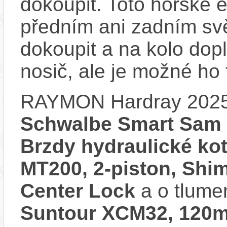
dokoupit. Toto horské 
předním ani zadním svě
dokoupit a na kolo do
nosič, ale je možné ho
RAYMON Hardray 2025
Schwalbe Smart Sam A
Brzdy hydraulické k
MT200, 2-piston, Sh
Center Lock
a o tlume
Suntour XCM32, 120m