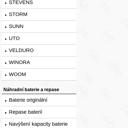
STEVENS
►
STORM
►
SUNN
►
UTO
►
VELDURO
►
WINORA
►
WOOM
►
Náhradní baterie a repase
Baterie originální
►
Repase baterií
►
Navýšení kapacity baterie
►