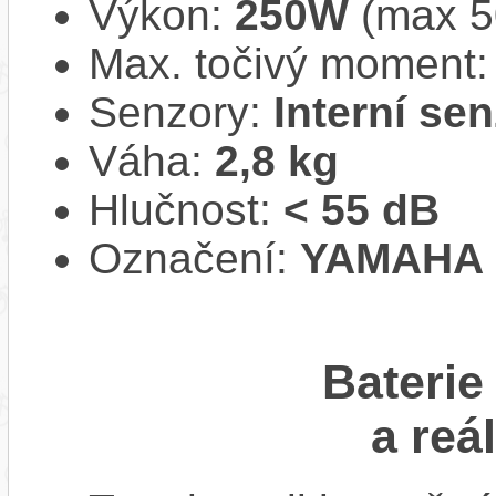
Výkon:
250W
(max 
Max. točivý moment
Senzory:
Interní se
Váha:
2,8 kg
Hlučnost:
< 55 dB
Označení:
YAMAHA 
Baterie
a reá