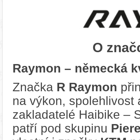
O zna
Raymon – německá kv
Značka
R Raymon
při
na výkon, spolehlivost 
zakladatelé Haibike – 
patří pod skupinu
Pier