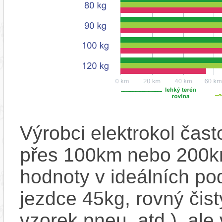
Výrobci elektrokol čas
přes 100km nebo 200km
hodnoty v ideálních p
jezdce 45kg, rovný čistý
vzorek pneu, atd.), ale