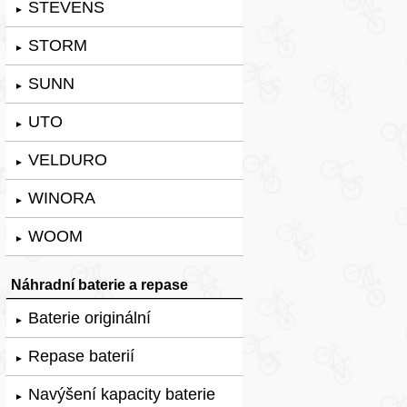
STEVENS
►
STORM
►
SUNN
►
UTO
►
VELDURO
►
WINORA
►
WOOM
►
Náhradní baterie a repase
Baterie originální
►
Repase baterií
►
Navýšení kapacity baterie
►