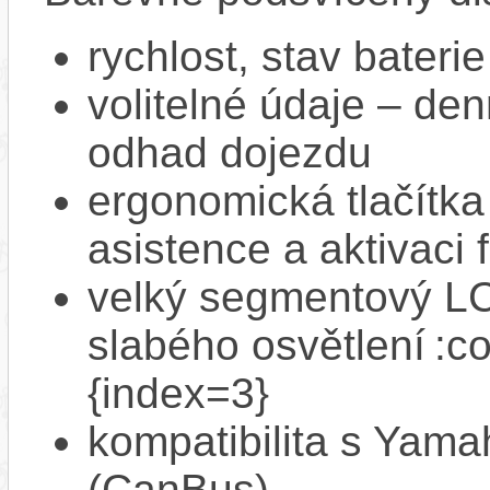
rychlost, stav bateri
volitelné údaje – den
odhad dojezdu
ergonomická tlačítka
asistence a aktivac
velký segmentový LCD
slabého osvětlení :c
{index=3}
kompatibilita s Yam
(CanBus)