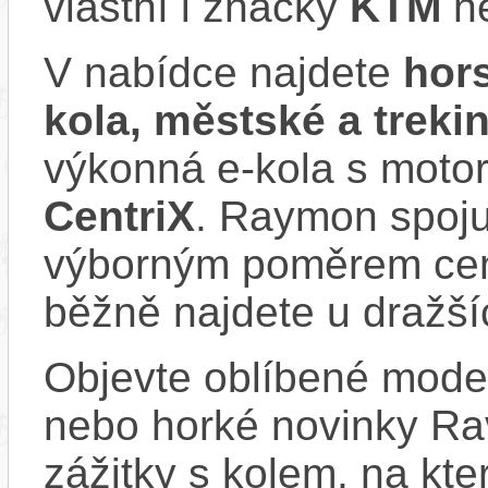
vlastní i značky
KTM
n
V nabídce najdete
hors
kola, městské a trek
výkonná e‑kola s moto
CentriX
. Raymon spoju
výborným poměrem cen
běžně najdete u dražší
Objevte oblíbené model
nebo horké novinky Rav
zážitky s kolem, na kt