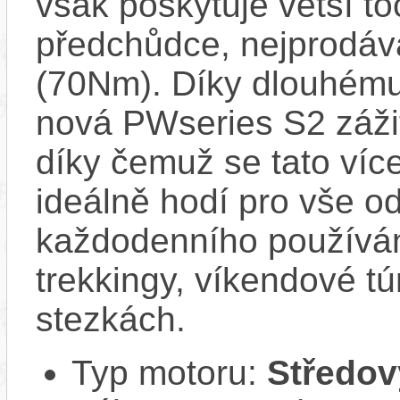
však poskytuje větší t
předchůdce, nejprodáv
(70Nm). Díky dlouhému
nová PWseries S2 zážit
díky čemuž se tato ví
ideálně hodí pro vše o
každodenního používá
trekkingy, víkendové tú
stezkách.
Typ motoru:
Středov