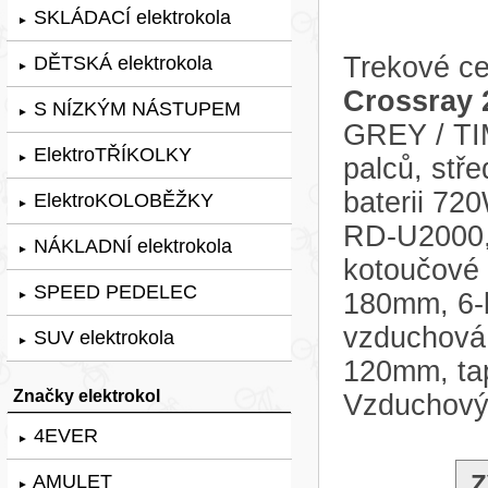
SKLÁDACÍ elektrokola
►
Trekové ce
DĚTSKÁ elektrokola
►
Crossray 
S NÍZKÝM NÁSTUPEM
►
GREY / TI
ElektroTŘÍKOLKY
►
palců, st
baterii 72
ElektroKOLOBĚŽKY
►
RD-U2000, 
NÁKLADNÍ elektrokola
►
kotoučové 
SPEED PEDELEC
180mm, 6-bo
►
vzduchová
SUV elektrokola
►
120mm, tap
Značky elektrokol
Vzduchový
4EVER
►
Z
AMULET
►