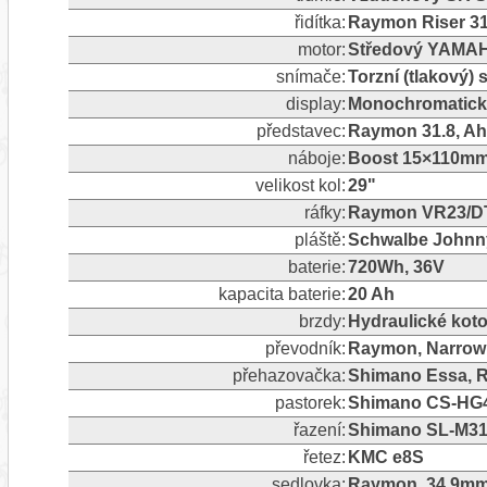
řidítka:
Raymon Riser 31
motor:
Středový YAMA
snímače:
Torzní (tlakový)
display:
Monochromatický
představec:
Raymon 31.8, Ah
náboje:
Boost 15×110mm 
velikost kol:
29"
ráfky:
Raymon VR23/D
pláště:
Schwalbe Johnny 
baterie:
720Wh, 36V
kapacita baterie:
20 Ah
brzdy:
Hydraulické koto
převodník:
Raymon, Narrow 
přehazovačka:
Shimano Essa, RD
pastorek:
Shimano CS-HG4
řazení:
Shimano SL-M315
řetez:
KMC e8S
sedlovka:
Raymon, 34,9m