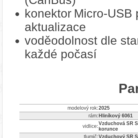
konektor Micro‑USB p
aktualizace
voděodolnost dle sta
každé počasí
Pa
modelový rok:
2025
rám:
Hliníkový 6061
Vzduchová SR S
vidlice:
korunce
tlumič:
Vzduchový SR S