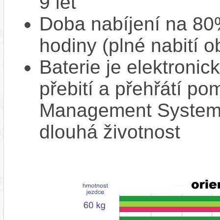
9 let
Doba nabíjení na 80%
hodiny (plné nabití o
Baterie je elektronic
přebití a přehřátí p
Management System),
dlouhá životnost