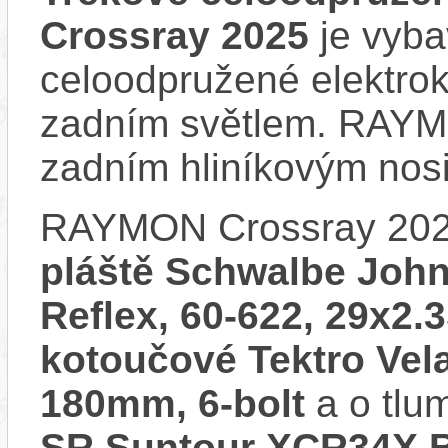
Crossray 2025
je vyba
celoodpružené elektro
zadním světlem. RAYM
zadním hliníkovým nos
RAYMON Crossray 202
pláště Schwalbe John
Reflex, 60-622, 29x2.
kotoučové Tektro Vela
180mm, 6-bolt
a o tlu
SR Suntour XCR34X 