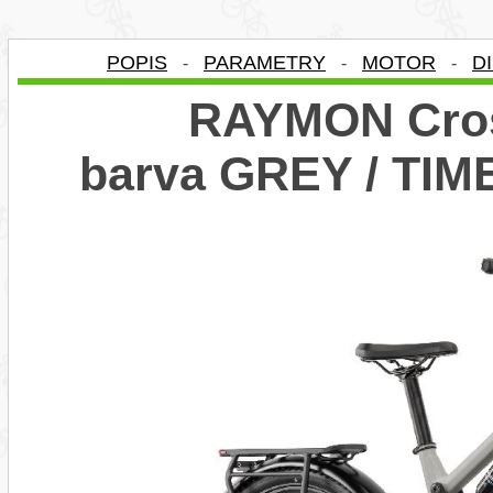
POPIS
PARAMETRY
MOTOR
D
-
-
-
RAYMON Cros
barva GREY / TIM