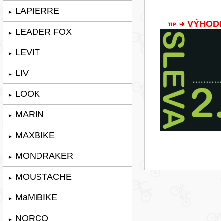
LAPIERRE
►
VÝHODNÁ
LEADER FOX
►
LEVIT
►
LIV
►
LOOK
►
MARIN
►
MAXBIKE
►
MONDRAKER
►
MOUSTACHE
►
MaMiBIKE
►
NORCO
►