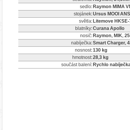
sedlo:
Raymon MIMA VM
stojánek:
Ursus MOOI ANS
světla:
Litemove HKSE-7
blatníky:
Curana Apollo
nosič:
Raymon, MIK, 2
nabíječka:
Smart Charger, 
nosnost:
130 kg
hmotnost:
28,3 kg
součást balení:
Rychlo nabíječk