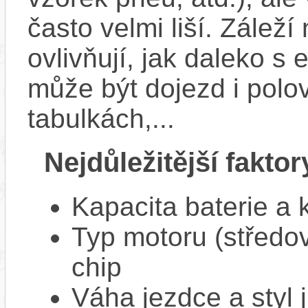
často velmi liší. Zálež
ovlivňují, jak daleko s
může být dojezd i polo
tabulkách,...
Nejdůležitější faktor
Kapacita baterie a 
Typ motoru (středov
chip
Váha jezdce a styl j