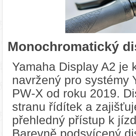
Monochromatický di
Yamaha Display A2 je k
navržený pro systémy
PW‑X od roku 2019. Dis
stranu řídítek a zajišť
přehledný přístup k jízd
Barevně podsvícený dis