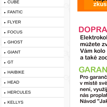
CUBE
►
FANTIC
►
FLYER
►
FOCUS
►
GHOST
►
GIANT
►
GT
►
HAIBIKE
►
HEAD
►
HERCULES
►
KELLYS
►