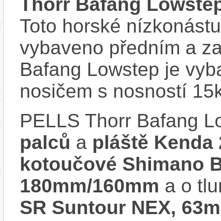
Thorr Bafang Lowste
Toto horské nízkonástu
vybaveno předním a za
Bafang Lowstep je vyb
nosičem s nosností 15
PELLS Thorr Bafang L
palců
a
pláště Kenda 
kotoučové Shimano B
180mm/160mm
a o tl
SR Suntour NEX, 63