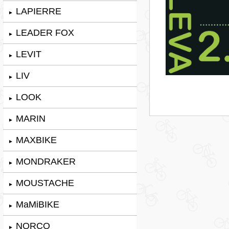
LAPIERRE
►
LEADER FOX
►
LEVIT
►
LIV
►
LOOK
►
MARIN
►
MAXBIKE
►
MONDRAKER
►
MOUSTACHE
►
MaMiBIKE
►
NORCO
►