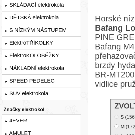
SKLÁDACÍ elektrokola
►
Horské níz
DĚTSKÁ elektrokola
►
Bafang Lo
S NÍZKÝM NÁSTUPEM
►
PINE GREEN
ElektroTŘÍKOLKY
►
Bafang M4
přehazovač
ElektroKOLOBĚŽKY
►
brzdy hyda
NÁKLADNÍ elektrokola
►
BR-MT200,
SPEED PEDELEC
vidlice pr
►
SUV elektrokola
►
ZVOL
Značky elektrokol
S
(156
4EVER
►
M
(17
AMULET
►