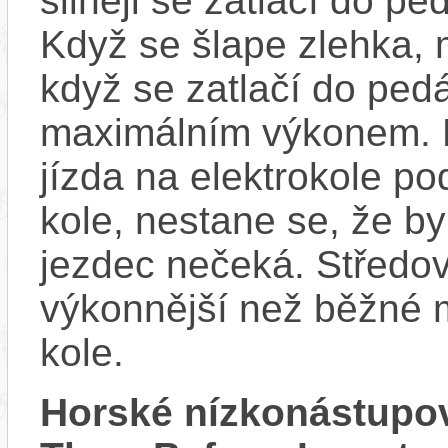
silněji se zatlačí do p
Když se šlape zlehka, 
když se zatlačí do ped
maximálním výkonem. D
jízda na elektrokole p
kole, nestane se, že by
jezdec nečeká. Středov
výkonnější než běžné 
kole.
Horské nízkonástupo