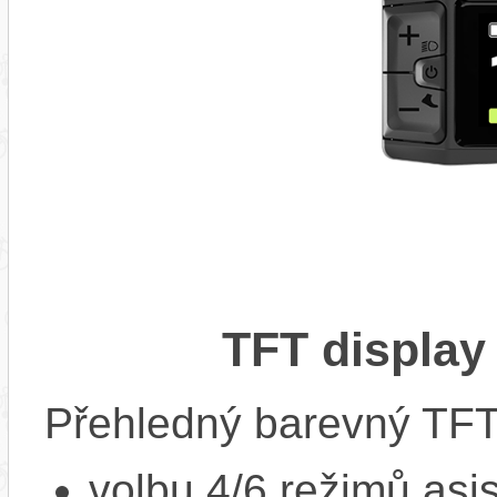
TFT display
Přehledný barevný TFT 
volbu 4/6 režimů asi