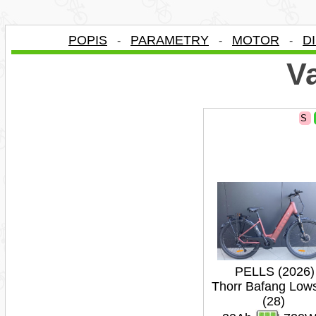
POPIS
PARAMETRY
MOTOR
D
-
-
-
Va
S
PELLS (2026)
Thorr Bafang Low
(28)