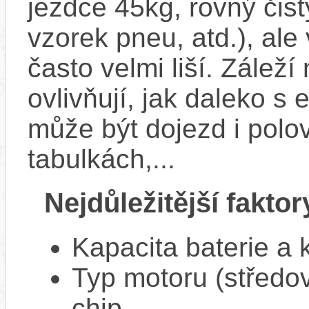
jezdce 45kg, rovný čistý
vzorek pneu, atd.), ale
často velmi liší. Zálež
ovlivňují, jak daleko s
může být dojezd i polo
tabulkách,...
Nejdůležitější faktor
Kapacita baterie a 
Typ motoru (středov
chip