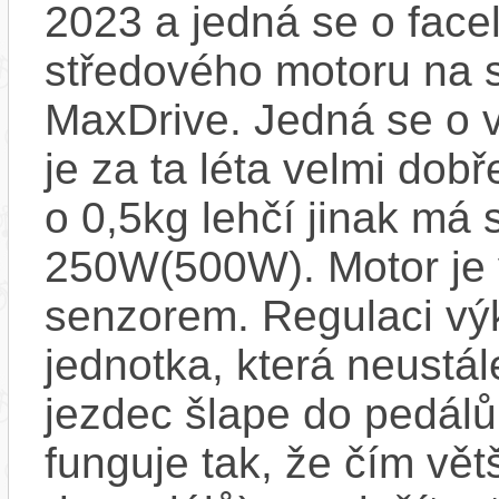
2023 a jedná se o face
středového motoru na
MaxDrive. Jedná se o v
je za ta léta velmi dob
o 0,5kg lehčí jinak má
250W(500W). Motor je
senzorem. Regulaci výk
jednotka, která neustál
jezdec šlape do pedál
funguje tak, že čím větš