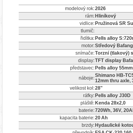
modelový rok:
2026
rám:
Hliníkový
vidlice:
Pružinová SR S
tlumič:
řidítka:
Pells alloy S:7
motor:
Středový Bafan
snímače:
Torzní (tlakový)
display:
TFT display Baf
představec:
Pells alloy 55mm
Shimano HB-TC50
náboje:
12mm thru axle, 
velikost kol:
28"
ráfky:
Pells alloy J30D
pláště:
Kenda 28x2,0
baterie:
720Wh, 36V, 20A
kapacita baterie:
20 Ah
brzdy:
Hydaulické kot
převodník:
FSA CK-220 160 