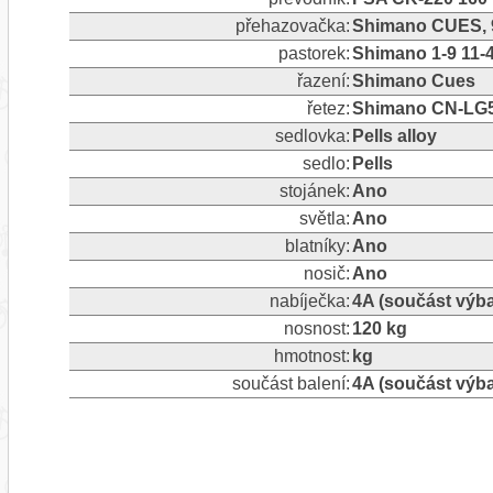
přehazovačka:
Shimano CUES, 9 
pastorek:
Shimano 1-9 11-4
řazení:
Shimano Cues
řetez:
Shimano CN-LG
sedlovka:
Pells alloy
sedlo:
Pells
stojánek:
Ano
světla:
Ano
blatníky:
Ano
nosič:
Ano
nabíječka:
4A (součást výb
nosnost:
120 kg
hmotnost:
kg
součást balení:
4A (součást výb