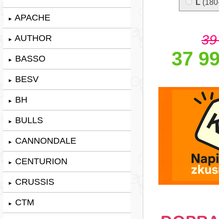
L
(180
APACHE
►
39
AUTHOR
►
37 99
BASSO
►
BESV
►
BH
►
BULLS
►
CANNONDALE
►
CENTURION
►
CRUSSIS
►
CTM
►