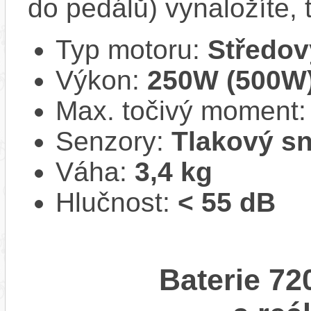
do pedálů) vynaložíte,
Typ motoru:
Středov
Výkon:
250W (500W
Max. točivý moment
Senzory:
Tlakový s
Váha:
3,4 kg
Hlučnost:
< 55 dB
Baterie 72