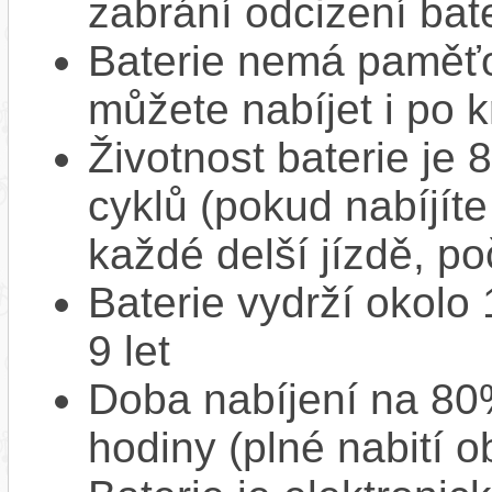
zabrání odcizení bate
Baterie nemá paměťov
můžete nabíjet i po k
Životnost baterie je 
cyklů (pokud nabíjíte
každé delší jízdě, po
Baterie vydrží okolo
9 let
Doba nabíjení na 80%
hodiny (plné nabití o