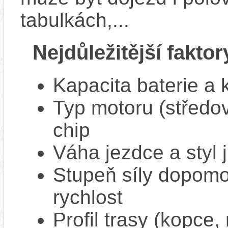
tabulkách,...
Nejdůležitější faktor
Kapacita baterie a 
Typ motoru (středov
chip
Váha jezdce a styl j
Stupeň síly dopomo
rychlost
Profil trasy (kopce,