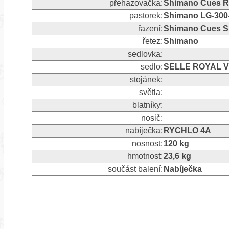
přehazovačka:
Shimano Cues R
pastorek:
Shimano LG-300-
řazení:
Shimano Cues S
řetez:
Shimano
sedlovka:
sedlo:
SELLE ROYAL V
stojánek:
světla:
blatníky:
nosič:
nabíječka:
RYCHLO 4A
nosnost:
120 kg
hmotnost:
23,6 kg
součást balení:
Nabíječka