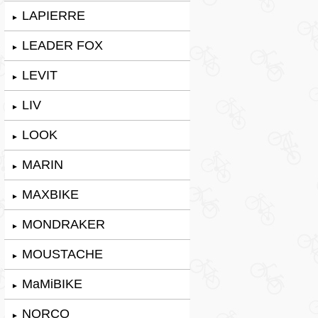
LAPIERRE
►
LEADER FOX
►
LEVIT
►
LIV
►
LOOK
►
MARIN
►
MAXBIKE
►
MONDRAKER
►
MOUSTACHE
►
MaMiBIKE
►
NORCO
►