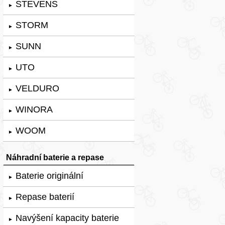
STEVENS
►
STORM
►
SUNN
►
UTO
►
VELDURO
►
WINORA
►
WOOM
►
Náhradní baterie a repase
Baterie originální
►
Repase baterií
►
Navýšení kapacity baterie
►