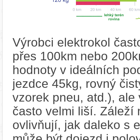
Výrobci elektrokol čas
přes 100km nebo 200km
hodnoty v ideálních p
jezdce 45kg, rovný čistý
vzorek pneu, atd.), ale
často velmi liší. Zálež
ovlivňují, jak daleko s
může být dojezd i polo