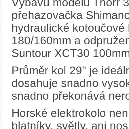
Výbavu modelu Thorr 3
přehazovačka Shiman
hydraulické kotoučov
180/160mm a odpružená
Suntour XCT30 100mm
Průměr kol 29" je ideál
dosahuje snadno vysoko
snadno překonává nero
Horské elektrokolo ne
blatníky, světly, ani no