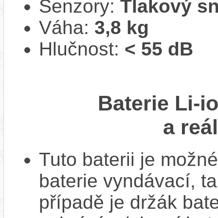
Senzory:
Tlakový s
Váha:
3,8 kg
Hlučnost:
< 55 dB
Baterie Li-
a reá
Tuto baterii je možné
baterie vyndávací, t
případě je držák bat