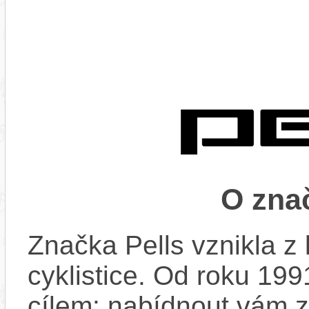
O zna
Značka Pells vznikla z 
cyklistice. Od roku 199
cílem: nabídnout vám z