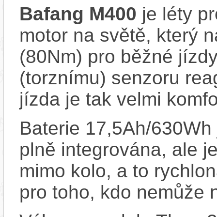
Bafang M400
je léty p
motor na světě, který 
(80Nm) pro běžné jízdy
(torznímu) senzoru reag
jízda je tak velmi komfo
Baterie 17,5Ah/630Wh j
plně integrována, ale je
mimo kolo, a to rychlo
pro toho, kdo nemůže na