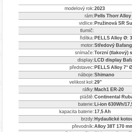
modelový rok:
2023
rám:
Pells Thorr Alloy
vidlice:
Pružinová SR S
tlumič:
řidítka:
PELLS Alloy Ø:
motor:
Středový Bafan
snímače:
Torzní (tlakový)
display:
LCD display Ba
představec:
PELLS Alloy 7° 
náboje:
Shimano
velikost kol:
29"
ráfky:
Mach1 ER-20
pláště:
Continental Ruba
baterie:
Li-ion 630Wh/17
kapacita baterie:
17,5 Ah
brzdy:
Hydaulické kot
převodník:
Alloy 38T 170 m