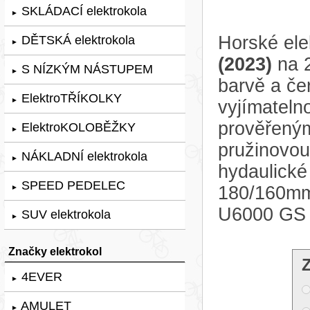
SKLÁDACÍ elektrokola
►
Horské ele
DĚTSKÁ elektrokola
►
(2023)
na 2
S NÍZKÝM NÁSTUPEM
►
barvě a če
ElektroTŘÍKOLKY
►
vyjímateln
prověřený
ElektroKOLOBĚŽKY
►
pružinovou
NÁKLADNÍ elektrokola
►
hydaulick
SPEED PEDELEC
180/160mm
►
U6000 GS 9
SUV elektrokola
►
Značky elektrokol
4EVER
►
AMULET
►