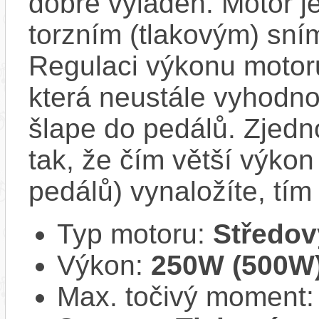
dobře vyladěn. Motor 
torzním (tlakovým) sní
Regulaci výkonu motoru
která neustále vyhodno
šlape do pedálů. Zjed
tak, že čím větší výkon 
pedálů) vynaložíte, tí
Typ motoru:
Středov
Výkon:
250W (500W
Max. točivý moment