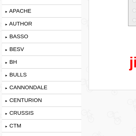
APACHE
►
AUTHOR
►
BASSO
►
BESV
►
j
BH
►
BULLS
►
CANNONDALE
►
CENTURION
►
CRUSSIS
►
CTM
►