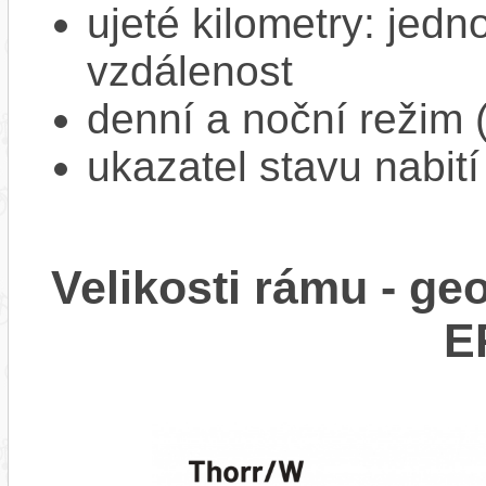
ujeté kilometry: jedno
vzdálenost
denní a noční režim 
ukazatel stavu nabití
Velikosti rámu - g
E