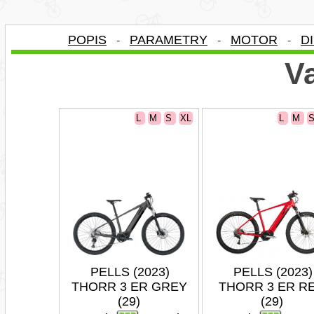
POPIS
PARAMETRY
MOTOR
D
-
-
-
Va
L
M
S
XL
L
M
PELLS (2023)
PELLS (2023)
THORR 3 ER GREY
THORR 3 ER R
(29)
(29)