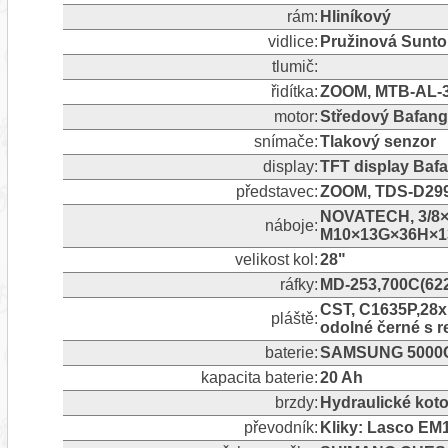
rám:
Hliníkový
vidlice:
Pružinová Sunt
tlumič:
řidítka:
ZOOM, MTB-AL-32
motor:
Středový Bafan
snímače:
Tlakový senzor
display:
TFT display Baf
představec:
ZOOM, TDS-D299N
NOVATECH, 3/8
náboje:
M10×13G×36H×1
velikost kol:
28"
ráfky:
MD-253,700C(622
CST, C1635P,28x1
pláště:
odolné černé s re
baterie:
SAMSUNG 5000Ce
kapacita baterie:
20 Ah
brzdy:
Hydraulické ko
převodník:
Kliky: Lasco EM1