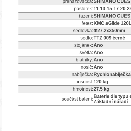
přehazovačka:
SHIMANO CUES, 9S
pastorek:
11-13-15-17-20-2
řazení:
SHIMANO CUES
řetez:
KMC,eGlide 120
sedlovka:
Φ27.2x350mm
sedlo:
TTZ 009 černé
stojánek:
Ano
světla:
Ano
blatníky:
Ano
nosič:
Ano
nabíječka:
Rychlonabíječka
nosnost:
120 kg
hmotnost:
27,5 kg
Baterie dle typu 
součást balení:
Základní nářadí