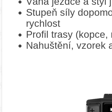
Váha jezdce a styl j
Stupeň síly dopomo
rychlost
Profil trasy (kopce,
Nahuštění, vzorek a