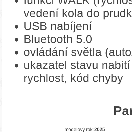
funkci WALK (rychlost
vedení kola do prud
USB nabíjení
Bluetooth 5.0
ovládání světla (aut
ukazatel stavu nabití
rychlost, kód chyby
Pa
modelový rok:
2025