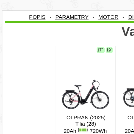
POPIS
PARAMETRY
MOTOR
D
-
-
-
Va
17"
19"
OLPRAN (2025)
OL
Tilia (28)
20Ah
720Wh
20