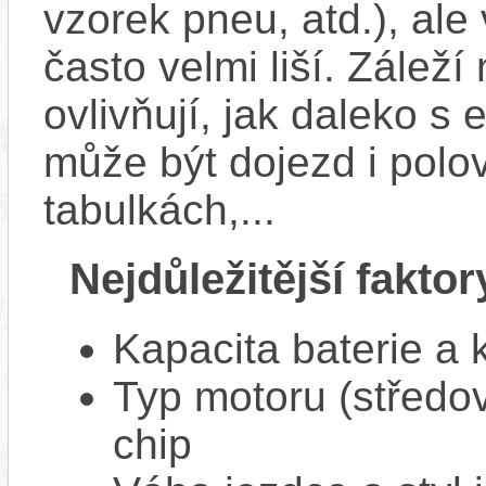
vzorek pneu, atd.), ale
často velmi liší. Zálež
ovlivňují, jak daleko s
může být dojezd i polo
tabulkách,...
Nejdůležitější faktor
Kapacita baterie a 
Typ motoru (středov
chip