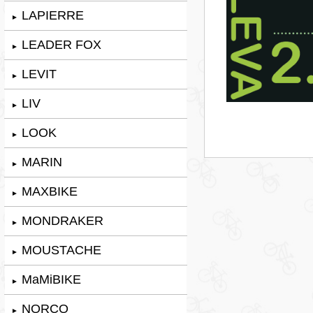
LAPIERRE
►
LEADER FOX
►
LEVIT
►
LIV
►
LOOK
►
MARIN
►
MAXBIKE
►
MONDRAKER
►
MOUSTACHE
►
MaMiBIKE
►
NORCO
►