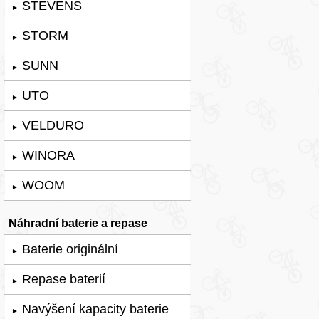
STEVENS
►
STORM
►
SUNN
►
UTO
►
VELDURO
►
WINORA
►
WOOM
►
Náhradní baterie a repase
Baterie originální
►
Repase baterií
►
Navýšení kapacity baterie
►