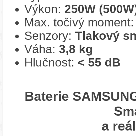
Výkon:
250W (500W
Max. točivý moment
Senzory:
Tlakový s
Váha:
3,8 kg
Hlučnost:
< 55 dB
Baterie SAMSUNG 
Sm
a reá