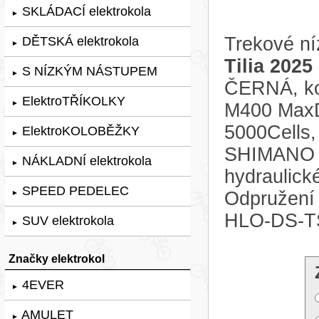
SKLÁDACÍ elektrokola
►
Trekové ní
DĚTSKÁ elektrokola
►
Tilia 2025
S NÍZKÝM NÁSTUPEM
►
ČERNÁ, kol
ElektroTŘÍKOLKY
►
M400 MaxD
5000Cells
ElektroKOLOBĚŽKY
►
SHIMANO CU
NÁKLADNÍ elektrokola
►
hydraulic
SPEED PEDELEC
Odpružení 
►
HLO-DS-T
SUV elektrokola
►
Značky elektrokol
4EVER
►
AMULET
►