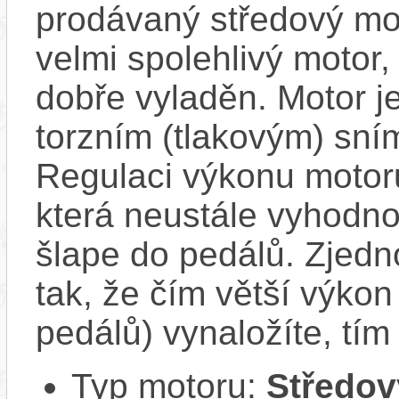
prodávaný středový mot
velmi spolehlivý motor, 
dobře vyladěn. Motor 
torzním (tlakovým) sní
Regulaci výkonu motoru
která neustále vyhodno
šlape do pedálů. Zjed
tak, že čím větší výkon 
pedálů) vynaložíte, tí
Typ motoru:
Středov