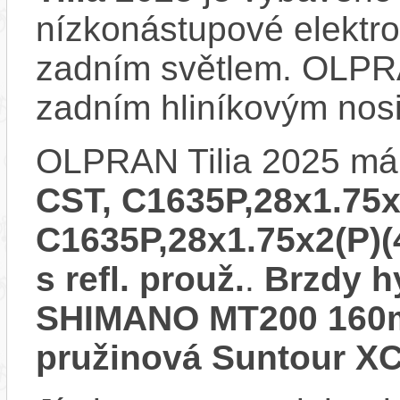
nízkonástupové elektr
zadním světlem. OLPRA
zadním hliníkovým nos
OLPRAN Tilia 2025 má
CST, C1635P,28x1.75x2
C1635P,28x1.75x2(P)(
s refl. prouž.
.
Brzdy h
SHIMANO MT200 16
pružinová Suntour 