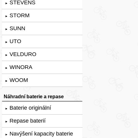
STEVENS
►
STORM
►
SUNN
►
UTO
►
VELDURO
►
WINORA
►
WOOM
►
Náhradní baterie a repase
Baterie originální
►
Repase baterií
►
Navýšení kapacity baterie
►