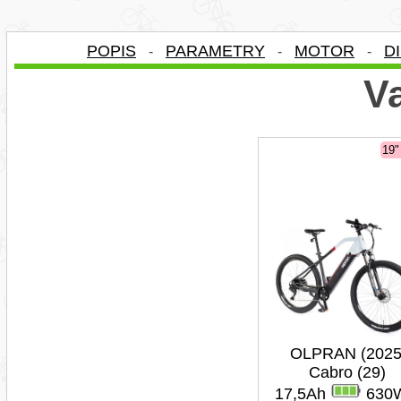
POPIS
PARAMETRY
MOTOR
D
-
-
-
Va
19
OLPRAN (2025
Cabro (29)
17,5Ah
630