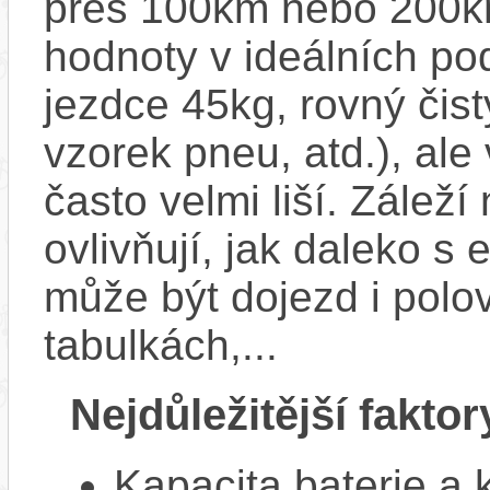
přes 100km nebo 200km
hodnoty v ideálních p
jezdce 45kg, rovný čistý
vzorek pneu, atd.), ale
často velmi liší. Zálež
ovlivňují, jak daleko s
může být dojezd i polo
tabulkách,...
Nejdůležitější faktor
Kapacita baterie a 