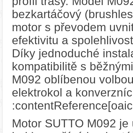
profil trasy. Model M09
bezkartáčový (brushle
motor s převodem uvnit
efektivitu a spolehlivo
Díky jednoduché instal
kompatibilitě s běžným
M092 oblíbenou volbou p
elektrokol a konverzníc
:contentReference[oaic
Motor SUTTO M092 je u