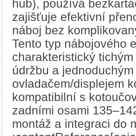
hub), používá bezkartá
zajišťuje efektivní pře
náboj bez komplikovan
Tento typ nábojového e
charakteristický tichý
údržbu a jednoduchým
ovladačem/displejem k
kompatibilní s kotoučo
zadními osami 135–14
montáž a integraci do 