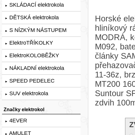
SKLÁDACÍ elektrokola
►
Horské ele
DĚTSKÁ elektrokola
►
hliníkový
S NÍZKÝM NÁSTUPEM
►
MODRÁ, ko
ElektroTŘÍKOLKY
►
M092, bat
články SA
ElektroKOLOBĚŽKY
►
přehazova
NÁKLADNÍ elektrokola
►
11-36z, b
SPEED PEDELEC
MT200 160m
►
Suntour S
SUV elektrokola
►
zdvih 100
Značky elektrokol
4EVER
►
Z
AMULET
►