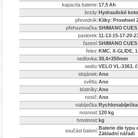
kapacita baterie:
17,5 Ah
brzdy:
Hydraulické ko
převodník:
Kliky: Prowhee
přehazovačka:
SHIMANO CUES, 9S
pastorek:
11-13-15-17-20-2
řazení:
SHIMANO CUES
řetez:
KMC, X-GLIDE, 1
sedlovka:
30,4×350mm
sedlo:
VELO VL-3363, č
stojánek:
Ano
světla:
Ano
blatníky:
Ano
nosič:
Ano
nabíječka:
Rychlonabíječka
nosnost:
120 kg
hmotnost:
kg
Baterie dle typu 
součást balení:
Základní nářadí