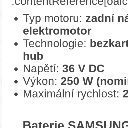
:contentReference[oaic
Typ motoru:
zadní n
elektromotor
Technologie:
bezkar
hub
Napětí:
36 V DC
Výkon:
250 W (nomi
Maximální rychlost:
Baterie SAMSUNG,