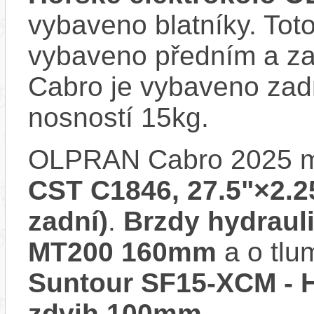
vybaveno blatníky. Toto
vybaveno předním a z
Cabro je vybaveno zad
nosností 15kg.
OLPRAN Cabro 2025 
CST C1846, 27.5"×2.25
zadní)
.
Brzdy hydrau
MT200 160mm
a o tlu
Suntour SF15-XCM - H
zdvih 100mm
.