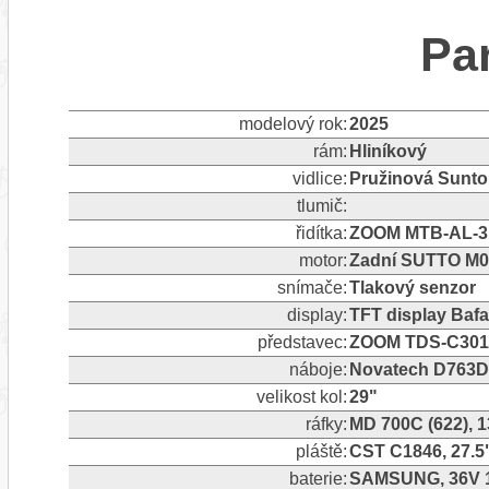
Pa
modelový rok:
2025
rám:
Hliníkový
vidlice:
Pružinová Sunto
tlumič:
řidítka:
ZOOM MTB-AL-312
motor:
Zadní SUTTO M0
snímače:
Tlakový senzor
display:
TFT display Baf
představec:
ZOOM TDS-C301, 
náboje:
Novatech D763D
velikost kol:
29"
ráfky:
MD 700C (622), 1
pláště:
CST C1846, 27.5"×
baterie:
SAMSUNG, 36V 1