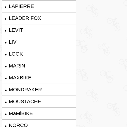
LAPIERRE
►
LEADER FOX
►
LEVIT
►
LIV
►
LOOK
►
MARIN
►
MAXBIKE
►
MONDRAKER
►
MOUSTACHE
►
MaMiBIKE
►
NORCO
►