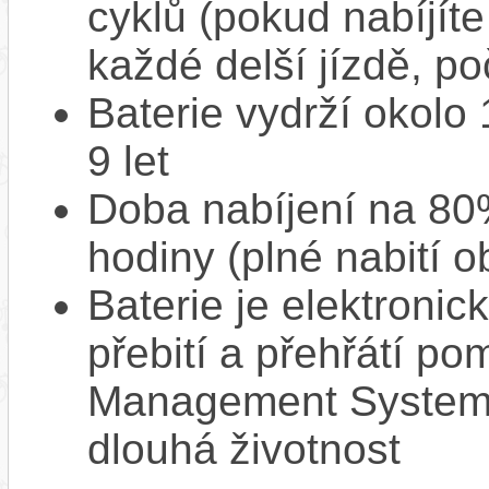
cyklů (pokud nabíjíte
každé delší jízdě, po
Baterie vydrží okolo
9 let
Doba nabíjení na 80%
hodiny (plné nabití o
Baterie je elektronic
přebití a přehřátí p
Management System),
dlouhá životnost