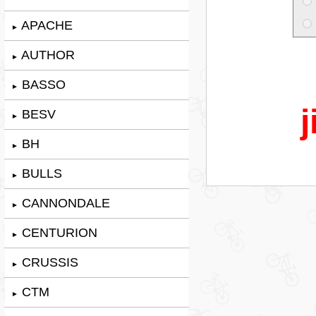
APACHE
►
AUTHOR
►
BASSO
►
j
BESV
►
BH
►
BULLS
►
CANNONDALE
►
CENTURION
►
CRUSSIS
►
CTM
►