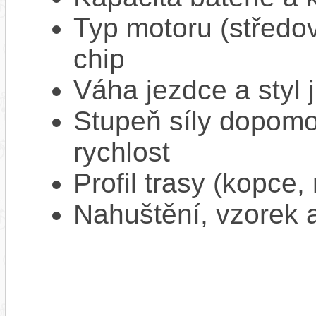
Typ motoru (středov
chip
Váha jezdce a styl j
Stupeň síly dopomo
rychlost
Profil trasy (kopce,
Nahuštění, vzorek a