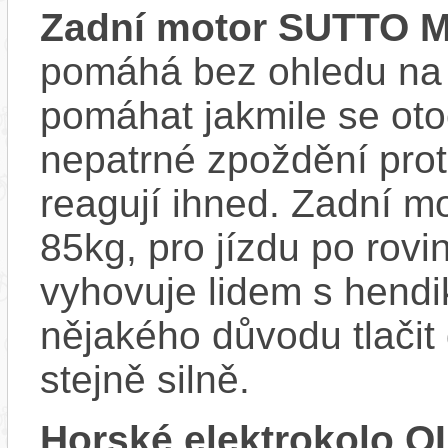
Zadní motor SUTTO 
pomáhá bez ohledu na s
pomáhat jakmile se ot
nepatrné zpoždění prot
reagují ihned. Zadní m
85kg, pro jízdu po rov
vyhovuje lidem s hend
nějakého důvodu tlači
stejně silně.
Horské elektrokolo 