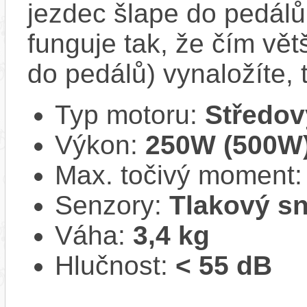
jezdec šlape do pedál
funguje tak, že čím větš
do pedálů) vynaložíte,
Typ motoru:
Středov
Výkon:
250W (500W
Max. točivý moment
Senzory:
Tlakový s
Váha:
3,4 kg
Hlučnost:
< 55 dB