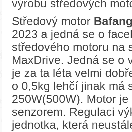
výrobu středových mot
Středový motor
Bafan
2023 a jedná se o face
středového motoru na
MaxDrive. Jedná se o v
je za ta léta velmi dob
o 0,5kg lehčí jinak má
250W(500W). Motor je
senzorem. Regulaci výk
jednotka, která neustál