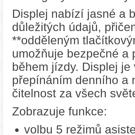
Displej nabízí jasné a
důležitých údajů, přiče
**odděleným tlačítkový
umožňuje bezpečné a p
během jízdy. Displej j
přepínáním denního a n
čitelnost za všech svě
Zobrazuje funkce:
volbu 5 režimů asist