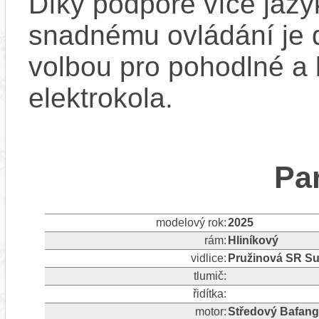
Díky podpoře více jazy
snadnému ovládání je 
volbou pro pohodlné a
elektrokola.
Pa
modelový rok:
2025
rám:
Hliníkový
vidlice:
Pružinová SR S
tlumič:
řidítka:
motor:
Středový Bafan