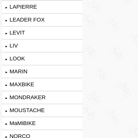
LAPIERRE
►
LEADER FOX
►
LEVIT
►
LIV
►
LOOK
►
MARIN
►
MAXBIKE
►
MONDRAKER
►
MOUSTACHE
►
MaMiBIKE
►
NORCO
►