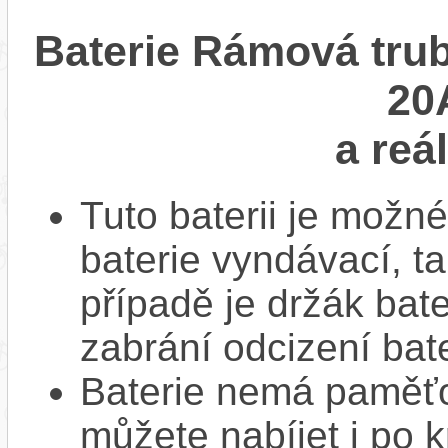
Baterie Rámová trub
20
a reá
Tuto baterii je možné
baterie vyndávací, t
případě je držák bat
zabrání odcizení bate
Baterie nemá paměťov
můžete nabíjet i po k