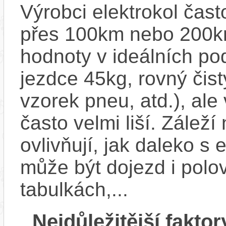
Výrobci elektrokol čas
přes 100km nebo 200km
hodnoty v ideálních p
jezdce 45kg, rovný čistý
vzorek pneu, atd.), ale
často velmi liší. Zálež
ovlivňují, jak daleko s
může být dojezd i polo
tabulkách,...
Nejdůležitější faktor