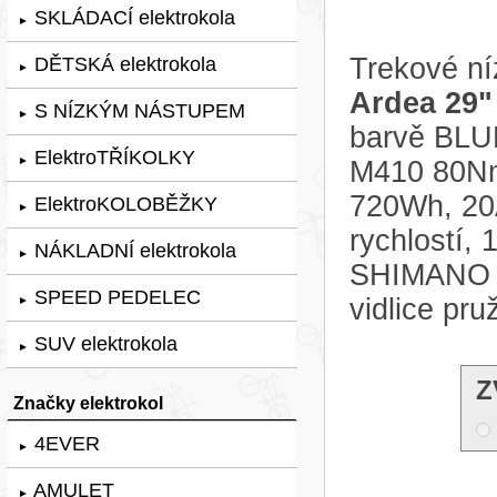
SKLÁDACÍ elektrokola
►
Trekové ní
DĚTSKÁ elektrokola
►
Ardea 29"
S NÍZKÝM NÁSTUPEM
►
barvě BLUE
ElektroTŘÍKOLKY
►
M410 80Nm,
720Wh, 20
ElektroKOLOBĚŽKY
►
rychlostí,
NÁKLADNÍ elektrokola
►
SHIMANO M
SPEED PEDELEC
vidlice pr
►
SUV elektrokola
►
Z
Značky elektrokol
4EVER
►
AMULET
►