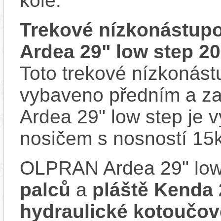
kole.
Trekové nízkonástup
Ardea 29" low step 2
Toto trekové nízkonást
vybaveno předním a z
Ardea 29" low step je
nosičem s nosností 15
OLPRAN Ardea 29" low
palců
a
pláště Kenda 
hydraulické kotouč