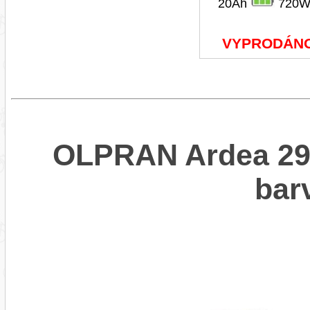
20Ah
720W
VYPRODÁN
OLPRAN Ardea 29"
bar