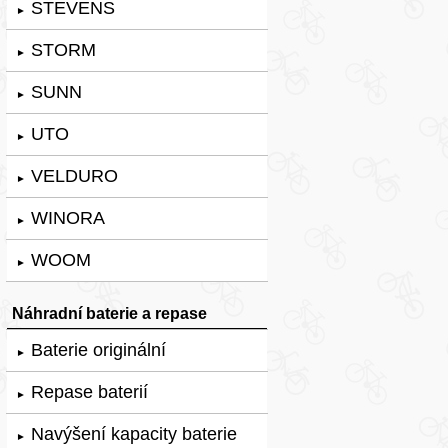
STEVENS
►
STORM
►
SUNN
►
UTO
►
VELDURO
►
WINORA
►
WOOM
►
Náhradní baterie a repase
Baterie originální
►
Repase baterií
►
Navýšení kapacity baterie
►