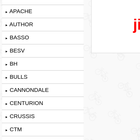
APACHE
►
j
AUTHOR
►
BASSO
►
BESV
►
BH
►
BULLS
►
CANNONDALE
►
CENTURION
►
CRUSSIS
►
CTM
►