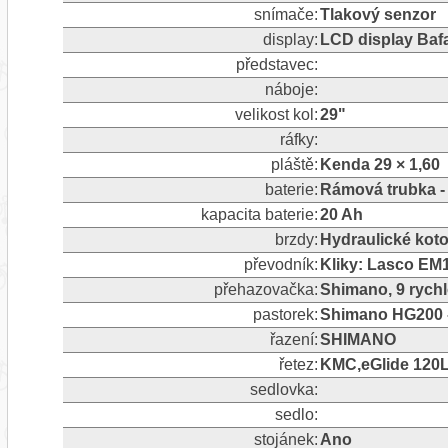
snímače:
Tlakový senzor
display:
LCD display Baf
představec:
náboje:
velikost kol:
29"
ráfky:
pláště:
Kenda 29 × 1,60
baterie:
Rámová trubka -
kapacita baterie:
20 Ah
brzdy:
Hydraulické ko
převodník:
Kliky: Lasco EM1
přehazovačka:
Shimano, 9 rychlo
pastorek:
Shimano HG200 -
řazení:
SHIMANO
řetez:
KMC,eGlide 120
sedlovka:
sedlo:
stojánek:
Ano