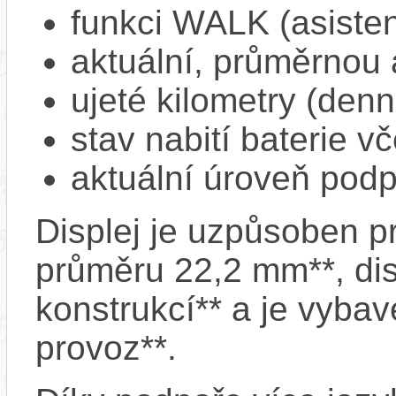
funkci WALK (asisten
aktuální, průměrnou 
ujeté kilometry (denn
stav nabití baterie v
aktuální úroveň pod
Displej je uzpůsoben pr
průměru 22,2 mm**, di
konstrukcí** a je vyba
provoz**.