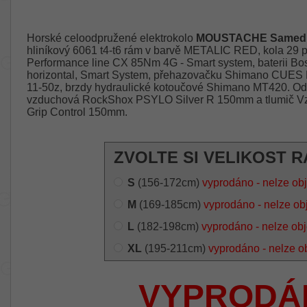
Horské celoodpružené elektrokolo
MOUSTACHE Samedi 29
hliníkový 6061 t4-t6 rám v barvě METALIC RED, kola 29 p
Performance line CX 85Nm 4G - Smart system, baterii 
horizontal, Smart System, přehazovačku Shimano CUES 
11-50z, brzdy hydraulické kotoučové Shimano MT420. Odpr
vzduchová RockShox PSYLO Silver R 150mm a tlumič V
Grip Control 150mm.
ZVOLTE SI VELIKOST R
S
(156-172cm)
vyprodáno - nelze ob
M
(169-185cm)
vyprodáno - nelze ob
L
(182-198cm)
vyprodáno - nelze ob
XL
(195-211cm)
vyprodáno - nelze o
VYPRODÁ