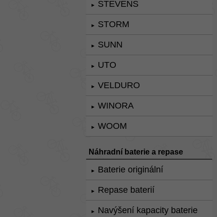
STEVENS
►
STORM
►
SUNN
►
UTO
►
VELDURO
►
WINORA
►
WOOM
►
Náhradní baterie a repase
Baterie originální
►
Repase baterií
►
Navýšení kapacity baterie
►