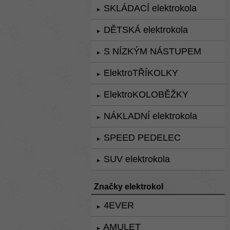
SKLÁDACÍ elektrokola
►
DĚTSKÁ elektrokola
►
S NÍZKÝM NÁSTUPEM
►
ElektroTŘÍKOLKY
►
ElektroKOLOBĚŽKY
►
NÁKLADNÍ elektrokola
►
SPEED PEDELEC
►
SUV elektrokola
►
Značky elektrokol
4EVER
►
AMULET
►