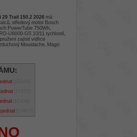
 Trail 150.2 2026
má
alců, středový motor Bosch
Bosch PowerTube 750Wh,
RD-U6000-GS 10/11 rychlostí,
užení zajistí vidlice
zduchový Moustache, Magic
ÁMU:
jednat
[15434]
jednat
[15435]
jednat
[15436]
bjednat
[15437]
NO