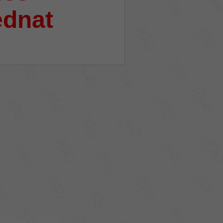
ednat