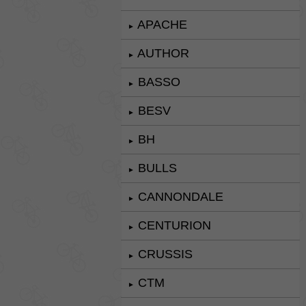
APACHE
►
AUTHOR
►
BASSO
►
BESV
►
BH
►
BULLS
►
CANNONDALE
►
CENTURION
►
CRUSSIS
►
CTM
►