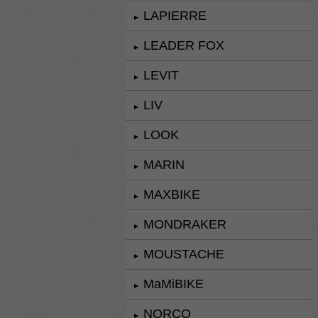
LAPIERRE
►
LEADER FOX
►
LEVIT
►
LIV
►
LOOK
►
MARIN
►
MAXBIKE
►
MONDRAKER
►
MOUSTACHE
►
MaMiBIKE
►
NORCO
►