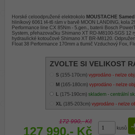
Horské celoodpružené elektrokolo
MOUSTACHE Samedi 
hliníkový 6061 t4-t6 rám v barvě MOON LANDING, kola 29
Performance line CX 85Nm - 5.gen., baterii Bosch Power
System, přehazovačku Shimano XT RD-M8100-SGS 12 rych
hydraulické kotoučové Shimano XT BR-M8120. Odpružení 
Float 38 Performance 170mm a tlumič Vzduchový Fox, Fl
ZVOLTE SI VELIKOST R
S
(155-170cm)
vyprodáno - nelze ob
M
(165-180cm)
vyprodáno - nelze ob
L
(175-190cm)
skladem - centrální sk
XL
(185-203cm)
vyprodáno - nelze o
172 990,- Kč
127 990,- Kč
kusů