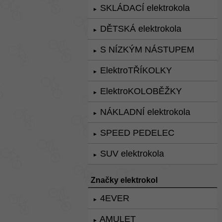
SKLÁDACÍ elektrokola
►
DĚTSKÁ elektrokola
►
S NÍZKÝM NÁSTUPEM
►
ElektroTŘÍKOLKY
►
ElektroKOLOBĚŽKY
►
NÁKLADNÍ elektrokola
►
SPEED PEDELEC
►
SUV elektrokola
►
Značky elektrokol
4EVER
►
AMULET
►