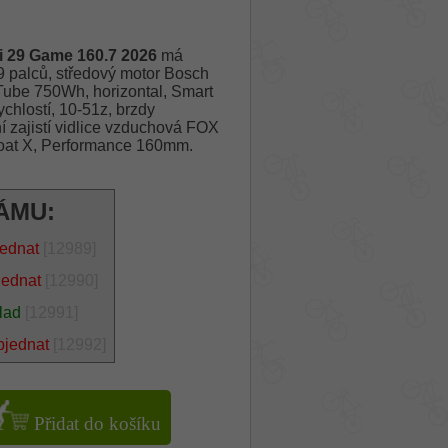
29 Game 160.7 2026
má
 palců, středový motor Bosch
Tube 750Wh, horizontal, Smart
lostí, 10-51z, brzdy
zajistí vidlice vzduchová FOX
oat X, Performance 160mm.
ÁMU:
jednat
[12989]
jednat
[12990]
lad
[12991]
bjednat
[12992]
Přidat do košíku