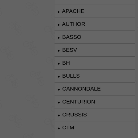
APACHE
►
AUTHOR
►
BASSO
►
BESV
►
BH
►
BULLS
►
CANNONDALE
►
CENTURION
►
CRUSSIS
►
CTM
►