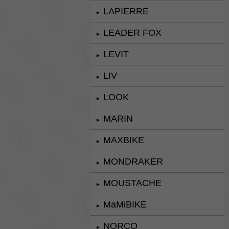
LAPIERRE
►
LEADER FOX
►
LEVIT
►
LIV
►
LOOK
►
MARIN
►
MAXBIKE
►
MONDRAKER
►
MOUSTACHE
►
MaMiBIKE
►
NORCO
►