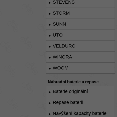
STEVENS
►
STORM
►
SUNN
►
UTO
►
VELDURO
►
WINORA
►
WOOM
►
Náhradní baterie a repase
Baterie originální
►
Repase baterií
►
Navýšení kapacity baterie
►