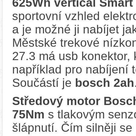
625Wh vertical Smart
sportovní vzhled elektr
a je možné ji nabíjet ja
Městské trekové nízkon
27.3 má usb konektor, 
například pro nabíjení 
Součástí je
bosch 2ah
Středový motor Bosc
75Nm
s tlakovým senzo
šlápnutí. Čím silněji se