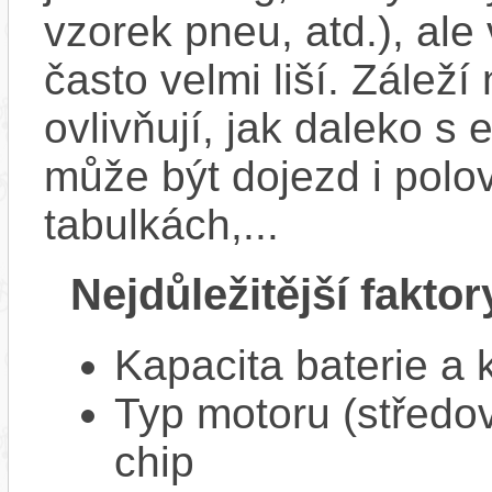
vzorek pneu, atd.), ale
často velmi liší. Zálež
ovlivňují, jak daleko s
může být dojezd i polo
tabulkách,...
Nejdůležitější faktor
Kapacita baterie a 
Typ motoru (středov
chip