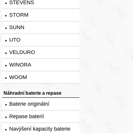
STEVENS
►
STORM
►
SUNN
►
UTO
►
VELDURO
►
WINORA
►
WOOM
►
Náhradní baterie a repase
Baterie originální
►
Repase baterií
►
Navýšení kapacity baterie
►