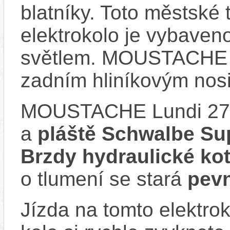
blatníky. Toto městské
elektrokolo je vybave
světlem. MOUSTACHE L
zadním hliníkovým nos
MOUSTACHE Lundi 27.
a
pláště Schwalbe Su
Brzdy hydraulické k
o tlumení se stará
pevn
Jízda na tomto elektrok