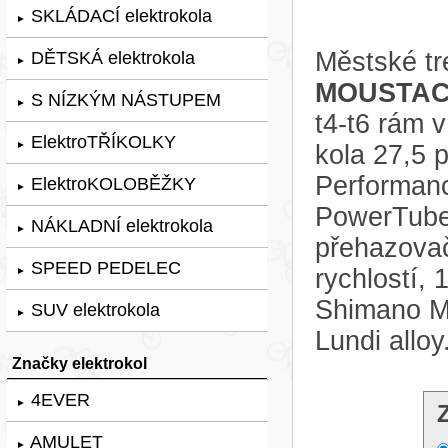
SKLÁDACÍ elektrokola
►
Městské tr
DĚTSKÁ elektrokola
►
MOUSTACH
S NÍZKÝM NÁSTUPEM
►
t4-t6 rám
ElektroTŘÍKOLKY
►
kola 27,5 
Performanc
ElektroKOLOBĚŽKY
►
PowerTube
NÁKLADNÍ elektrokola
►
přehazova
SPEED PEDELEC
rychlostí,
►
Shimano MT
SUV elektrokola
►
Lundi alloy
Značky elektrokol
4EVER
►
AMULET
►