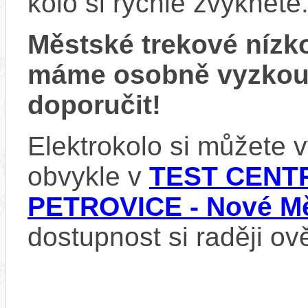
kolo si rychle zvyknete
Městské trekové nízk
máme osobně vyzkou
doporučit!
Elektrokolo si můžete
obvykle v
TEST CENTR
PETROVICE - Nové Mě
dostupnost si raději ov