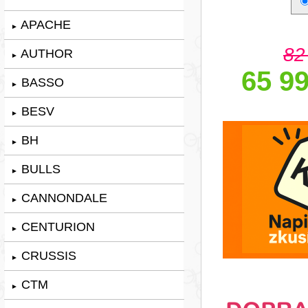
APACHE
►
82
AUTHOR
►
65 99
BASSO
►
BESV
►
BH
►
BULLS
►
CANNONDALE
►
CENTURION
►
CRUSSIS
►
CTM
►