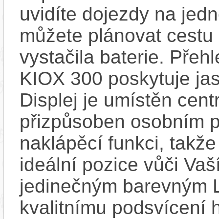
uvidíte dojezdy na jedno
můžete plánovat cestu
vystačila baterie. Přeh
KIOX 300 poskytuje jas
Displej je umístěn centr
přizpůsoben osobním p
naklápěcí funkci, takže
ideální pozice vůči Va
jedinečným barevným L
kvalitnímu podsvícení h