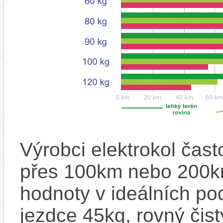
Výrobci elektrokol čas
přes 100km nebo 200km
hodnoty v ideálních p
jezdce 45kg, rovný čistý