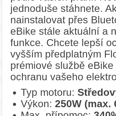
jednoduše stáhnete. A
nainstalovat přes Bluet
eBike stále aktuální a 
funkce. Chcete lepší o
vyšším předplatným Flo
prémiové službě eBike 
ochranu vašeho elektro
Typ motoru:
Středov
Výkon:
250W (max.
Max. přípomoc:
340