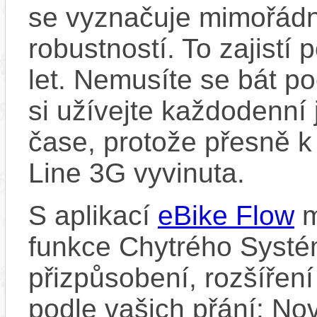
se vyznačuje mimořádn
robustností. To zajistí
let. Nemusíte se bát p
si užívejte každodenní 
čase, protože přesně 
Line 3G vyvinuta.
S aplikací
eBike Flow
m
funkce Chytrého Systé
přizpůsobení, rozšíření
podle vašich přání: Nov