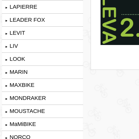
LAPIERRE
►
LEADER FOX
►
LEVIT
►
LIV
►
LOOK
►
MARIN
►
MAXBIKE
►
MONDRAKER
►
MOUSTACHE
►
MaMiBIKE
►
NORCO
►