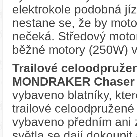
elektrokole podobná jí
nestane se, že by motor
nečeká. Středový motor
běžné motory (250W) v
Trailové celoodpruže
MONDRAKER Chaser 
vybaveno blatníky, kter
trailové celoodpružené
vybaveno předním ani 
světla se dají dokoupit 