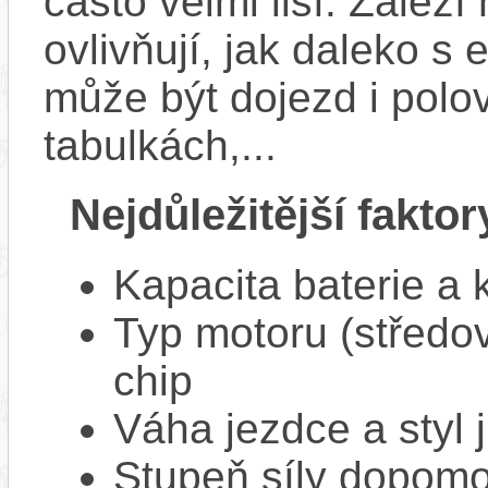
často velmi liší. Zálež
ovlivňují, jak daleko s
může být dojezd i polo
tabulkách,...
Nejdůležitější faktor
Kapacita baterie a 
Typ motoru (středov
chip
Váha jezdce a styl j
Stupeň síly dopomo