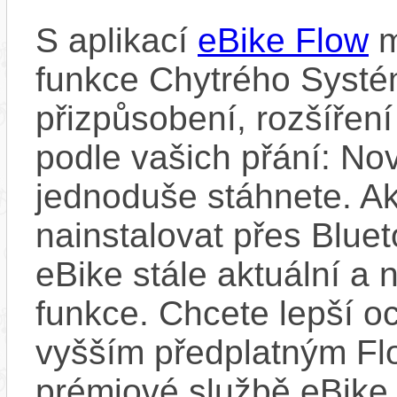
S aplikací
eBike Flow
m
funkce Chytrého Systé
přizpůsobení, rozšíření
podle vašich přání: Nov
jednoduše stáhnete. A
nainstalovat přes Bluet
eBike stále aktuální a 
funkce. Chcete lepší o
vyšším předplatným Flo
prémiové službě eBike 