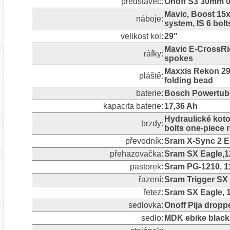
představec:
Onoff S3 30mm 0?
Mavic, Boost 15x
náboje:
system, IS 6 bolt
velikost kol:
29"
Mavic E-CrossRid
ráfky:
spokes
Maxxis Rekon 29x
pláště:
folding bead
baterie:
Bosch Powertub
kapacita baterie:
17,36 Ah
Hydraulické koto
brzdy:
bolts one-piece r
převodník:
Sram X-Sync 2 Ea
přehazovačka:
Sram SX Eagle,12
pastorek:
Sram PG-1210, 11
řazení:
Sram Trigger SX E
řetez:
Sram SX Eagle, 
sedlovka:
Onoff Pija dropp
sedlo:
MDK ebike black