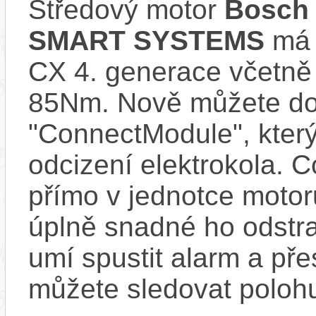
Středový motor
Bosch 
SMART SYSTEMS
má s
CX 4. generace včetně
85Nm. Nově můžete do 
"ConnectModule", který
odcizení elektrokola. 
přímo v jednotce motor
úplně snadné ho odstra
umí spustit alarm a pře
můžete sledovat polohu