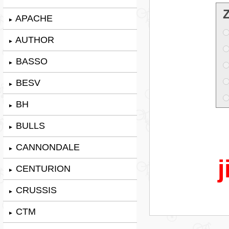
APACHE
►
AUTHOR
►
BASSO
►
BESV
►
BH
►
BULLS
►
CANNONDALE
►
j
CENTURION
►
CRUSSIS
►
CTM
►