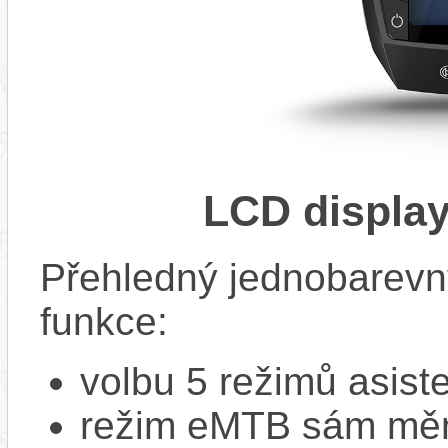
LCD displa
Přehledný jednobarevn
funkce:
volbu 5 režimů asiste
režim eMTB sám mění