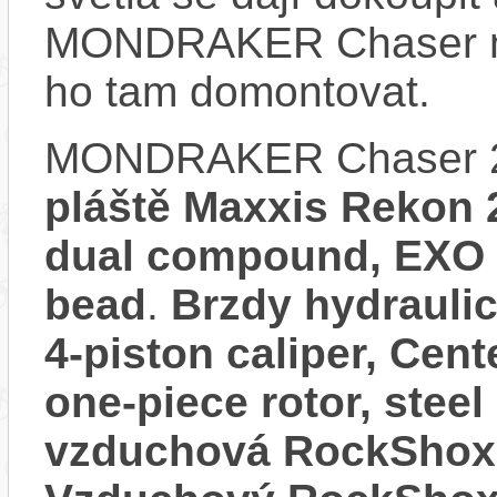
MONDRAKER Chaser ne
ho tam domontovat.
MONDRAKER Chaser 2
pláště Maxxis Rekon 2
dual compound, EXO p
bead
.
Brzdy hydrauli
4-piston caliper, Cen
one-piece rotor, steel
vzduchová RockShox P