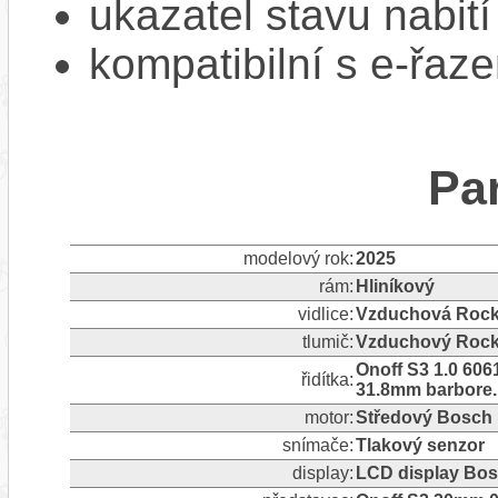
ukazatel stavu nabití
kompatibilní s e-řaze
Pa
modelový rok:
2025
rám:
Hliníkový
vidlice:
Vzduchová RockS
tlumič:
Vzduchový Rock
Onoff S3 1.0 606
řidítka:
31.8mm barbore. L
motor:
Středový Bosch 
snímače:
Tlakový senzor
display:
LCD display Bo