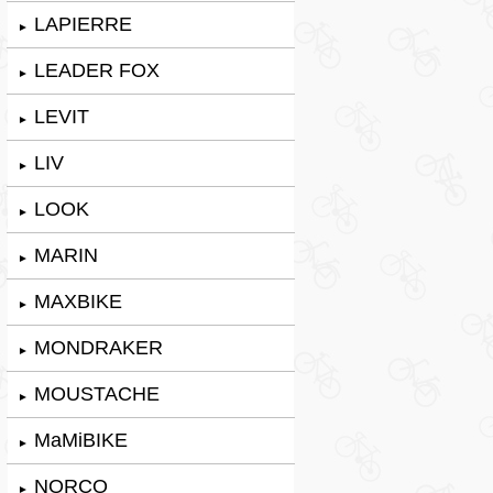
LAPIERRE
►
LEADER FOX
►
LEVIT
►
LIV
►
LOOK
►
MARIN
►
MAXBIKE
►
MONDRAKER
►
MOUSTACHE
►
MaMiBIKE
►
NORCO
►