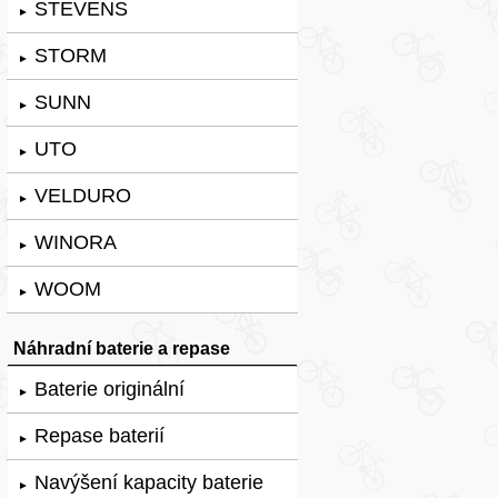
STEVENS
►
STORM
►
SUNN
►
UTO
►
VELDURO
►
WINORA
►
WOOM
►
Náhradní baterie a repase
Baterie originální
►
Repase baterií
►
Navýšení kapacity baterie
►