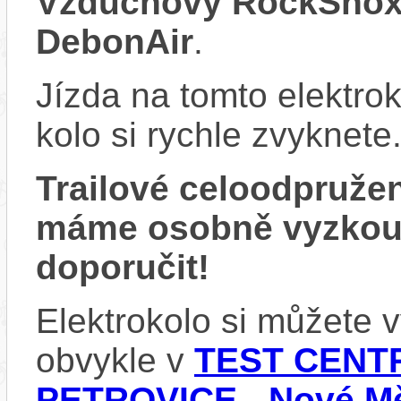
Vzduchový RockShox 
DebonAir
.
Jízda na tomto elektrok
kolo si rychle zvyknete
Trailové celoodpruže
máme osobně vyzkou
doporučit!
Elektrokolo si můžete
obvykle v
TEST CENTR
PETROVICE - Nové Mě