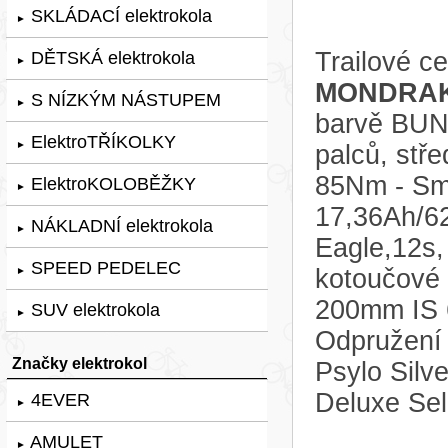
SKLÁDACÍ elektrokola
►
Trailové c
DĚTSKÁ elektrokola
►
MONDRAK
S NÍZKÝM NÁSTUPEM
►
barvě BUN
ElektroTŘÍKOLKY
►
palců, stř
85Nm - Sma
ElektroKOLOBĚŽKY
►
17,36Ah/6
NÁKLADNÍ elektrokola
►
Eagle,12s, 
SPEED PEDELEC
kotoučové 
►
200mm IS 6
SUV elektrokola
►
Odpružení 
Značky elektrokol
Psylo Silv
Deluxe Sel
4EVER
►
AMULET
►