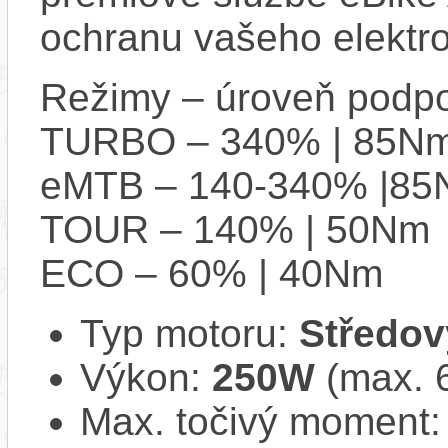
ochranu vašeho elektro
Režimy – úroveň podpo
TURBO – 340% | 85N
eMTB – 140-340% |8
TOUR – 140% | 50Nm
ECO – 60% | 40Nm
Typ motoru:
Středov
Výkon:
250W
(max. 
Max. točivý moment