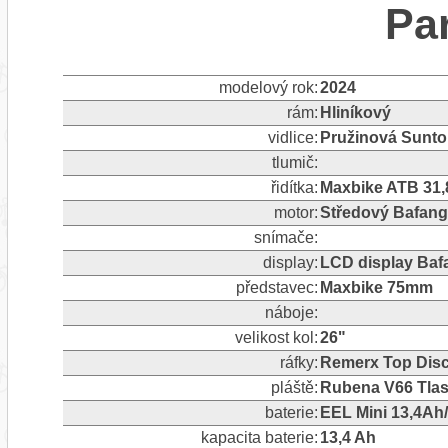
Pa
modelový rok:
2024
rám:
Hliníkový
vidlice:
Pružinová Sunt
tlumič:
řidítka:
Maxbike ATB 3
motor:
Středový Bafan
snímače:
display:
LCD display Baf
představec:
Maxbike 75mm
náboje:
velikost kol:
26"
ráfky:
Remerx Top Dis
pláště:
Rubena V66 Tlash
baterie:
EEL Mini 13,4Ah
kapacita baterie:
13,4 Ah