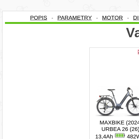
POPIS
PARAMETRY
MOTOR
D
-
-
-
Va
MAXBIKE (202
URBEA 26 (26
13,4Ah
482