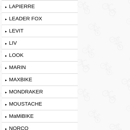
LAPIERRE
►
LEADER FOX
►
LEVIT
►
LIV
►
LOOK
►
MARIN
►
MAXBIKE
►
MONDRAKER
►
MOUSTACHE
►
MaMiBIKE
►
NORCO
►