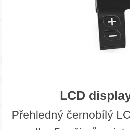
LCD displa
Přehledný černobílý LC