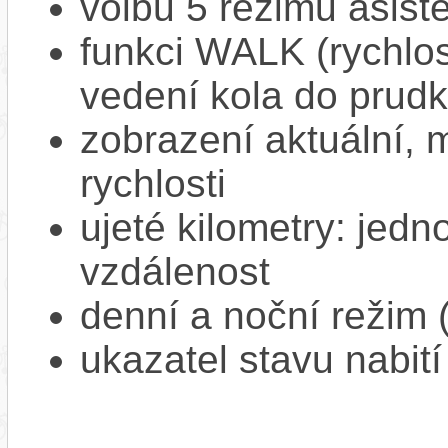
volbu 5 režimů asist
funkci WALK (rychlost
vedení kola do prud
zobrazení aktuální,
rychlosti
ujeté kilometry: jedno
vzdálenost
denní a noční režim 
ukazatel stavu nabití