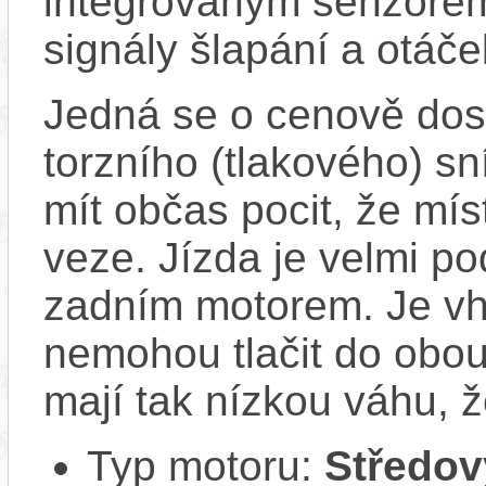
integrovaným senzorem
signály šlapání a otáč
Jedná se o cenově dost
torzního (tlakového) s
mít občas pocit, že mís
veze. Jízda je velmi po
zadním motorem. Je vho
nemohou tlačit do obou
mají tak nízkou váhu, ž
Typ motoru:
Středov