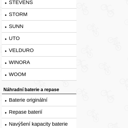
STEVENS
►
STORM
►
SUNN
►
UTO
►
VELDURO
►
WINORA
►
WOOM
►
Náhradní baterie a repase
Baterie originální
►
Repase baterií
►
Navýšení kapacity baterie
►