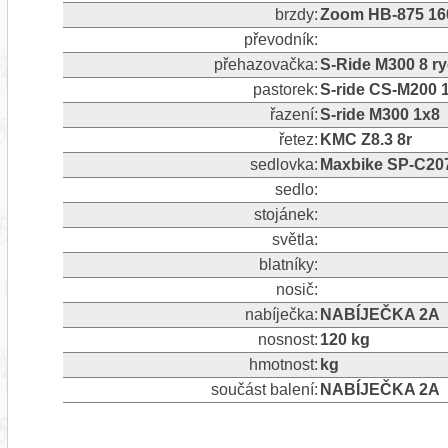
brzdy:
Zoom HB-875 1
převodník:
přehazovačka:
S-Ride M300 8 ry
pastorek:
S-ride CS-M200 
řazení:
S-ride M300 1x8
řetez:
KMC Z8.3 8r
sedlovka:
Maxbike SP-C20
sedlo:
stojánek:
světla:
blatníky:
nosič:
nabíječka:
NABÍJEČKA 2A
nosnost:
120 kg
hmotnost:
kg
součást balení:
NABÍJEČKA 2A