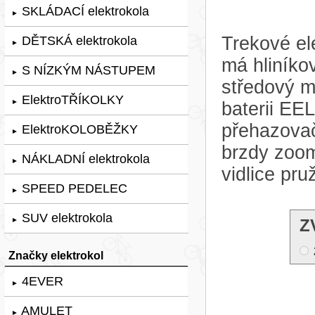
SKLÁDACÍ elektrokola
►
Trekové el
DĚTSKÁ elektrokola
►
má hliníko
S NÍZKÝM NÁSTUPEM
►
středový 
ElektroTŘÍKOLKY
►
baterii EE
přehazovač
ElektroKOLOBĚŽKY
►
brzdy zoo
NÁKLADNÍ elektrokola
►
vidlice pr
SPEED PEDELEC
►
SUV elektrokola
►
Z
Značky elektrokol
4EVER
►
AMULET
►