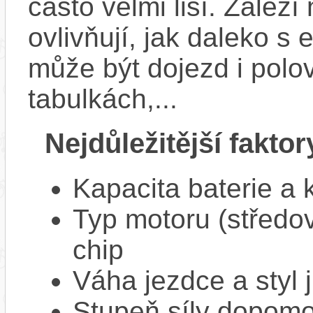
často velmi liší. Zálež
ovlivňují, jak daleko s
může být dojezd i polo
tabulkách,...
Nejdůležitější faktor
Kapacita baterie a 
Typ motoru (středov
chip
Váha jezdce a styl j
Stupeň síly dopomo