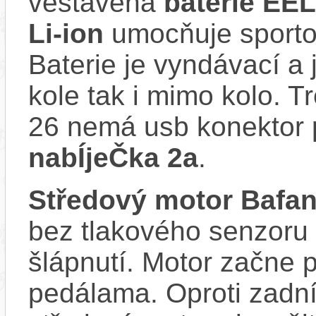
vestavěná
baterie EE
Li-ion
umocňuje sportov
Baterie je vyndávací a 
kole tak i mimo kolo. 
26 nemá usb konektor p
nabÍjeČka 2a
.
Středový motor Baf
bez tlakového senzoru
šlápnutí. Motor začne 
pedálama. Oproti zadn