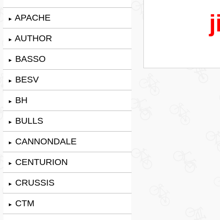
j
APACHE
►
AUTHOR
►
BASSO
►
BESV
►
BH
►
BULLS
►
CANNONDALE
►
CENTURION
►
CRUSSIS
►
CTM
►