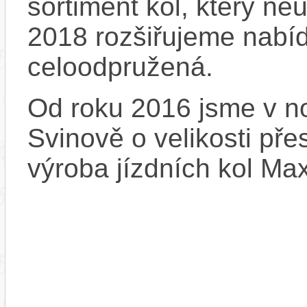
sortiment kol, který ne
2018 rozšiřujeme nabíd
celoodpružená.
Od roku 2016 jsme v no
Svinově o velikosti př
výroba jízdních kol Ma