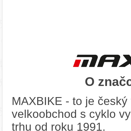
O znač
MAXBIKE - to je český 
velkoobchod s cyklo vy
trhu od roku 1991.