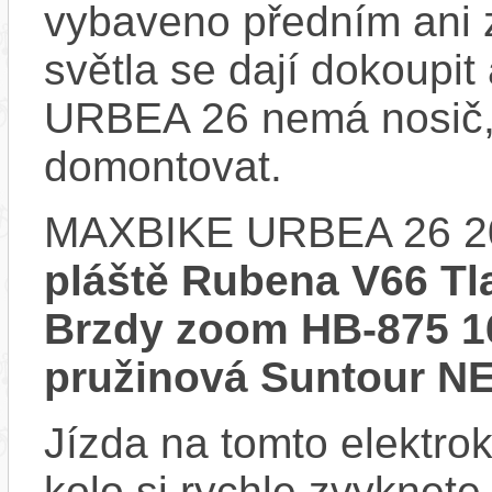
vybaveno předním ani 
světla se dají dokoupi
URBEA 26 nemá nosič, 
domontovat.
MAXBIKE URBEA 26 2
pláště Rubena V66 Tl
Brzdy zoom HB-875 
pružinová Suntour 
Jízda na tomto elektrok
kolo si rychle zvyknete