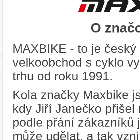
O znač
MAXBIKE - to je český 
velkoobchod s cyklo vy
trhu od roku 1991.
Kola značky Maxbike js
kdy Jiří Janečko přišel
podle přání zákazníků j
může udělat, a tak vzn