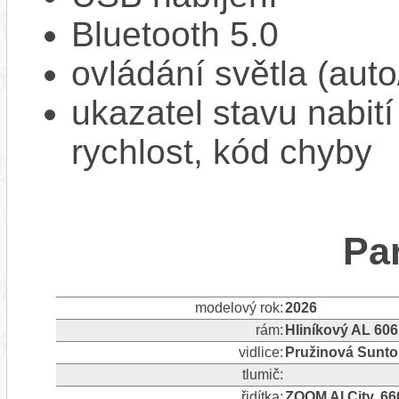
Bluetooth 5.0
ovládání světla (aut
ukazatel stavu nabití
rychlost, kód chyby
Pa
modelový rok:
2026
rám:
Hliníkový AL 606
vidlice:
Pružinová Sunt
tlumič:
řidítka:
ZOOM Al City, 6