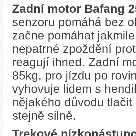
Zadní motor Bafang
senzoru pomáhá bez ohl
začne pomáhat jakmile
nepatrné zpoždění prot
reagují ihned. Zadní m
85kg, pro jízdu po rov
vyhovuje lidem s hend
nějakého důvodu tlači
stejně silně.
Trekové nízkonástup