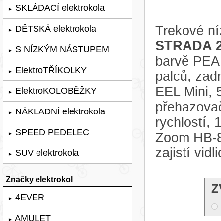
SKLÁDACÍ elektrokola
►
Trekové ní
DĚTSKÁ elektrokola
►
STRADA 2
S NÍZKÝM NÁSTUPEM
►
barvě PEA
ElektroTŘÍKOLKY
►
palců, zad
EEL Mini,
ElektroKOLOBĚŽKY
►
přehazova
NÁKLADNÍ elektrokola
►
rychlostí,
SPEED PEDELEC
Zoom HB-8
►
zajistí vi
SUV elektrokola
►
Značky elektrokol
Z
4EVER
►
AMULET
►