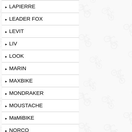
LAPIERRE
►
LEADER FOX
►
LEVIT
►
LIV
►
LOOK
►
MARIN
►
MAXBIKE
►
MONDRAKER
►
MOUSTACHE
►
MaMiBIKE
►
NORCO
►