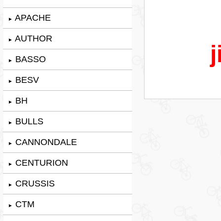
APACHE
►
AUTHOR
►
j
BASSO
►
BESV
►
BH
►
BULLS
►
CANNONDALE
►
CENTURION
►
CRUSSIS
►
CTM
►