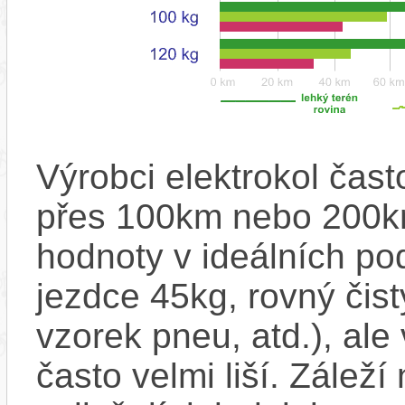
Výrobci elektrokol čas
přes 100km nebo 200km
hodnoty v ideálních p
jezdce 45kg, rovný čistý
vzorek pneu, atd.), ale
často velmi liší. Zálež