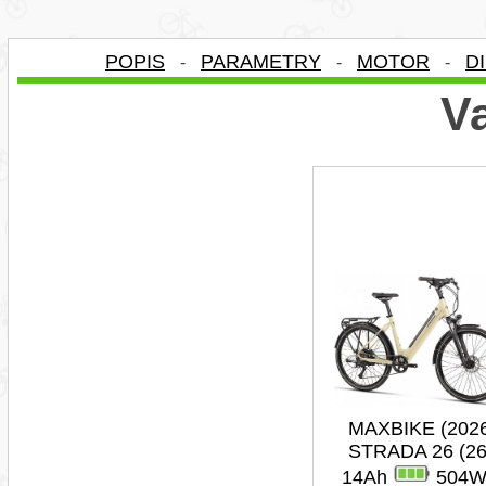
POPIS
PARAMETRY
MOTOR
D
-
-
-
Va
MAXBIKE (202
STRADA 26 (26
14Ah
504W