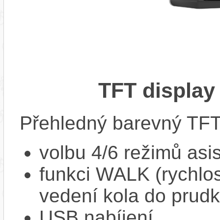
TFT display
Přehledný barevný TFT 
volbu 4/6 režimů asi
funkci WALK (rychlost
vedení kola do prud
USB nabíjení