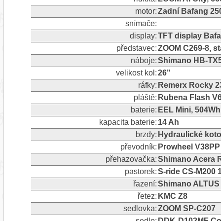
motor:
Zadní Bafang 2
snímače:
display:
TFT display Baf
představec:
ZOOM C269-8, st
náboje:
Shimano HB-TX
velikost kol:
26"
ráfky:
Remerx Rocky 2
pláště:
Rubena Flash V66
baterie:
EEL Mini, 504Wh
kapacita baterie:
14 Ah
brzdy:
Hydraulické ko
převodník:
Prowheel V38PP
přehazovačka:
Shimano Acera RD
pastorek:
S-ride CS-M200 
řazení:
Shimano ALTUS
řetez:
KMC Z8
sedlovka:
ZOOM SP-C207
sedlo:
DDK-D102MF Com