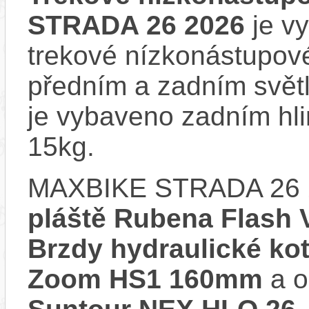
STRADA 26 2026
je vy
trekové nízkonástupové
předním a zadním sv
je vybaveno zadním hl
15kg.
MAXBIKE STRADA 26 
pláště Rubena Flash V
Brzdy hydraulické k
Zoom HS1 160mm
a o