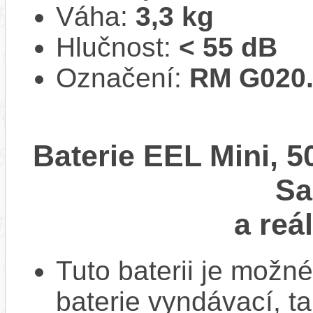
Váha:
3,3 kg
Hlučnost:
< 55 dB
Označení:
RM G020.
Baterie EEL Mini, 5
S
a reá
Tuto baterii je možné
baterie vyndávací, t