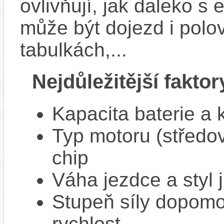
ovlivňují, jak daleko s
může být dojezd i polo
tabulkách,...
Nejdůležitější faktor
Kapacita baterie a 
Typ motoru (středov
chip
Váha jezdce a styl j
Stupeň síly dopomo
rychlost