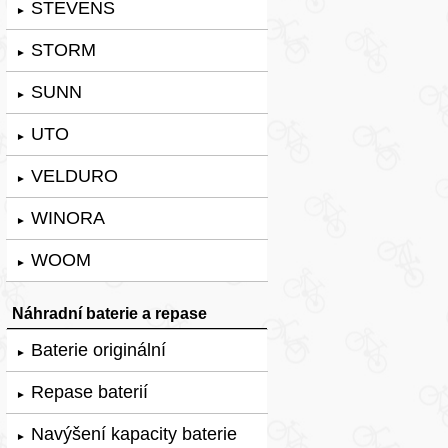
STEVENS
►
STORM
►
SUNN
►
UTO
►
VELDURO
►
WINORA
►
WOOM
►
Náhradní baterie a repase
Baterie originální
►
Repase baterií
►
Navýšení kapacity baterie
►