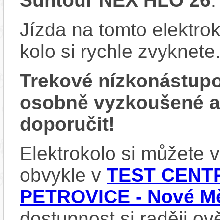
Suntour NEX HLO 26
.
Jízda na tomto elektrok
kolo si rychle zvyknete
Trekové nízkonástup
osobně vyzkoušené 
doporučit!
Elektrokolo si můžete
obvykle v
TEST CENTR
PETROVICE - Nové Mě
dostupnost si raději ov