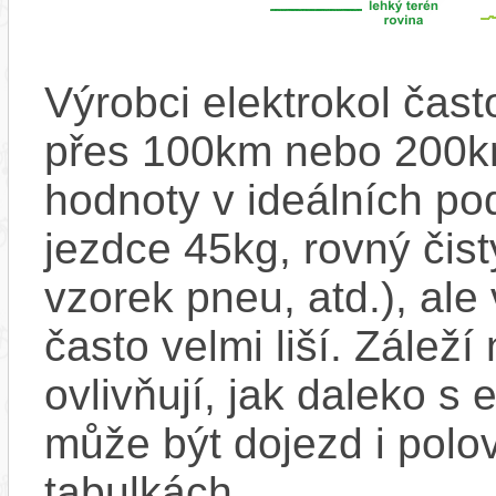
Výrobci elektrokol čas
přes 100km nebo 200km
hodnoty v ideálních p
jezdce 45kg, rovný čistý
vzorek pneu, atd.), ale
často velmi liší. Zálež
ovlivňují, jak daleko s
může být dojezd i polo
tabulkách,...