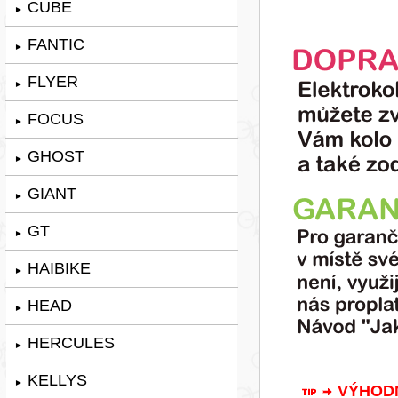
CUBE
►
FANTIC
►
FLYER
►
FOCUS
►
GHOST
►
GIANT
►
GT
►
HAIBIKE
►
HEAD
►
HERCULES
►
KELLYS
►
VÝHODNÁ