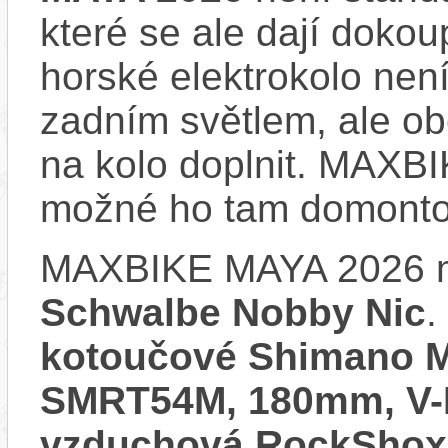
které se ale dají dokou
horské elektrokolo nen
zadním světlem, ale obě
na kolo doplnit. MAXB
možné ho tam domonto
MAXBIKE MAYA 2026 
Schwalbe Nobby Nic
.
kotoučové Shimano 
SMRT54M, 180mm, V-
vzduchová RockShox