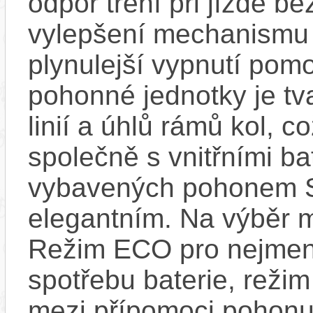
odpor tření při jízdě b
vylepšení mechanismu s
plynulejší vypnutí pom
pohonné jednotky je tv
linií a úhlů rámů kol, c
společně s vnitřními bat
vybavených pohonem 
elegantním. Na výběr m
Režim ECO pro nejmen
spotřebu baterie, reži
mezi přípomoci pohonu