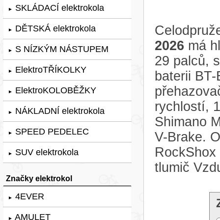
SKLÁDACÍ elektrokola
►
Celodpruže
DĚTSKÁ elektrokola
►
2026
má hl
S NÍZKÝM NÁSTUPEM
►
29 palců,
ElektroTŘÍKOLKY
►
baterii BT
přehazova
ElektroKOLOBĚŽKY
►
rychlostí,
NÁKLADNÍ elektrokola
►
Shimano 
SPEED PEDELEC
V-Brake. O
►
RockShox 
SUV elektrokola
►
tlumič Vz
Značky elektrokol
4EVER
►
AMULET
►