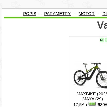
POPIS
PARAMETRY
MOTOR
D
-
-
-
Va
M
MAXBIKE (202
MAYA (29)
17,5Ah
630