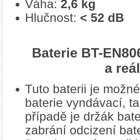
Váha:
2,6 kg
Hlučnost:
< 52 dB
Baterie BT-EN80
a reá
Tuto baterii je možné
baterie vyndávací, t
případě je držák bat
zabrání odcizení bate