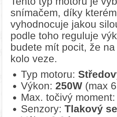
Tento typ motoru je vy
snímačem, díky kterému
vyhodnocuje jakou silo
podle toho reguluje vý
budete mít pocit, že na 
kolo veze.
Typ motoru:
Středov
Výkon:
250W
(max 
Max. točivý moment
Senzory:
Tlakový s