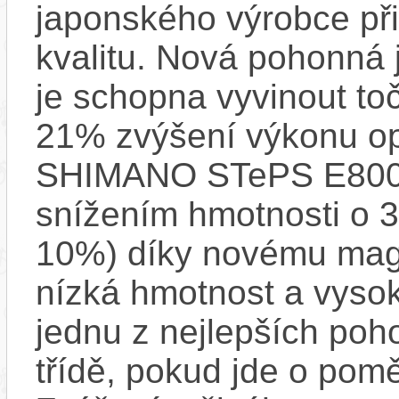
japonského výrobce při
kvalitu. Nová pohonná
je schopna vyvinout t
21% zvýšení výkonu op
SHIMANO STePS E8000 
snížením hmotnosti o 3
10%) díky novému mag
nízká hmotnost a vysok
jednu z nejlepších poh
třídě, pokud jde o pom