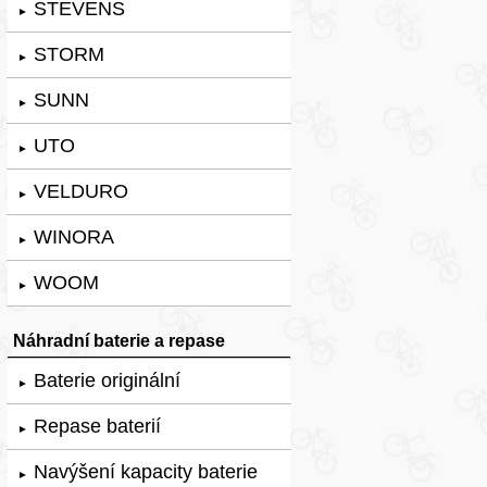
STEVENS
►
STORM
►
SUNN
►
UTO
►
VELDURO
►
WINORA
►
WOOM
►
Náhradní baterie a repase
Baterie originální
►
Repase baterií
►
Navýšení kapacity baterie
►