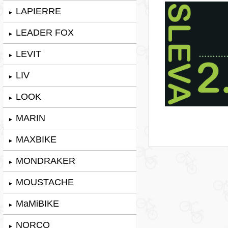
LAPIERRE
►
LEADER FOX
►
LEVIT
►
LIV
►
LOOK
►
MARIN
►
MAXBIKE
►
MONDRAKER
►
MOUSTACHE
►
MaMiBIKE
►
NORCO
►