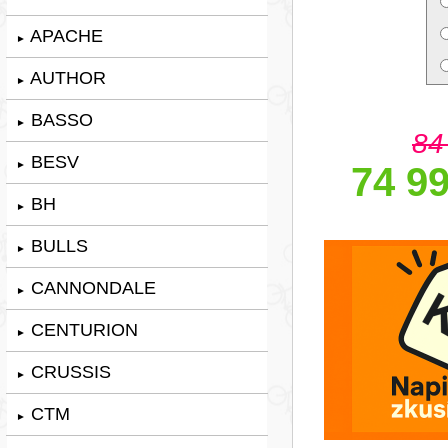
APACHE
►
AUTHOR
►
BASSO
►
84
BESV
►
74 99
BH
►
BULLS
►
CANNONDALE
►
CENTURION
►
CRUSSIS
►
CTM
►