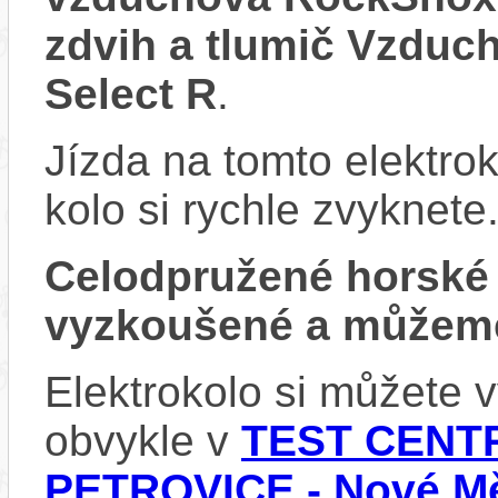
zdvih a tlumič Vzdu
Select R
.
Jízda na tomto elektrok
kolo si rychle zvyknete
Celodpružené horské
vyzkoušené a můžeme
Elektrokolo si můžete
obvykle v
TEST CENTR
PETROVICE - Nové Mě