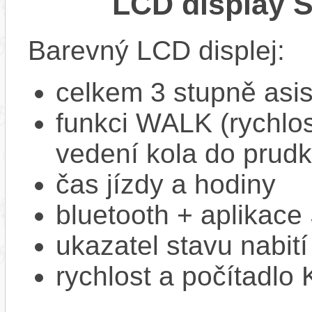
LCD display 
Barevný LCD displej:
celkem 3 stupně asi
funkci WALK (rychlost
vedení kola do prud
čas jízdy a hodiny
bluetooth + aplikac
ukazatel stavu nabití
rychlost a počítadlo