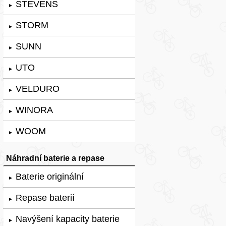
STEVENS
►
STORM
►
SUNN
►
UTO
►
VELDURO
►
WINORA
►
WOOM
►
Náhradní baterie a repase
Baterie originální
►
Repase baterií
►
Navýšení kapacity baterie
►