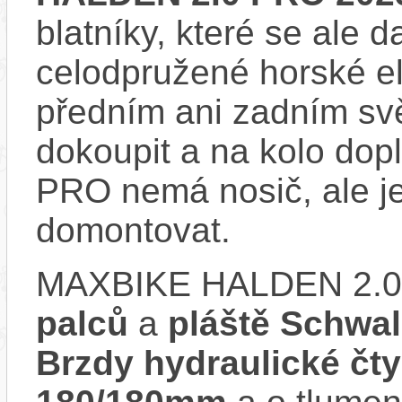
blatníky, které se ale d
celodpružené horské e
předním ani zadním svě
dokoupit a na kolo do
PRO nemá nosič, ale j
domontovat.
MAXBIKE HALDEN 2.0
palců
a
pláště Schwa
Brzdy hydraulické čt