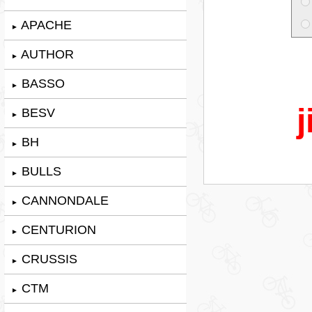
APACHE
►
AUTHOR
►
BASSO
►
j
BESV
►
BH
►
BULLS
►
CANNONDALE
►
CENTURION
►
CRUSSIS
►
CTM
►