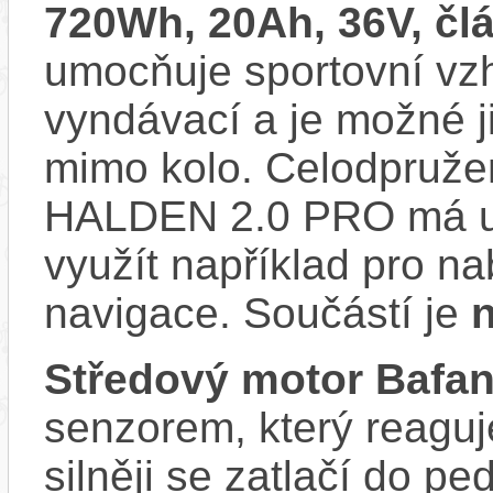
720Wh, 20Ah, 36V, č
umocňuje sportovní vzhl
vyndávací a je možné ji 
mimo kolo. Celodpruže
HALDEN 2.0 PRO má us
využít například pro na
navigace. Součástí je
n
Středový motor Bafa
senzorem, který reaguje
silněji se zatlačí do p