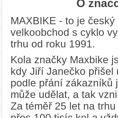
O znač
MAXBIKE - to je český 
velkoobchod s cyklo vy
trhu od roku 1991.
Kola značky Maxbike js
kdy Jiří Janečko přišel
podle přání zákazníků j
může udělat, a tak vzn
Za téměř 25 let na trhu
přes 100 tisíc kol a vž