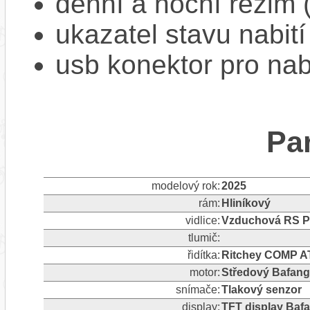
denní a noční režim 
ukazatel stavu nabití
usb konektor pro na
Pa
modelový rok:
2025
rám:
Hliníkový
vidlice:
Vzduchová RS P
tlumič:
řidítka:
Ritchey COMP A
motor:
Středový Bafan
snímače:
Tlakový senzor
display:
TFT display Baf