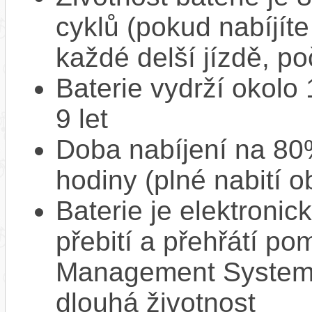
cyklů (pokud nabíjíte
každé delší jízdě, po
Baterie vydrží okolo
9 let
Doba nabíjení na 80%
hodiny (plné nabití o
Baterie je elektronic
přebití a přehřátí p
Management System),
dlouhá životnost