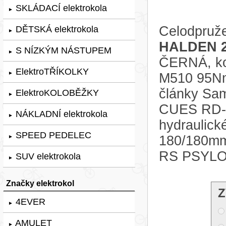
SKLÁDACÍ elektrokola
►
Celodpruže
DĚTSKÁ elektrokola
►
HALDEN 2
S NÍZKÝM NÁSTUPEM
►
ČERNÁ, kol
ElektroTŘÍKOLKY
►
M510 95Nm
články Sa
ElektroKOLOBĚŽKY
►
CUES RD-U6
NÁKLADNÍ elektrokola
►
hydraulick
SPEED PEDELEC
180/180mm.
►
RS PSYLO 
SUV elektrokola
►
Značky elektrokol
Z
4EVER
►
AMULET
►