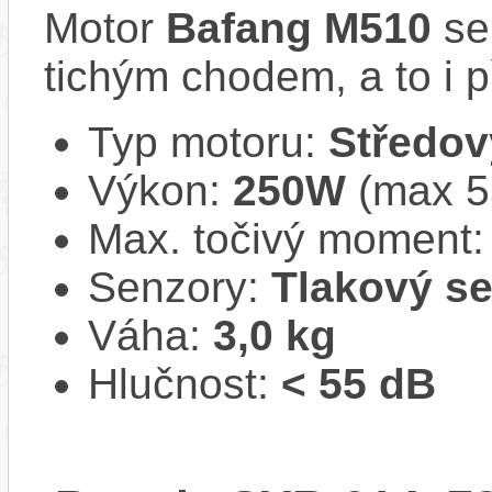
Motor
Bafang M510
se
tichým chodem, a to i p
Typ motoru:
Středov
Výkon:
250W
(max 
Max. točivý moment
Senzory:
Tlakový s
Váha:
3,0 kg
Hlučnost:
< 55 dB