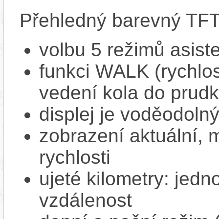
Přehledný barevný TFT 
volbu 5 režimů asist
funkci WALK (rychlost
vedení kola do prud
displej je voděodoln
zobrazení aktuální,
rychlosti
ujeté kilometry: jedno
vzdálenost