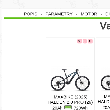
POPIS
PARAMETRY
MOTOR
D
-
-
-
Va
M
L
XL
MA
MAXBIKE (2025)
HALDE
HALDEN 2.0 PRO (29)
20
20Ah
720Wh