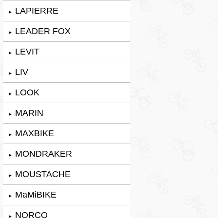
LAPIERRE
►
LEADER FOX
►
LEVIT
►
LIV
►
LOOK
►
MARIN
►
MAXBIKE
►
MONDRAKER
►
MOUSTACHE
►
MaMiBIKE
►
NORCO
►