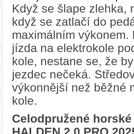
Když se šlape zlehka, 
když se zatlačí do ped
maximálním výkonem. D
jízda na elektrokole p
kole, nestane se, že by
jezdec nečeká. Středov
výkonnější než běžné 
kole.
Celodpružené horské
HALDEN 2.0 PRO 202