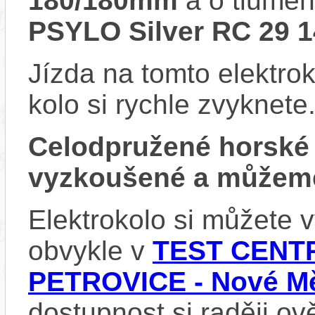
180/180mm
a o tlumen
PSYLO Silver RC 29
Jízda na tomto elektrok
kolo si rychle zvyknete
Celodpružené horské
vyzkoušené a můžeme
Elektrokolo si můžete
obvykle v
TEST CENTR
PETROVICE - Nové Mě
dostupnost si raději ov