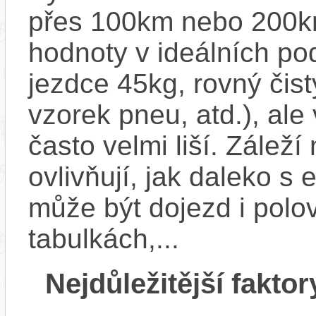
přes 100km nebo 200km
hodnoty v ideálních p
jezdce 45kg, rovný čistý
vzorek pneu, atd.), ale
často velmi liší. Zálež
ovlivňují, jak daleko s
může být dojezd i polo
tabulkách,...
Nejdůležitější faktor