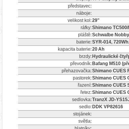
představec:
náboje:
velikost kol:
29"
ráfky:
Shimano TC500/
pláště:
Schwalbe Nobby 
baterie:
SYR-014, 720Wh,
kapacita baterie:
20 Ah
brzdy:
Hydraulické čty
převodník:
Bafang M510 (př
přehazovačka:
Shimano CUES RD
pastorek:
Shimano CUES C
řazení:
Shimano CUES S
řetez:
Shimano CUES 
sedlovka:
TranzX JD-YS15
sedlo:
DDK VP82616
stojánek:
světla:
blatníky: