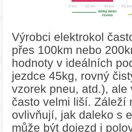
Výrobci elektrokol čas
přes 100km nebo 200km
hodnoty v ideálních p
jezdce 45kg, rovný čistý
vzorek pneu, atd.), ale
často velmi liší. Zálež
ovlivňují, jak daleko s
může být dojezd i polo