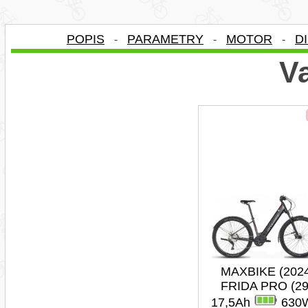
POPIS
PARAMETRY
MOTOR
D
-
-
-
Va
MAXBIKE (202
FRIDA PRO (29
17,5Ah
630