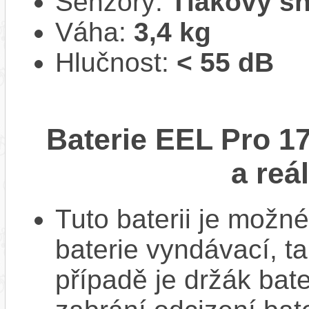
Senzory:
Tlakový s
Váha:
3,4 kg
Hlučnost:
< 55 dB
Baterie EEL Pro 1
a reá
Tuto baterii je možné
baterie vyndávací, t
případě je držák bat