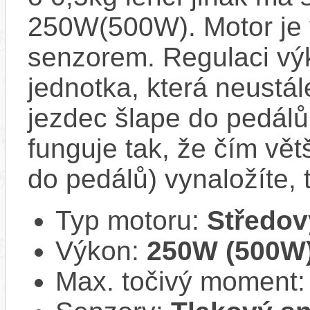
250W(500W). Motor je
senzorem. Regulaci výk
jednotka, která neustál
jezdec šlape do pedál
funguje tak, že čím větš
do pedálů) vynaložíte,
Typ motoru:
Středov
Výkon:
250W (500W
Max. točivý moment