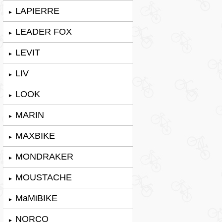
LAPIERRE
►
LEADER FOX
►
LEVIT
►
LIV
►
LOOK
►
MARIN
►
MAXBIKE
►
MONDRAKER
►
MOUSTACHE
►
MaMiBIKE
►
NORCO
►