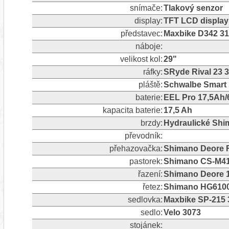
snímače:
Tlakový senzor
display:
TFT LCD display
představec:
Maxbike D342 3
náboje:
velikost kol:
29"
ráfky:
SRyde Rival 23 
pláště:
Schwalbe Smart 
baterie:
EEL Pro 17,5Ah/
kapacita baterie:
17,5 Ah
brzdy:
Hydraulické Sh
převodník:
přehazovačka:
Shimano Deore R
pastorek:
Shimano CS-M41
řazení:
Shimano Deore 
řetez:
Shimano HG610
sedlovka:
Maxbike SP-215
sedlo:
Velo 3073
stojánek: