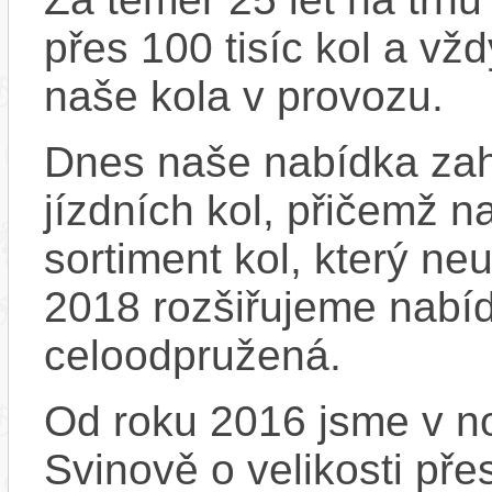
přes 100 tisíc kol a vž
naše kola v provozu.
Dnes naše nabídka zah
jízdních kol, přičemž n
sortiment kol, který ne
2018 rozšiřujeme nabíd
celoodpružená.
Od roku 2016 jsme v no
Svinově o velikosti př