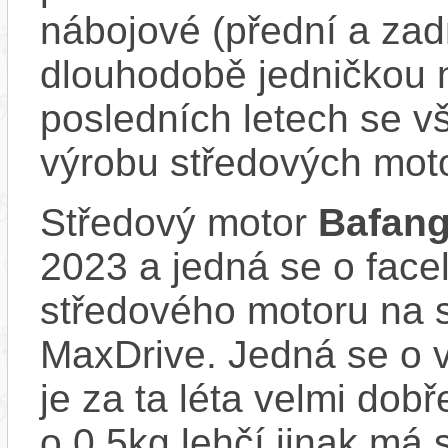
nábojové (přední a zadn
dlouhodobě jedničkou 
posledních letech se v
výrobu středových mot
Středový motor
Bafan
2023 a jedná se o face
středového motoru na
MaxDrive. Jedná se o v
je za ta léta velmi dob
o 0,5kg lehčí jinak má