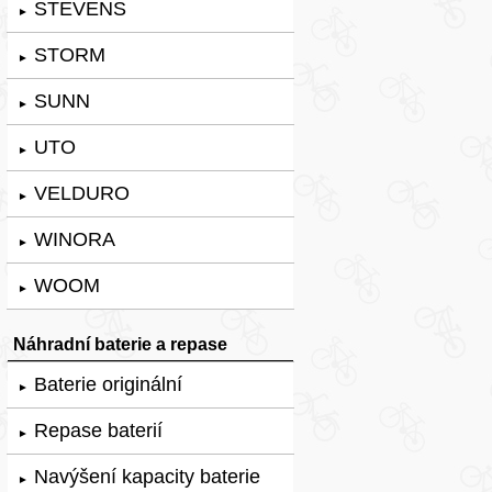
STEVENS
►
STORM
►
SUNN
►
UTO
►
VELDURO
►
WINORA
►
WOOM
►
Náhradní baterie a repase
Baterie originální
►
Repase baterií
►
Navýšení kapacity baterie
►