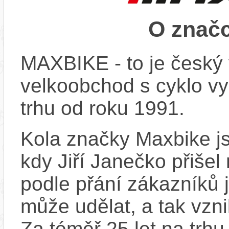
O znač
MAXBIKE - to je český 
velkoobchod s cyklo vy
trhu od roku 1991.
Kola značky Maxbike js
kdy Jiří Janečko přišel
podle přání zákazníků j
může udělat, a tak vzn
Za téměř 25 let na trhu