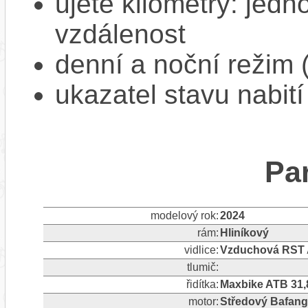
ujeté kilometry: jedno
vzdálenost
denní a noční režim 
ukazatel stavu nabití
Pa
modelový rok:
2024
rám:
Hliníkový
vidlice:
Vzduchová RST A
tlumič:
řidítka:
Maxbike ATB 3
motor:
Středový Bafan