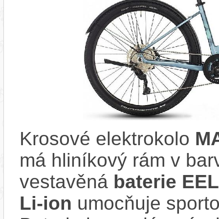
Krosové elektrokolo
MA
má hliníkový rám v b
vestavěná
baterie EE
Li-ion
umocňuje sportov