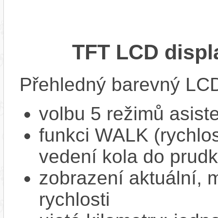
TFT LCD displ
Přehledný barevný LCD 
volbu 5 režimů asist
funkci WALK (rychlost
vedení kola do prud
zobrazení aktuální,
rychlosti