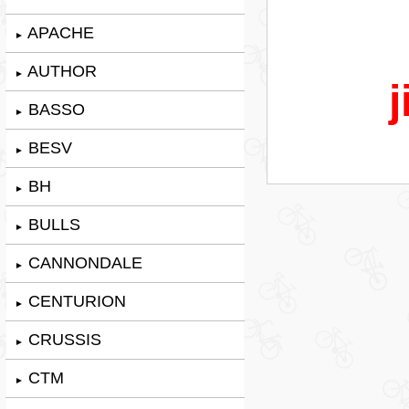
APACHE
►
AUTHOR
►
j
BASSO
►
BESV
►
BH
►
BULLS
►
CANNONDALE
►
CENTURION
►
CRUSSIS
►
CTM
►