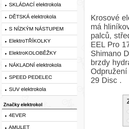
SKLÁDACÍ elektrokola
►
Krosové el
DĚTSKÁ elektrokola
►
má hliník
S NÍZKÝM NÁSTUPEM
►
palců, stř
ElektroTŘÍKOLKY
►
EEL Pro 1
Shimano D
ElektroKOLOBĚŽKY
►
brzdy hyd
NÁKLADNÍ elektrokola
►
Odpružení 
SPEED PEDELEC
29 Disc .
►
SUV elektrokola
►
Značky elektrokol
4EVER
►
AMULET
►