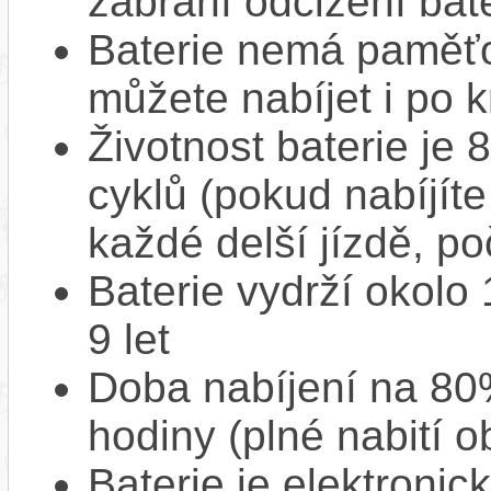
zabrání odcizení bate
Baterie nemá paměťov
můžete nabíjet i po k
Životnost baterie je 
cyklů (pokud nabíjíte
každé delší jízdě, po
Baterie vydrží okolo
9 let
Doba nabíjení na 80%
hodiny (plné nabití o
Baterie je elektronic