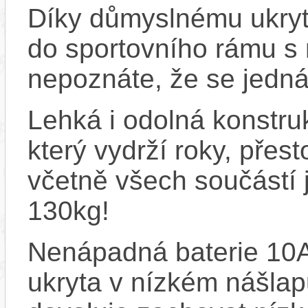
Díky důmyslnému ukrytí
do sportovního rámu s
nepoznáte, že se jedná
Lehká i odolná konstru
který vydrží roky, přes
včetně všech součástí j
130kg!
Nenápadná baterie 10
ukryta v nízkém nášla