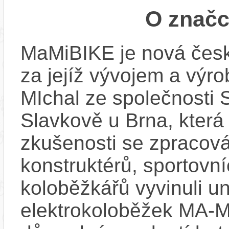
O znač
MaMiBIKE je nová česk
za jejíž vývojem a výrob
MIchal ze společnosti
Slavkově u Brna, která 
zkušenosti se zpracov
konstruktérů, sportovn
koloběžkářů vyvinuli u
elektrokoloběžek MA-MI