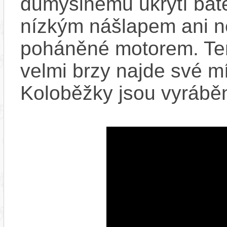
důmyslnému ukrytí bate
nízkým nášlapem ani ne
poháněné motorem. Ten
velmi brzy najde své m
Koloběžky jsou vyráběn