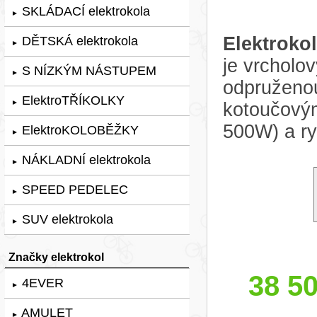
SKLÁDACÍ elektrokola
►
Elektrok
DĚTSKÁ elektrokola
►
je vrcholo
S NÍZKÝM NÁSTUPEM
►
odpruženou
ElektroTŘÍKOLKY
►
kotoučový
500W) a ry
ElektroKOLOBĚŽKY
►
NÁKLADNÍ elektrokola
►
SPEED PEDELEC
►
SUV elektrokola
►
Značky elektrokol
38 50
4EVER
►
AMULET
►