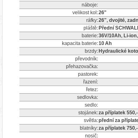
náboje:
velikost kol:
26"
ráfky:
26”, dvojité, zad
pláště:
Přední SCHWALB
baterie:
36V/10Ah, Li-ion
kapacita baterie:
10 Ah
brzdy:
Hydraulické kot
převodník:
přehazovačka:
pastorek:
řazení:
řetez:
sedlovka:
sedlo:
stojánek:
za příplatek 550,-
světla:
přední za příplat
blatníky:
za příplatek 750,-
nosič: