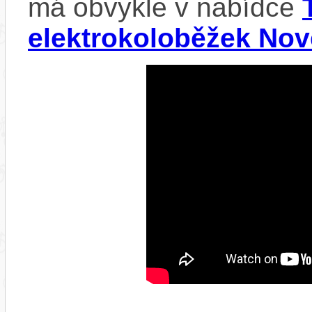
má obvykle v nabídce
elektrokoloběžek No