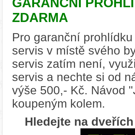
GARANČNÍ PROHLÍ
ZDARMA
Pro garanční prohlídku
servis v místě svého b
servis zatím není, využi
servis a nechte si od n
výše 500,- Kč. Návod "J
koupeným kolem.
Hledejte na dveříc