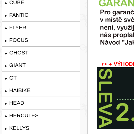
CUBE
►
FANTIC
►
FLYER
►
FOCUS
►
GHOST
►
VÝHODNÁ
GIANT
►
GT
►
HAIBIKE
►
HEAD
►
HERCULES
►
KELLYS
►