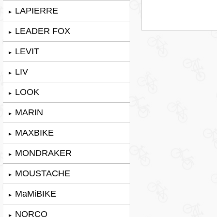
LAPIERRE
►
LEADER FOX
►
LEVIT
►
LIV
►
LOOK
►
MARIN
►
MAXBIKE
►
MONDRAKER
►
MOUSTACHE
►
MaMiBIKE
►
NORCO
►