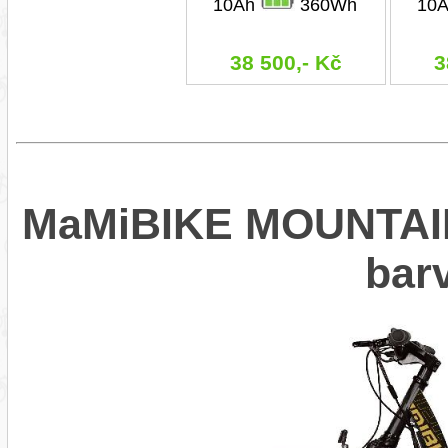
10Ah
360Wh
10
38 500,- Kč
3
MaMiBIKE MOUNTAIN
bar