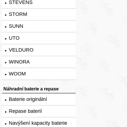
STEVENS
►
STORM
►
SUNN
►
UTO
►
VELDURO
►
WINORA
►
WOOM
►
Náhradní baterie a repase
Baterie originální
►
Repase baterií
►
Navýšení kapacity baterie
►