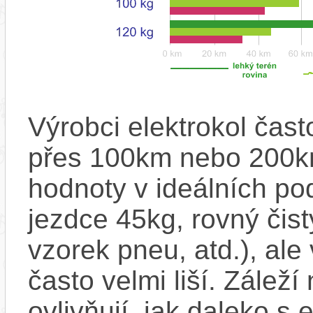
Výrobci elektrokol čas
přes 100km nebo 200km
hodnoty v ideálních p
jezdce 45kg, rovný čistý
vzorek pneu, atd.), ale
často velmi liší. Zálež
ovlivňují, jak daleko s