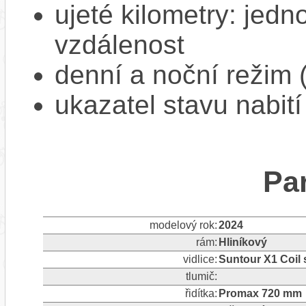
ujeté kilometry: jedno
vzdálenost
denní a noční režim 
ukazatel stavu nabití
Pa
modelový rok:
2024
rám:
Hliníkový
vidlice:
Suntour X1 Coil 
tlumič:
řidítka:
Promax 720 mm