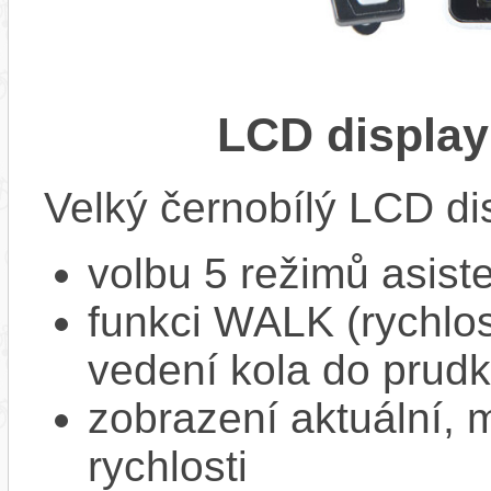
LCD displa
Velký černobílý LCD di
volbu 5 režimů asist
funkci WALK (rychlost
vedení kola do prud
zobrazení aktuální,
rychlosti