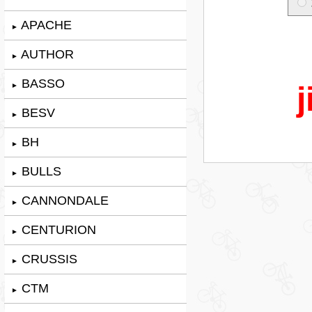
APACHE
►
AUTHOR
►
BASSO
j
►
BESV
►
BH
►
BULLS
►
CANNONDALE
►
CENTURION
►
CRUSSIS
►
CTM
►