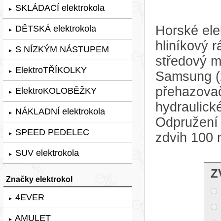
SKLÁDACÍ elektrokola
►
Horské ele
DĚTSKÁ elektrokola
►
hliníkový 
S NÍZKÝM NÁSTUPEM
►
středový 
ElektroTŘÍKOLKY
►
Samsung (
přehazovač
ElektroKOLOBĚŽKY
►
hydraulic
NÁKLADNÍ elektrokola
►
Odpružení z
SPEED PEDELEC
zdvih 100 
►
SUV elektrokola
►
Z
Značky elektrokol
4EVER
►
AMULET
►