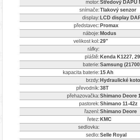
motor:
Středový DAPU
snímače:
Tlakový senzor
display:
LCD display D
představec:
Promax
náboje:
Modus
velikost kol:
29"
ráfky:
pláště:
Kenda K1227, 29
baterie:
Samsung (21700)
kapacita baterie:
15 Ah
brzdy:
Hydraulické kot
převodník:
38T
přehazovačka:
Shimano Deore 1
pastorek:
Shimano 11-42z
řazení:
Shimano Deore
řetez:
KMC
sedlovka:
sedlo:
Selle Royal