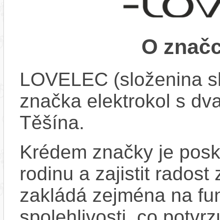
O znač
LOVELEC (složenina slo
značka elektrokol s dva
Těšína.
Krédem značky je posky
rodinu a zajistit rados
zakládá zejména na fun
spolehlivosti, co potvr