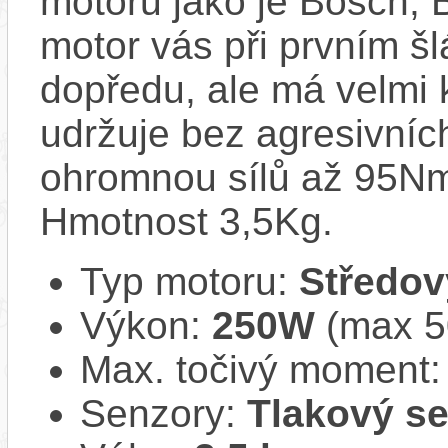
motorů jako je Bosch,
motor vás při prvním šl
dopředu, ale má velmi k
udržuje bez agresivníc
ohromnou sílů až 95Nm,
Hmotnost 3,5Kg.
Typ motoru:
Středov
Výkon:
250W
(max 
Max. točivý moment
Senzory:
Tlakový s