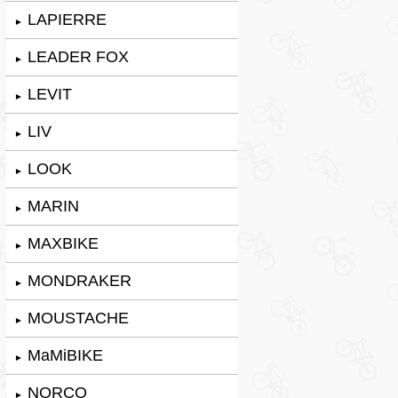
LAPIERRE
►
LEADER FOX
►
LEVIT
►
LIV
►
LOOK
►
MARIN
►
MAXBIKE
►
MONDRAKER
►
MOUSTACHE
►
MaMiBIKE
►
NORCO
►