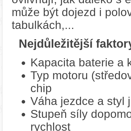
může být dojezd i polo
tabulkách,...
Nejdůležitější faktor
Kapacita baterie a 
Typ motoru (středov
chip
Váha jezdce a styl j
Stupeň síly dopomo
rychlost