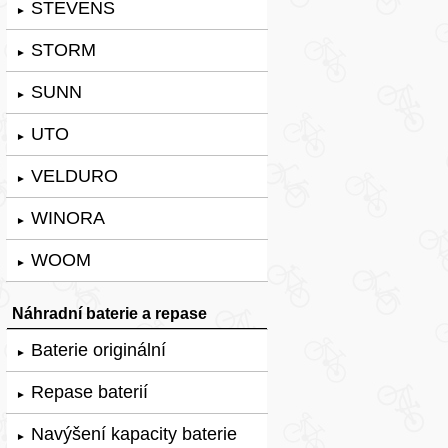
STEVENS
►
STORM
►
SUNN
►
UTO
►
VELDURO
►
WINORA
►
WOOM
►
Náhradní baterie a repase
Baterie originální
►
Repase baterií
►
Navýšení kapacity baterie
►