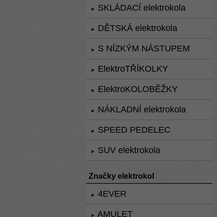
SKLÁDACÍ elektrokola
►
DĚTSKÁ elektrokola
►
S NÍZKÝM NÁSTUPEM
►
ElektroTŘÍKOLKY
►
ElektroKOLOBĚŽKY
►
NÁKLADNÍ elektrokola
►
SPEED PEDELEC
►
SUV elektrokola
►
Značky elektrokol
4EVER
►
AMULET
►