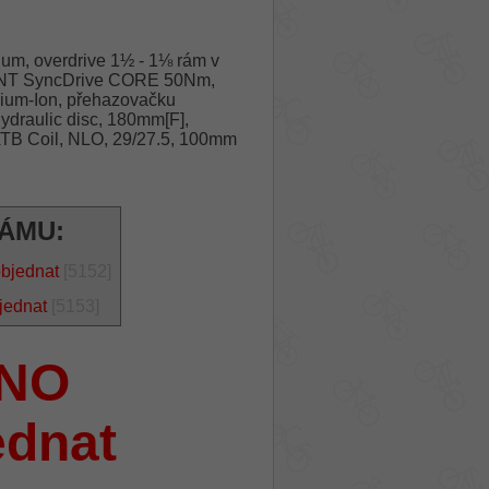
um, overdrive 1½ - 1⅛ rám v
IANT SyncDrive CORE 50Nm,
ium-Ion, přehazovačku
ydraulic disc, 180mm[F],
ATB Coil, NLO, 29/27.5, 100mm
RÁMU:
objednat
[5152]
jednat
[5153]
NO
ednat