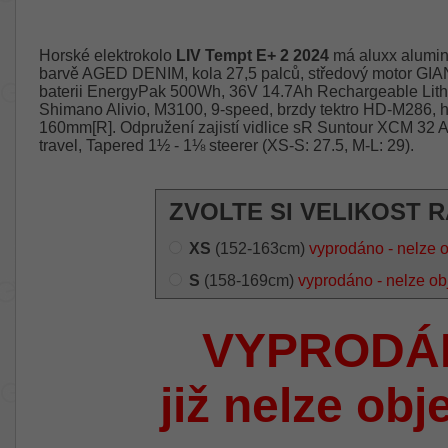
Horské elektrokolo
LIV Tempt E+ 2 2024
má aluxx alumin
barvě AGED DENIM, kola 27,5 palců, středový motor G
baterii EnergyPak 500Wh, 36V 14.7Ah Rechargeable Lith
Shimano Alivio, M3100, 9-speed, brzdy tektro HD-M286, h
160mm[R]. Odpružení zajistí vidlice sR Suntour XCM 32 
travel, Tapered 1½ - 1⅛ steerer (XS-S: 27.5, M-L: 29).
ZVOLTE SI VELIKOST 
XS
(152-163cm)
vyprodáno - nelze 
S
(158-169cm)
vyprodáno - nelze ob
VYPRODÁ
již nelze obj