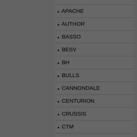
APACHE
►
AUTHOR
►
BASSO
►
BESV
►
BH
►
BULLS
►
CANNONDALE
►
CENTURION
►
CRUSSIS
►
CTM
►