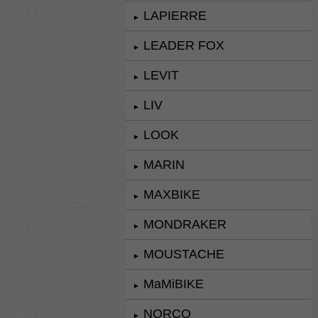
LAPIERRE
►
LEADER FOX
►
LEVIT
►
LIV
►
LOOK
►
MARIN
►
MAXBIKE
►
MONDRAKER
►
MOUSTACHE
►
MaMiBIKE
►
NORCO
►