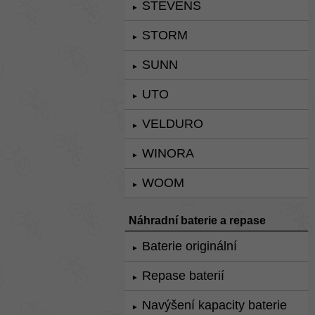
STEVENS
►
STORM
►
SUNN
►
UTO
►
VELDURO
►
WINORA
►
WOOM
►
Náhradní baterie a repase
Baterie originální
►
Repase baterií
►
Navýšení kapacity baterie
►