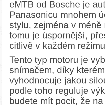
eMTB od Bosche je aut
Panasonicu mnohem účin
stylu, zejména v méně
tomu je úspornější, pře
citlivě v každém režimu
Tento typ motoru je vy
snímačem, díky kterému
vyhodnocuje jakou silo
podle toho reguluje vý
budete mít pocit, že na 