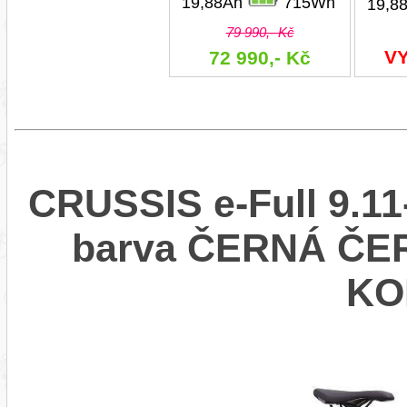
19,88Ah
715Wh
19,8
79 990,- Kč
V
72 990,- Kč
CRUSSIS e-Full 9.11
barva ČERNÁ ČE
KO