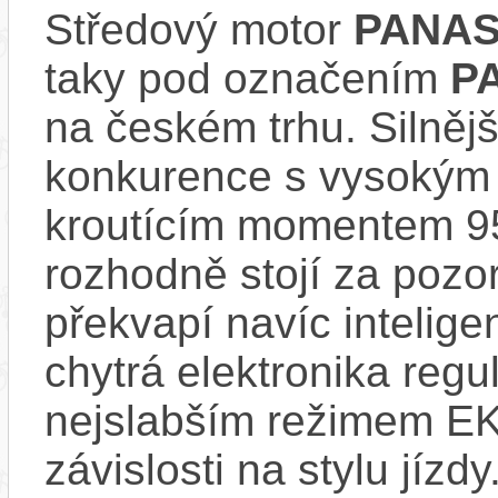
Středový motor
PANAS
taky pod označením
P
na českém trhu. Silnějš
konkurence s vysokým
kroutícím momentem 9
rozhodně stojí za pozo
překvapí navíc inteli
chytrá elektronika regu
nejslabším režimem EK
závislosti na stylu jíz