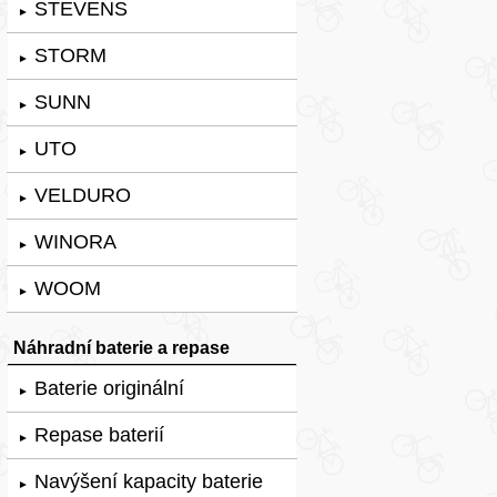
STEVENS
►
STORM
►
SUNN
►
UTO
►
VELDURO
►
WINORA
►
WOOM
►
Náhradní baterie a repase
Baterie originální
►
Repase baterií
►
Navýšení kapacity baterie
►