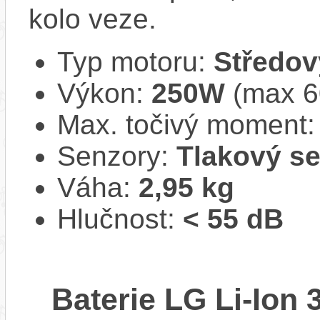
kolo veze.
Typ motoru:
Středov
Výkon:
250W
(max 
Max. točivý moment
Senzory:
Tlakový s
Váha:
2,95 kg
Hlučnost:
< 55 dB
Baterie LG Li-Ion 