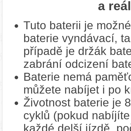
a reá
Tuto baterii je možné
baterie vyndávací, t
případě je držák bat
zabrání odcizení bate
Baterie nemá paměťov
můžete nabíjet i po k
Životnost baterie je 
cyklů (pokud nabíjíte
každé delší jízdě, po