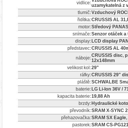
Vzduchová ROCKS
vidlice:
uzamykatelná z v
tlumič:
Vzduchový ROC
řidítka:
CRUSSIS AL 31,
motor:
Středový PANAS
snímače:
Senzor otáček a 
display:
LCD display PA
představec:
CRUSSIS AL 40m
CRUSSIS disc, p
náboje:
12x148mm
velikost kol:
29"
ráfky:
CRUSSIS 29" dis
pláště:
SCHWALBE Smart
baterie:
LG Li-Ion 36V / 7
kapacita baterie:
19,88 Ah
brzdy:
Hydraulické ko
převodník:
SRAM X-SYNC 2 
přehazovačka:
SRAM SX Eagle, 1
pastorek:
SRAM CS-PG1210