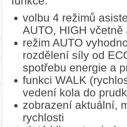
funkce:
volbu 4 režimů asi
AUTO, HIGH včetně 
režim AUTO vyhodnocu
rozdělení síly od EC
spotřebu energie a p
funkci WALK (rychlost
vedení kola do prud
zobrazení aktuální,
rychlosti