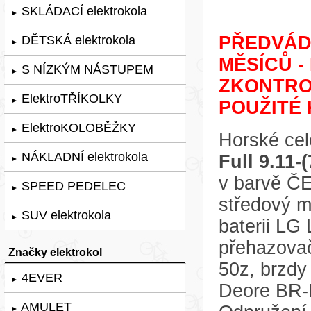
SKLÁDACÍ elektrokola
►
PŘEDVÁDĚ
DĚTSKÁ elektrokola
►
MĚSÍCŮ -
S NÍZKÝM NÁSTUPEM
►
ZKONTRO
ElektroTŘÍKOLKY
►
POUŽITÉ 
ElektroKOLOBĚŽKY
►
Horské cel
NÁKLADNÍ elektrokola
Full 9.11-
►
v barvě Č
SPEED PEDELEC
►
středový 
SUV elektrokola
►
baterii LG
přehazovač
Značky elektrokol
50z, brzd
4EVER
►
Deore BR-
AMULET
►