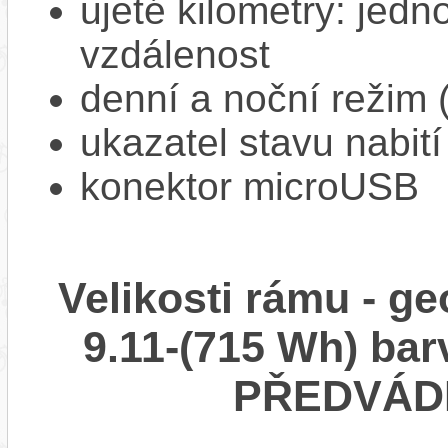
ujeté kilometry: jedno
vzdálenost
denní a noční režim 
ukazatel stavu nabití
konektor microUSB
Velikosti rámu - g
9.11-(715 Wh) b
PŘEDVÁDĚ