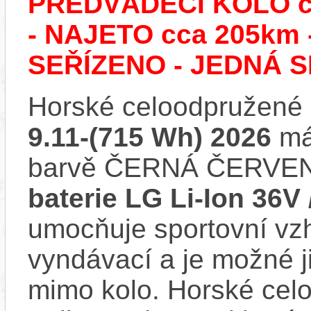
PŘEDVÁDĚCÍ KOLO č.
- NAJETO cca 205k
SEŘÍZENO - JEDNÁ S
Horské celoodpružené 
9.11-(715 Wh) 2026
má 
barvě ČERNÁ ČERVENÁ
baterie LG Li-Ion 36V
umocňuje sportovní vzhl
vyndávací a je možné ji 
mimo kolo. Horské celo