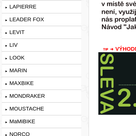
LAPIERRE
►
LEADER FOX
►
LEVIT
►
LIV
►
VÝHODNÁ
LOOK
►
MARIN
►
MAXBIKE
►
MONDRAKER
►
MOUSTACHE
►
MaMiBIKE
►
NORCO
►