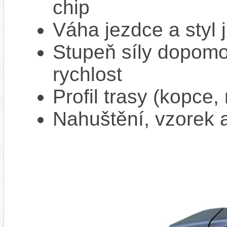
chip
Váha jezdce a styl j
Stupeň síly dopomo
rychlost
Profil trasy (kopce,
Nahuštění, vzorek a