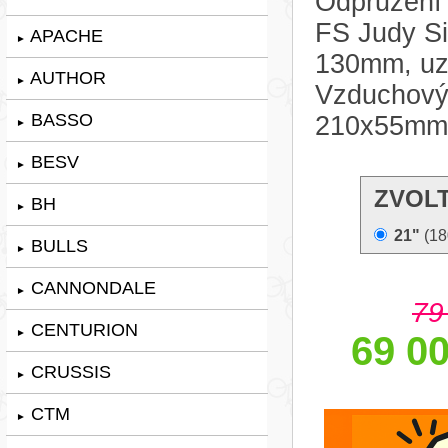
Odpružení
FS Judy Si
APACHE
►
130mm, uza
AUTHOR
►
Vzduchov
BASSO
210x55mm
►
BESV
►
ZVOLT
BH
►
21"
(18
BULLS
►
CANNONDALE
►
79
CENTURION
►
69 00
CRUSSIS
►
CTM
►