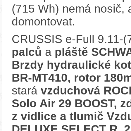
(715 Wh) nemá nosič, 
domontovat.
CRUSSIS e-Full 9.11-
palců
a
pláště SCHWA
Brzdy hydraulické k
BR-MT410, rotor 180
stará
vzduchová ROCK
Solo Air 29 BOOST, 
z vidlice a tlumič 
DELUXE SELECT R, 