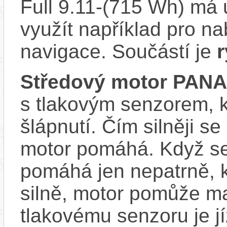
Full 9.11-(715 Wh) má 
využít například pro na
navigace. Součástí je
r
Středový motor PAN
s tlakovým senzorem, k
šlápnutí. Čím silněji se
motor pomáhá. Když se
pomáhá jen nepatrně, k
silně, motor pomůže m
tlakovému senzoru je j