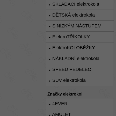
SKLÁDACÍ elektrokola
►
DĚTSKÁ elektrokola
►
S NÍZKÝM NÁSTUPEM
►
ElektroTŘÍKOLKY
►
ElektroKOLOBĚŽKY
►
NÁKLADNÍ elektrokola
►
SPEED PEDELEC
►
SUV elektrokola
►
Značky elektrokol
4EVER
►
AMULET
►