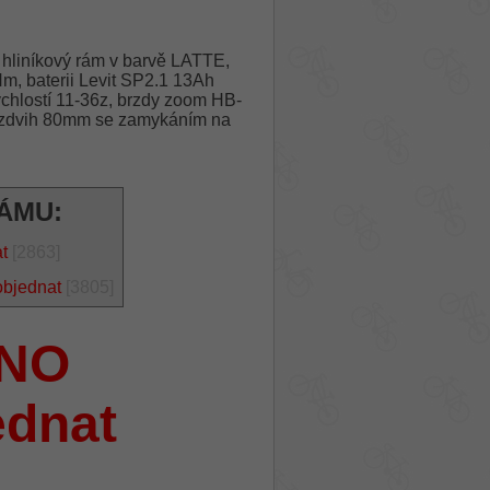
hliníkový rám v barvě LATTE,
m, baterii Levit SP2.1 13Ah
chlostí 11-36z, brzdy zoom HB-
L zdvih 80mm se zamykáním na
RÁMU:
t
[2863]
objednat
[3805]
NO
ednat