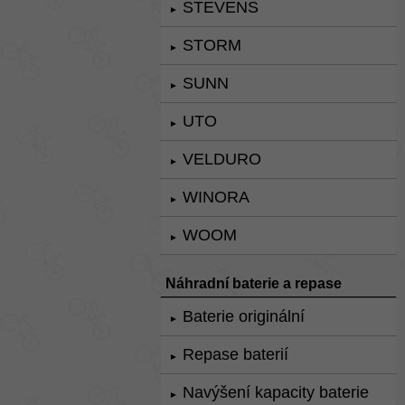
STEVENS
►
STORM
►
SUNN
►
UTO
►
VELDURO
►
WINORA
►
WOOM
►
Náhradní baterie a repase
Baterie originální
►
Repase baterií
►
Navýšení kapacity baterie
►