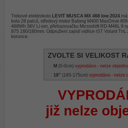
Trekové elektrokolo
LEVIT MUSCA MX 468 low 2024
má 
kola 28 palců, středový motor Bafang M400 MaxDrive 80N
468Wh 36V Li-ion, přehazovačku Microshift RD-M46L 9 ry
875 180/180mm. Odpružení zajistí vidlice rST Volant Tn
korunce.
ZVOLTE SI VELIKOST 
M
(0-0cm)
vyprodáno - nelze objedna
18"
(165-175cm)
vyprodáno - nelze 
VYPRODÁ
již nelze obj