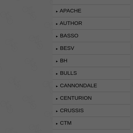
APACHE
►
AUTHOR
►
BASSO
►
BESV
►
BH
►
BULLS
►
CANNONDALE
►
CENTURION
►
CRUSSIS
►
CTM
►