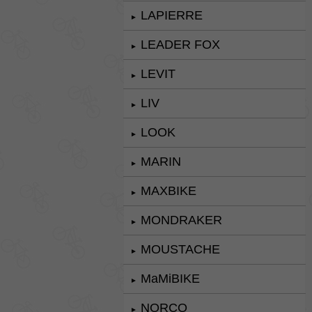
LAPIERRE
►
LEADER FOX
►
LEVIT
►
LIV
►
LOOK
►
MARIN
►
MAXBIKE
►
MONDRAKER
►
MOUSTACHE
►
MaMiBIKE
►
NORCO
►