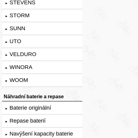
STEVENS
►
STORM
►
SUNN
►
UTO
►
VELDURO
►
WINORA
►
WOOM
►
Náhradní baterie a repase
Baterie originální
►
Repase baterií
►
Navýšení kapacity baterie
►