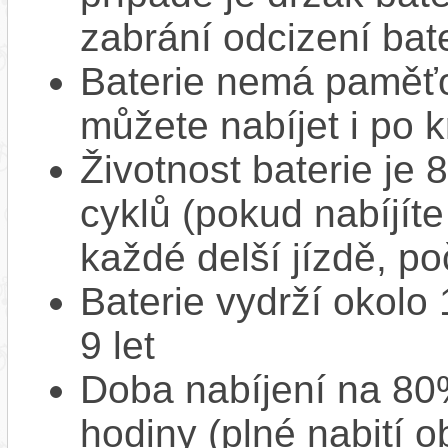
zabrání odcizení bate
Baterie nemá paměťov
můžete nabíjet i po k
Životnost baterie je 
cyklů (pokud nabíjíte
každé delší jízdě, po
Baterie vydrží okolo
9 let
Doba nabíjení na 80%
hodiny (plné nabití o