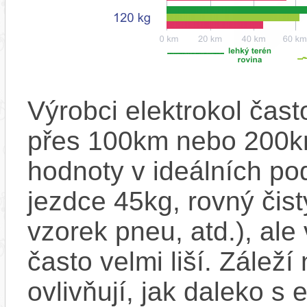
Výrobci elektrokol čas
přes 100km nebo 200km
hodnoty v ideálních p
jezdce 45kg, rovný čistý
vzorek pneu, atd.), ale
často velmi liší. Zálež
ovlivňují, jak daleko s