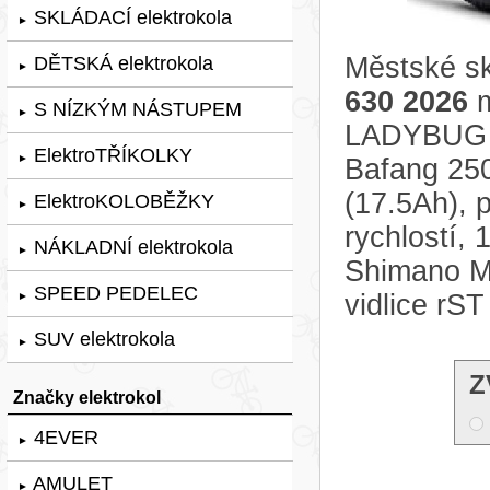
SKLÁDACÍ elektrokola
►
Městské sk
DĚTSKÁ elektrokola
►
630 2026
m
S NÍZKÝM NÁSTUPEM
►
LADYBUG Č
ElektroTŘÍKOLKY
►
Bafang 25
(17.5Ah),
ElektroKOLOBĚŽKY
►
rychlostí,
NÁKLADNÍ elektrokola
►
Shimano MT
SPEED PEDELEC
vidlice rS
►
SUV elektrokola
►
Z
Značky elektrokol
4EVER
►
AMULET
►