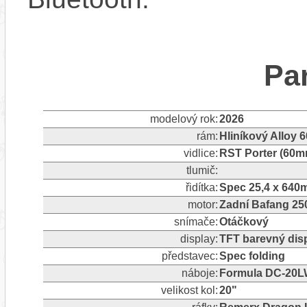
Pa
modelový rok:
2026
rám:
Hliníkový Alloy 
vidlice:
RST Porter (60m
tlumič:
řidítka:
Spec 25,4 x 64
motor:
Zadní Bafang 2
snímače:
Otáčkový
display:
TFT barevný dis
představec:
Spec folding
náboje:
Formula DC-20LW
velikost kol:
20"