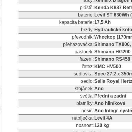
ráfky:
Remerx Dragon L
pláště:
Kenda K887 Refle
baterie:
Levit ST 630Wh 
kapacita baterie:
17,5 Ah
brzdy:
Hydraulické kot
převodník:
Wheeltop (170mm,
přehazovačka:
Shimano TX800, 8
pastorek:
Shimano HG200 (1
řazení:
Shimano RS458
řetez:
KMC HV500
sedlovka:
Spec 27,2 x 35
sedlo:
Selle Royal Hert
stojánek:
Ano
světla:
Přední a zadní
blatníky:
Ano hliníkové
nosič:
Ano Integr. syst
nabíječka:
Levit 4A
nosnost:
120 kg