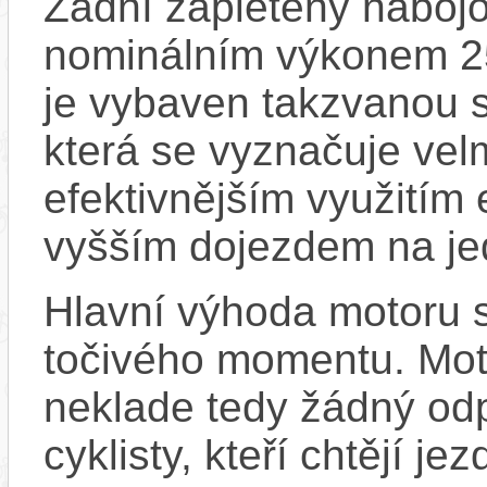
Zadní zapletený náboj
nominálním výkonem 
je vybaven takzvanou s
která se vyznačuje vel
efektivnějším využitím
vyšším dojezdem na jed
Hlavní výhoda motoru 
točivého momentu. Mot
neklade tedy žádný odp
cyklisty, kteří chtějí je