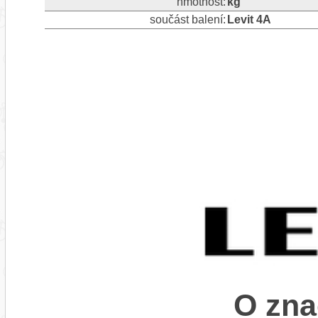
hmotnost:
kg
součást balení:
Levit 4A
O zna