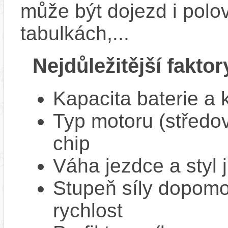
může být dojezd i polo
tabulkách,...
Nejdůležitější faktor
Kapacita baterie a 
Typ motoru (středov
chip
Váha jezdce a styl j
Stupeň síly dopomo
rychlost