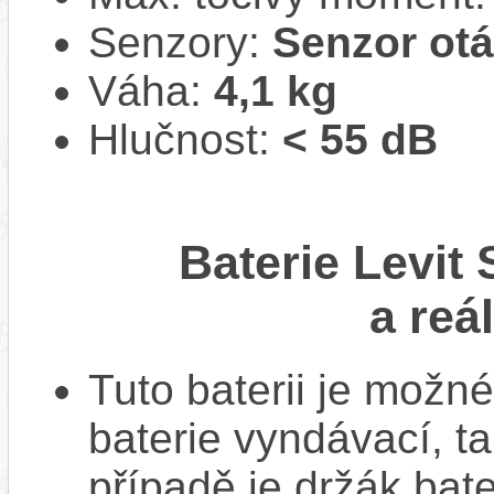
Senzory:
Senzor ot
Váha:
4,1 kg
Hlučnost:
< 55 dB
Baterie Levit
a reá
Tuto baterii je možné
baterie vyndávací, t
případě je držák bat