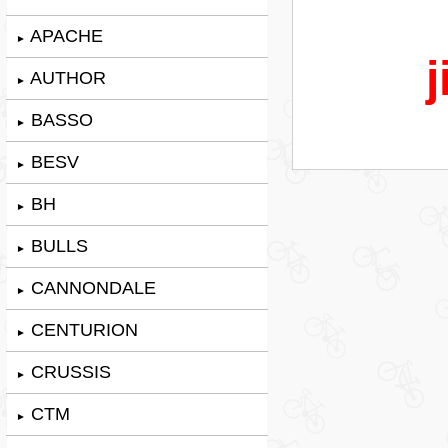
APACHE
►
j
AUTHOR
►
BASSO
►
BESV
►
BH
►
BULLS
►
CANNONDALE
►
CENTURION
►
CRUSSIS
►
CTM
►