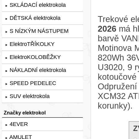
SKLÁDACÍ elektrokola
►
Trekové el
DĚTSKÁ elektrokola
►
2026
má hl
S NÍZKÝM NÁSTUPEM
►
barvě VANI
ElektroTŘÍKOLKY
►
Motinova 
820Wh 36V
ElektroKOLOBĚŽKY
►
U3020, 9 ry
NÁKLADNÍ elektrokola
►
kotoučové
SPEED PEDELEC
Odpružení 
►
XCM32 ATB
SUV elektrokola
►
korunky).
Značky elektrokol
4EVER
►
Z
AMULET
►