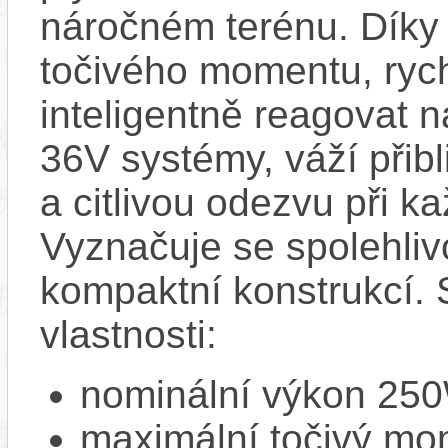
náročném terénu. Dík
točivého momentu, ryc
inteligentně reagovat n
36V systémy, váží přibl
a citlivou odezvu při 
Vyznačuje se spolehliv
kompaktní konstrukcí. 
vlastnosti:
nominální výkon 25
maximální točivý m