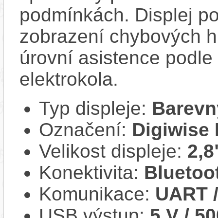
podmínkách. Displej po
zobrazení chybových h
úrovní asistence podle
elektrokola.
Typ displeje:
Barevn
Označení:
Digiwise
Velikost displeje:
2,8
Konektivita:
Bluetoo
Komunikace:
UART 
USB výstup:
5 V / 5