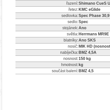
řazení:
Shimano CueS U
řetez:
KMC eGlide
sedlovka:
Spec Phase 30,
sedlo:
Spec
stojánek:
Ano
světla:
Herrmans MR9E /
blatníky:
Ano SKS
nosič:
MIK HD (nosnost
nabíječka:
BMZ 4,5A
nosnost:
150 kg
hmotnost:
kg
součást balení:
BMZ 4,5