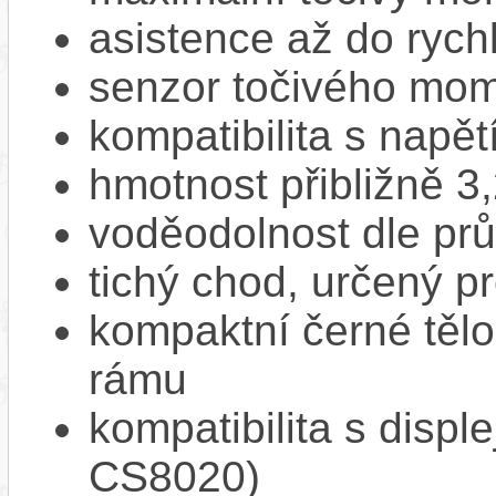
asistence až do rych
senzor točivého mom
kompatibilita s napě
hmotnost přibližně 3
voděodolnost dle pr
tichý chod, určený p
kompaktní černé tělo
rámu
kompatibilita s displ
CS8020)