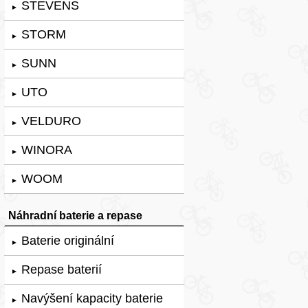
STEVENS
►
STORM
►
SUNN
►
UTO
►
VELDURO
►
WINORA
►
WOOM
►
Náhradní baterie a repase
Baterie originální
►
Repase baterií
►
Navýšení kapacity baterie
►