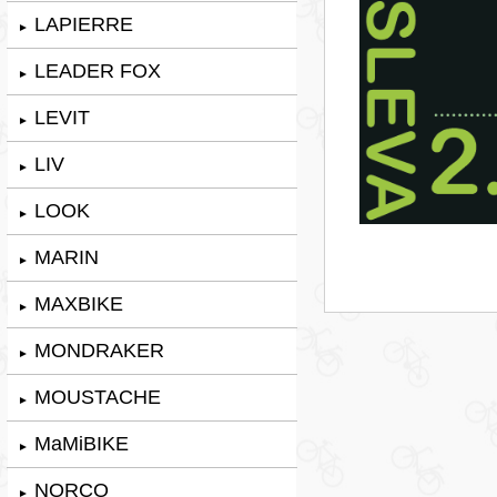
LAPIERRE
►
LEADER FOX
►
LEVIT
►
LIV
►
LOOK
►
MARIN
►
MAXBIKE
►
MONDRAKER
►
MOUSTACHE
►
MaMiBIKE
►
NORCO
►