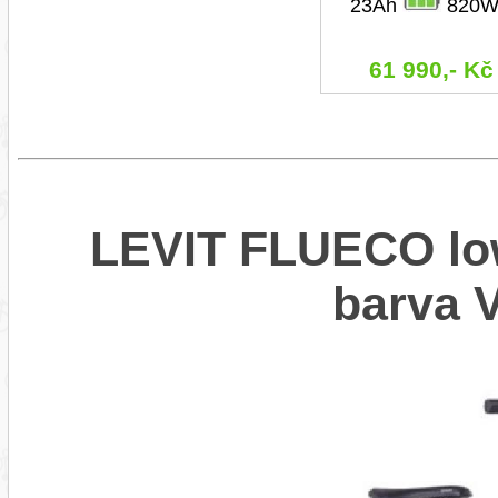
23Ah
820W
61 990,- Kč
LEVIT FLUECO low
barva 