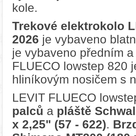
kole.
Trekové elektrokolo 
2026
je vybaveno blatní
je vybaveno předním a
FLUECO lowstep 820 j
hliníkovým nosičem s n
LEVIT FLUECO lowste
palců
a
pláště Schwa
x 2,25" (57 - 622)
.
Brz