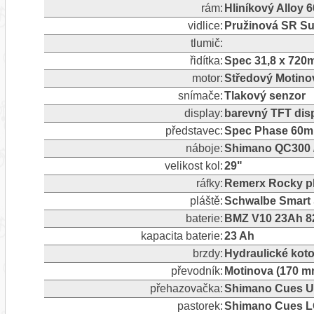
rám:
Hliníkový Alloy 
vidlice:
Pružinová SR Su
tlumič:
řidítka:
Spec 31,8 x 720
motor:
Středový Motino
snímače:
Tlakový senzor
display:
barevný TFT dis
představec:
Spec Phase 60m
náboje:
Shimano QC300 
velikost kol:
29"
ráfky:
Remerx Rocky pl
pláště:
Schwalbe Smart S
baterie:
BMZ V10 23Ah 82
kapacita baterie:
23 Ah
brzdy:
Hydraulické kot
převodník:
Motinova (170 mm
přehazovačka:
Shimano Cues U30
pastorek:
Shimano Cues LG