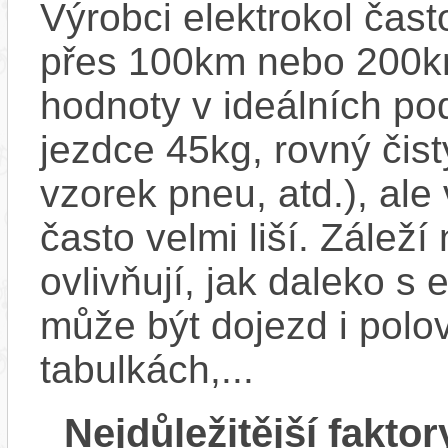
Výrobci elektrokol čas
přes 100km nebo 200km
hodnoty v ideálních p
jezdce 45kg, rovný čistý
vzorek pneu, atd.), ale
často velmi liší. Zálež
ovlivňují, jak daleko s
může být dojezd i polo
tabulkách,...
Nejdůležitější faktor