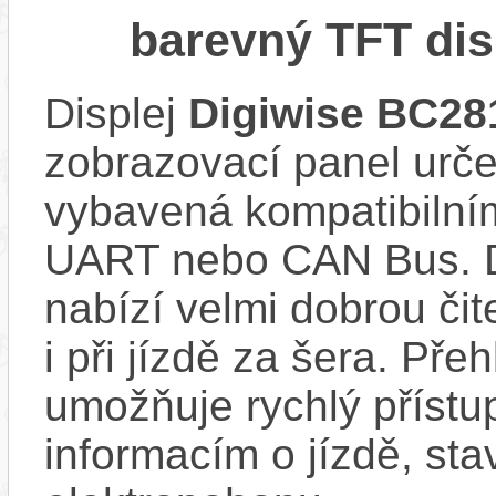
barevný TFT dis
Displej
Digiwise BC28
zobrazovací panel urče
vybavená kompatibilní
UART nebo CAN Bus. D
nabízí velmi dobrou či
i při jízdě za šera. Pře
umožňuje rychlý přístu
informacím o jízdě, sta