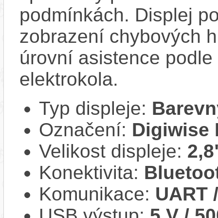
podmínkách. Displej po
zobrazení chybových h
úrovní asistence podle
elektrokola.
Typ displeje:
Barevn
Označení:
Digiwise
Velikost displeje:
2,8
Konektivita:
Bluetoo
Komunikace:
UART 
USB výstup:
5 V / 5