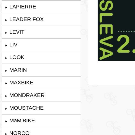
LAPIERRE
►
LEADER FOX
►
LEVIT
►
LIV
►
LOOK
►
MARIN
►
MAXBIKE
►
MONDRAKER
►
MOUSTACHE
►
MaMiBIKE
►
NORCO
►