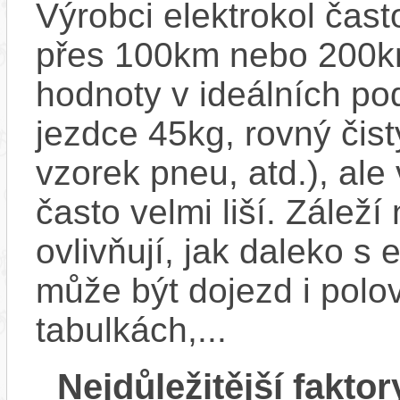
Výrobci elektrokol čas
přes 100km nebo 200km
hodnoty v ideálních p
jezdce 45kg, rovný čistý
vzorek pneu, atd.), ale
často velmi liší. Zálež
ovlivňují, jak daleko s
může být dojezd i polo
tabulkách,...
Nejdůležitější faktor