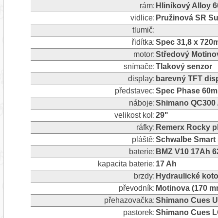
rám:
Hliníkový Alloy 
vidlice:
Pružinová SR Su
tlumič:
řidítka:
Spec 31,8 x 720
motor:
Středový Motino
snímače:
Tlakový senzor
display:
barevný TFT dis
představec:
Spec Phase 60m
náboje:
Shimano QC300 
velikost kol:
29"
ráfky:
Remerx Rocky pl
pláště:
Schwalbe Smart S
baterie:
BMZ V10 17Ah 62
kapacita baterie:
17 Ah
brzdy:
Hydraulické kot
převodník:
Motinova (170 mm
přehazovačka:
Shimano Cues U30
pastorek:
Shimano Cues LG