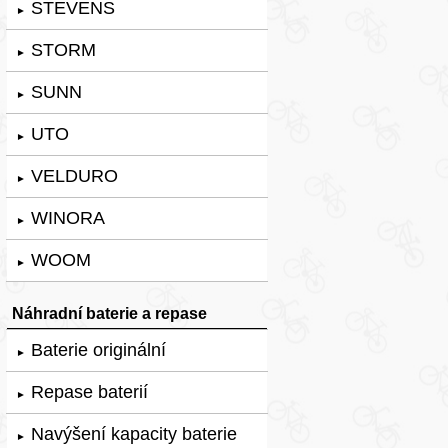
STEVENS
►
STORM
►
SUNN
►
UTO
►
VELDURO
►
WINORA
►
WOOM
►
Náhradní baterie a repase
Baterie originální
►
Repase baterií
►
Navýšení kapacity baterie
►