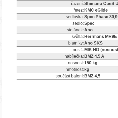
řazení:
Shimano CueS U
řetez:
KMC eGlide
sedlovka:
Spec Phase 30,
sedlo:
Spec
stojánek:
Ano
světla:
Herrmans MR9E /
blatníky:
Ano SKS
nosič:
MIK HD (nosnost
nabíječka:
BMZ 4,5 A
nosnost:
150 kg
hmotnost:
kg
součást balení:
BMZ 4,5