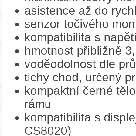
asistence až do rych
senzor točivého mom
kompatibilita s napě
hmotnost přibližně 3
voděodolnost dle pr
tichý chod, určený p
kompaktní černé tělo
rámu
kompatibilita s displ
CS8020)