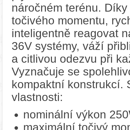
náročném terénu. Dík
točivého momentu, ryc
inteligentně reagovat n
36V systémy, váží přibl
a citlivou odezvu při 
Vyznačuje se spolehliv
kompaktní konstrukcí. 
vlastnosti:
nominální výkon 25
maximální točivý m