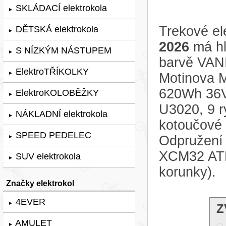
SKLÁDACÍ elektrokola
►
Trekové el
DĚTSKÁ elektrokola
►
2026
má hl
S NÍZKÝM NÁSTUPEM
►
barvě VANI
ElektroTŘÍKOLKY
►
Motinova 
620Wh 36V
ElektroKOLOBĚŽKY
►
U3020, 9 ry
NÁKLADNÍ elektrokola
►
kotoučové
SPEED PEDELEC
Odpružení 
►
XCM32 ATB
SUV elektrokola
►
korunky).
Značky elektrokol
4EVER
►
Z
AMULET
►