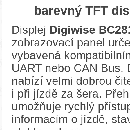
barevný TFT dis
Displej
Digiwise BC28
zobrazovací panel urče
vybavená kompatibilní
UART nebo CAN Bus. D
nabízí velmi dobrou či
i při jízdě za šera. Pře
umožňuje rychlý přístu
informacím o jízdě, sta