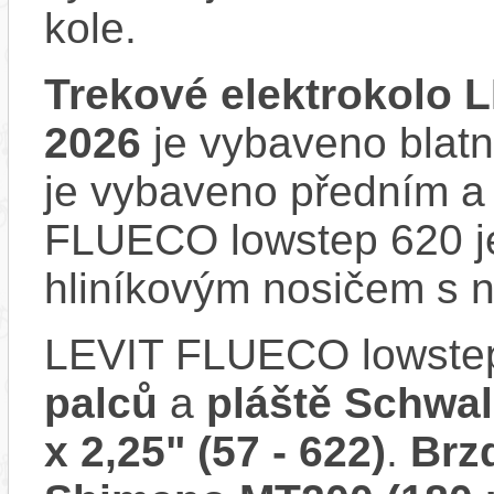
kole.
Trekové elektrokolo 
2026
je vybaveno blatní
je vybaveno předním a
FLUECO lowstep 620 j
hliníkovým nosičem s n
LEVIT FLUECO lowste
palců
a
pláště Schwa
x 2,25" (57 - 622)
.
Brz