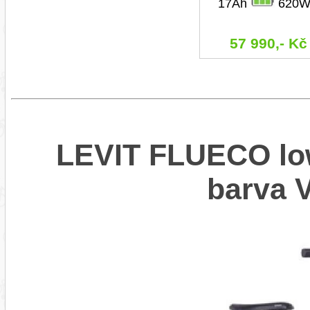
17Ah
620W
57 990,- Kč
LEVIT FLUECO low
barva 