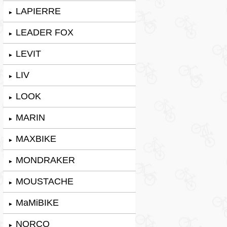
LAPIERRE
►
LEADER FOX
►
LEVIT
►
LIV
►
LOOK
►
MARIN
►
MAXBIKE
►
MONDRAKER
►
MOUSTACHE
►
MaMiBIKE
►
NORCO
►