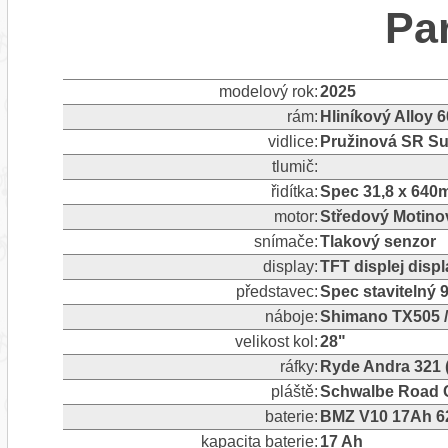
Pa
modelový rok:
2025
rám:
Hliníkový Alloy 
vidlice:
Pružinová SR Su
tlumič:
řidítka:
Spec 31,8 x 64
motor:
Středový Motino
snímače:
Tlakový senzor
display:
TFT displej disp
představec:
Spec stavitelný
náboje:
Shimano TX505 
velikost kol:
28"
ráfky:
Ryde Andra 321 
pláště:
Schwalbe Road Cr
baterie:
BMZ V10 17Ah 62
kapacita baterie:
17 Ah