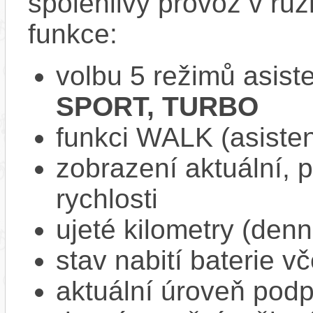
spolehlivý provoz v rů
funkce:
volbu 5 režimů asist
SPORT, TURBO
funkci WALK (asisten
zobrazení aktuální,
rychlosti
ujeté kilometry (denn
stav nabití baterie v
aktuální úroveň pod