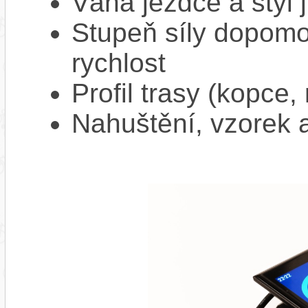
Váha jezdce a styl j
Stupeň síly dopomo
rychlost
Profil trasy (kopce,
Nahuštění, vzorek a