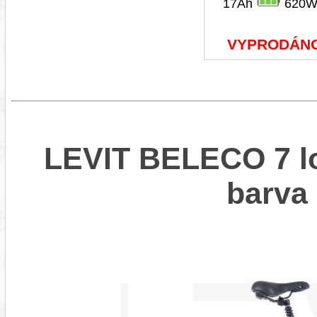
17Ah
620W
VYPRODÁN
LEVIT BELECO 7 lo
barv