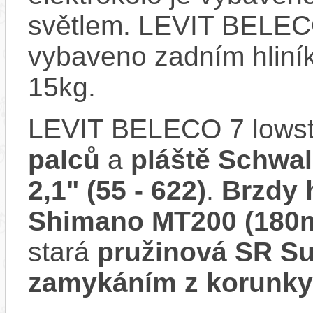
světlem. LEVIT BELECO
vybaveno zadním hliní
15kg.
LEVIT BELECO 7 lowst
palců
a
pláště Schwal
2,1" (55 - 622)
.
Brzdy 
Shimano MT200 (180
stará
pružinová SR S
zamykáním z korunky