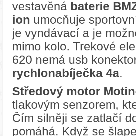
vestavěná
baterie BM
ion
umocňuje sportovní 
je vyndávací a je možné 
mimo kolo. Trekové el
620 nemá usb konektor 
rychlonabíječka 4a
.
Středový motor Moti
tlakovým senzorem, kter
Čím silněji se zatlačí 
pomáhá. Když se šlape