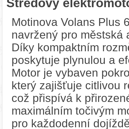
Středový elektromot
Motinova Volans Plus 
navržený pro městská a
Díky kompaktním rozmě
poskytuje plynulou a efe
Motor je vybaven pokr
který zajišťuje citlivou
což přispívá k přirozen
maximálním točivým m
pro každodenní dojížděn