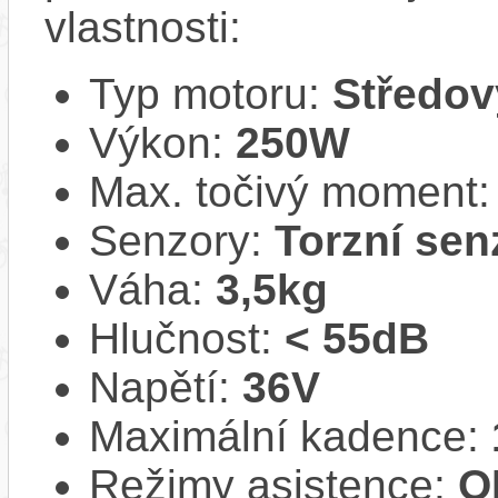
vlastnosti:
Typ motoru:
Středov
Výkon:
250W
Max. točivý moment
Senzory:
Torzní sen
Váha:
3,5kg
Hlučnost:
< 55dB
Napětí:
36V
Maximální kadence:
Režimy asistence:
O