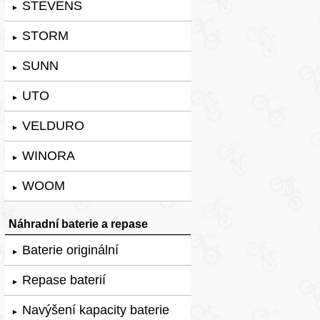
STEVENS
►
STORM
►
SUNN
►
UTO
►
VELDURO
►
WINORA
►
WOOM
►
Náhradní baterie a repase
Baterie originální
►
Repase baterií
►
Navýšení kapacity baterie
►