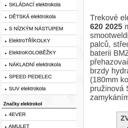
SKLÁDACÍ elektrokola
►
Trekové el
DĚTSKÁ elektrokola
►
620 2025
m
S NÍZKÝM NÁSTUPEM
►
smootweld
ElektroTŘÍKOLKY
►
palců, stř
baterii BM
ElektroKOLOBĚŽKY
►
přehazovač
NÁKLADNÍ elektrokola
►
brzdy hyd
SPEED PEDELEC
(180mm kot
►
pružinová
SUV elektrokola
►
zamykáním
Značky elektrokol
4EVER
►
Z
AMULET
►