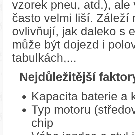
vzorek pneu, atd.), ale
často velmi liší. Zálež
ovlivňují, jak daleko s
může být dojezd i polo
tabulkách,...
Nejdůležitější faktor
Kapacita baterie a 
Typ motoru (středov
chip