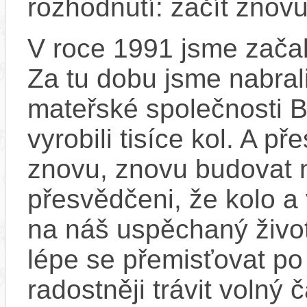
rozhodnutí: začít znovu
V roce 1991 jsme začali
Za tu dobu jsme nabral
mateřské společnosti 
vyrobili tisíce kol. A př
znovu, znovu budovat
přesvědčeni, že kolo a
na náš uspěchaný život
lépe se přemisťovat p
radostněji trávit volný