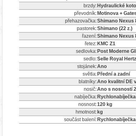
brzdy:
Hydraulické kot
převodník:
Motinova + Gates
přehazovačka:
Shimano Nexus 8,
pastorek:
Shimano (22 z.)
řazení:
Shimano Nexus 
řetez:
KMC Z1
sedlovka:
Post Moderne Gl
sedlo:
Selle Royal Hert
stojánek:
Ano
světla:
Přední a zadní
blatníky:
Ano kvalitní DE
nosič:
Ano s nosností 
nabíječka:
Rychlonabíječka
nosnost:
120 kg
hmotnost:
kg
součást balení:
Rychlonabíječka