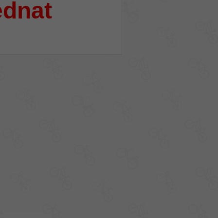
ednat