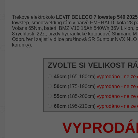
Trekové elektrokolo
LEVIT BELECO 7 lowstep 540 2025
lowstep, smootwelding rám v barvě EMERALD, kola 28 pa
Volans 65Nm, baterii BMZ V10 15Ah 540Wh 36V Li-ion, 
8 rychlostí, 22z., brzdy hydraulické kotoučové Shimano 
Odpružení zajistí vidlice pružinová SR Suntour NVX NL
korunky).
ZVOLTE SI VELIKOST R
45cm
(165-180cm)
vyprodáno - nelze 
50cm
(175-190cm)
vyprodáno - nelze 
55cm
(185-200cm)
vyprodáno - nelze 
60cm
(195-210cm)
vyprodáno - nelze 
VYPRODÁ