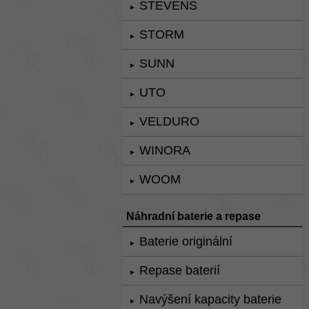
STEVENS
►
STORM
►
SUNN
►
UTO
►
VELDURO
►
WINORA
►
WOOM
►
Náhradní baterie a repase
Baterie originální
►
Repase baterií
►
Navýšení kapacity baterie
►