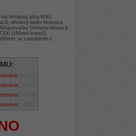
má hliníkový alloy 6061
lců, středový motor Motinova
přehazovačku Shimano Nexus 8,
MT200 (180mm kotouč).
O (80mm, se zamykáním z
ÁMU:
objednat
[10452]
objednat
[10453]
objednat
[10454]
objednat
[10455]
NO