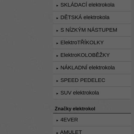
SKLÁDACÍ elektrokola
►
DĚTSKÁ elektrokola
►
S NÍZKÝM NÁSTUPEM
►
ElektroTŘÍKOLKY
►
ElektroKOLOBĚŽKY
►
NÁKLADNÍ elektrokola
►
SPEED PEDELEC
►
SUV elektrokola
►
Značky elektrokol
4EVER
►
AMULET
►