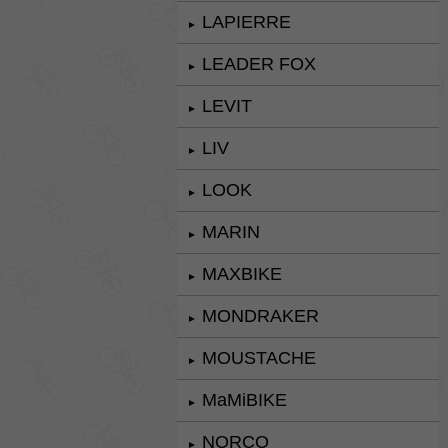
LAPIERRE
►
LEADER FOX
►
LEVIT
►
LIV
►
LOOK
►
MARIN
►
MAXBIKE
►
MONDRAKER
►
MOUSTACHE
►
MaMiBIKE
►
NORCO
►