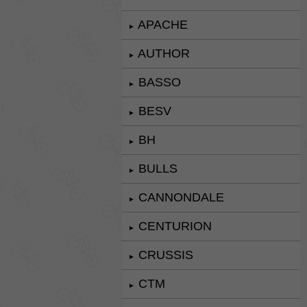
APACHE
►
AUTHOR
►
BASSO
►
BESV
►
BH
►
BULLS
►
CANNONDALE
►
CENTURION
►
CRUSSIS
►
CTM
►