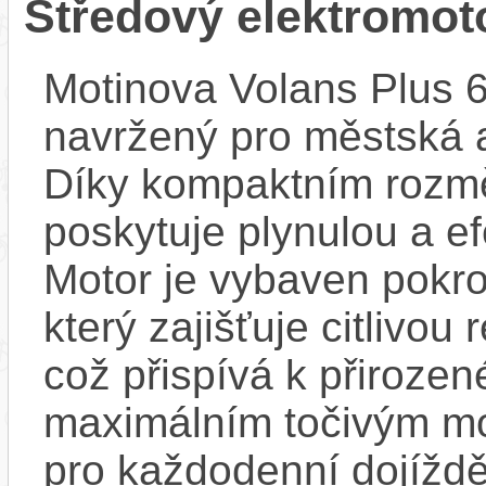
Středový elektromot
Motinova Volans Plus 
navržený pro městská a
Díky kompaktním rozmě
poskytuje plynulou a efe
Motor je vybaven pokr
který zajišťuje citlivou
což přispívá k přirozen
maximálním točivým m
pro každodenní dojížděn