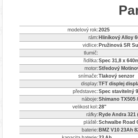
Pa
modelový rok:
2025
rám:
Hliníkový Alloy 
vidlice:
Pružinová SR Su
tlumič:
řidítka:
Spec 31,8 x 64
motor:
Středový Motino
snímače:
Tlakový senzor
display:
TFT displej disp
představec:
Spec stavitelný
náboje:
Shimano TX505 
velikost kol:
28"
ráfky:
Ryde Andra 321 
pláště:
Schwalbe Road Cr
baterie:
BMZ V10 23Ah 82
kapacita baterie:
23 Ah