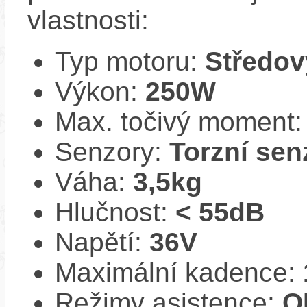
vlastnosti:
Typ motoru:
Středov
Výkon:
250W
Max. točivý moment
Senzory:
Torzní sen
Váha:
3,5kg
Hlučnost:
< 55dB
Napětí:
36V
Maximální kadence:
Režimy asistence:
O