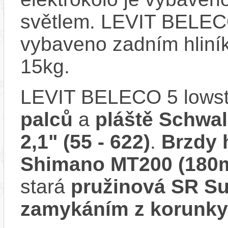
světlem. LEVIT BELECO
vybaveno zadním hliní
15kg.
LEVIT BELECO 5 lowst
palců
a
pláště Schwal
2,1" (55 - 622)
.
Brzdy 
Shimano MT200 (180
stará
pružinová SR S
zamykáním z korunky