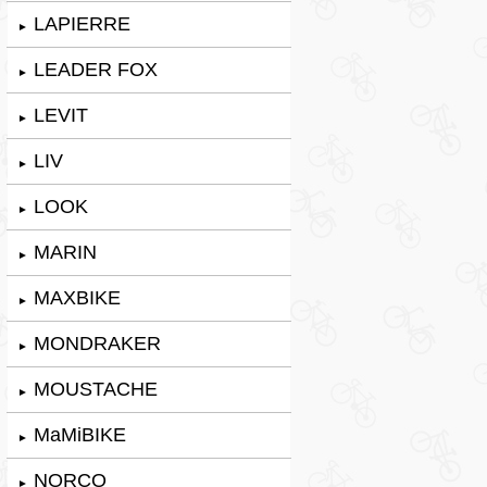
LAPIERRE
►
LEADER FOX
►
LEVIT
►
LIV
►
LOOK
►
MARIN
►
MAXBIKE
►
MONDRAKER
►
MOUSTACHE
►
MaMiBIKE
►
NORCO
►