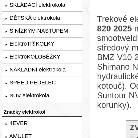
SKLÁDACÍ elektrokola
►
Trekové el
DĚTSKÁ elektrokola
►
820 2025
m
S NÍZKÝM NÁSTUPEM
►
smootweldi
ElektroTŘÍKOLKY
►
středový m
BMZ V10 2
ElektroKOLOBĚŽKY
►
Shimano Ne
NÁKLADNÍ elektrokola
►
hydraulic
SPEED PEDELEC
kotouč). Od
►
Suntour N
SUV elektrokola
►
korunky).
Značky elektrokol
4EVER
►
Z
AMULET
►