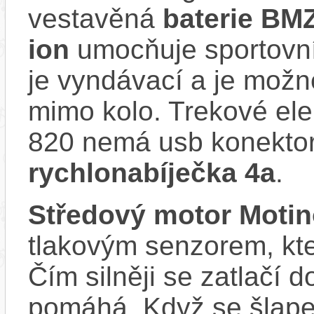
vestavěná
baterie BM
ion
umocňuje sportovní 
je vyndávací a je možné 
mimo kolo. Trekové el
820 nemá usb konektor 
rychlonabíječka 4a
.
Středový motor Moti
tlakovým senzorem, kter
Čím silněji se zatlačí 
pomáhá. Když se šlape