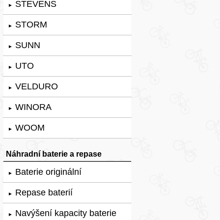
STEVENS
►
STORM
►
SUNN
►
UTO
►
VELDURO
►
WINORA
►
WOOM
►
Náhradní baterie a repase
Baterie originální
►
Repase baterií
►
Navýšení kapacity baterie
►