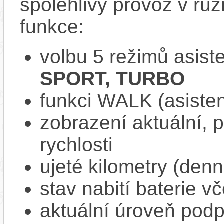
spolehlivý provoz v rů
funkce:
volbu 5 režimů asist
SPORT, TURBO
funkci WALK (asisten
zobrazení aktuální,
rychlosti
ujeté kilometry (denn
stav nabití baterie v
aktuální úroveň pod