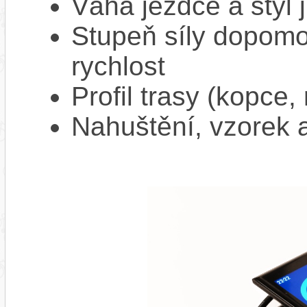
Váha jezdce a styl j
Stupeň síly dopomo
rychlost
Profil trasy (kopce,
Nahuštění, vzorek a