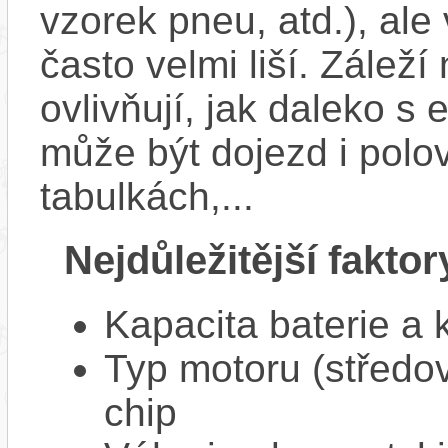
vzorek pneu, atd.), ale
často velmi liší. Zálež
ovlivňují, jak daleko s
může být dojezd i polo
tabulkách,...
Nejdůležitější faktor
Kapacita baterie a 
Typ motoru (středov
chip