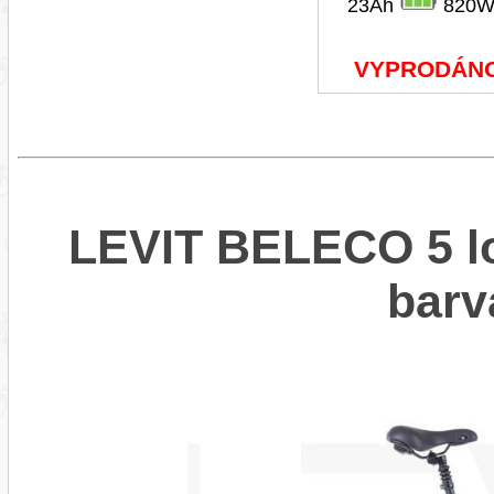
23Ah
820W
VYPRODÁN
LEVIT BELECO 5 lo
barv