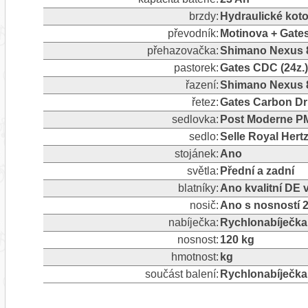
brzdy:
Hydraulické kot
převodník:
Motinova + Gates
přehazovačka:
Shimano Nexus 8,
pastorek:
Gates CDC (24z.)
řazení:
Shimano Nexus 
řetez:
Gates Carbon Dr
sedlovka:
Post Moderne PM
sedlo:
Selle Royal Hert
stojánek:
Ano
světla:
Přední a zadní
blatníky:
Ano kvalitní DE
nosič:
Ano s nosností 
nabíječka:
Rychlonabíječka
nosnost:
120 kg
hmotnost:
kg
součást balení:
Rychlonabíječka