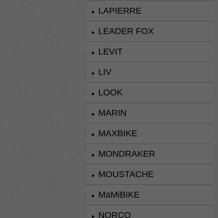
LAPIERRE
►
LEADER FOX
►
LEVIT
►
LIV
►
LOOK
►
MARIN
►
MAXBIKE
►
MONDRAKER
►
MOUSTACHE
►
MaMiBIKE
►
NORCO
►