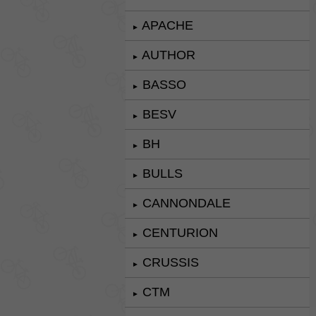
APACHE
►
AUTHOR
►
BASSO
►
BESV
►
BH
►
BULLS
►
CANNONDALE
►
CENTURION
►
CRUSSIS
►
CTM
►