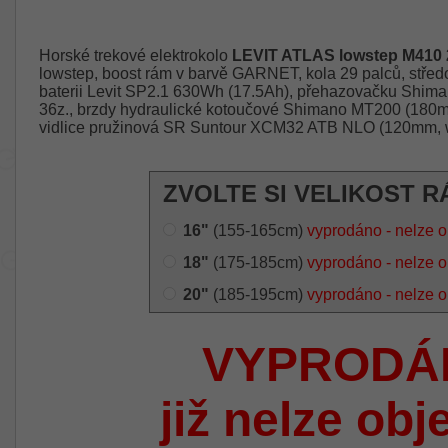
Horské trekové elektrokolo
LEVIT ATLAS lowstep M410 
lowstep, boost rám v barvě GARNET, kola 29 palců, stř
baterii Levit SP2.1 630Wh (17.5Ah), přehazovačku Shimano
36z., brzdy hydraulické kotoučové Shimano MT200 (180mm
vidlice pružinová SR Suntour XCM32 ATB NLO (120mm, wi
ZVOLTE SI VELIKOST R
16"
(155-165cm)
vyprodáno - nelze o
18"
(175-185cm)
vyprodáno - nelze o
20"
(185-195cm)
vyprodáno - nelze o
VYPRODÁ
již nelze obj