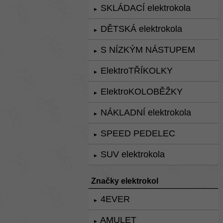
SKLÁDACÍ elektrokola
►
DĚTSKÁ elektrokola
►
S NÍZKÝM NÁSTUPEM
►
ElektroTŘÍKOLKY
►
ElektroKOLOBĚŽKY
►
NÁKLADNÍ elektrokola
►
SPEED PEDELEC
►
SUV elektrokola
►
Značky elektrokol
4EVER
►
AMULET
►