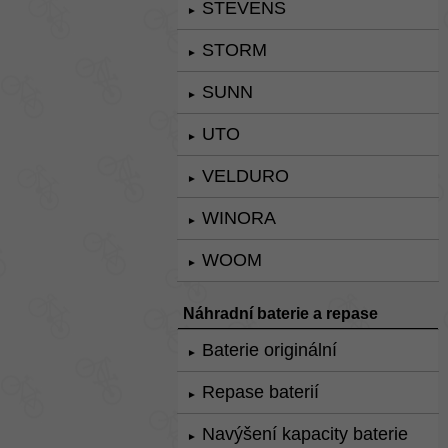
STEVENS
►
STORM
►
SUNN
►
UTO
►
VELDURO
►
WINORA
►
WOOM
►
Náhradní baterie a repase
Baterie originální
►
Repase baterií
►
Navýšení kapacity baterie
►