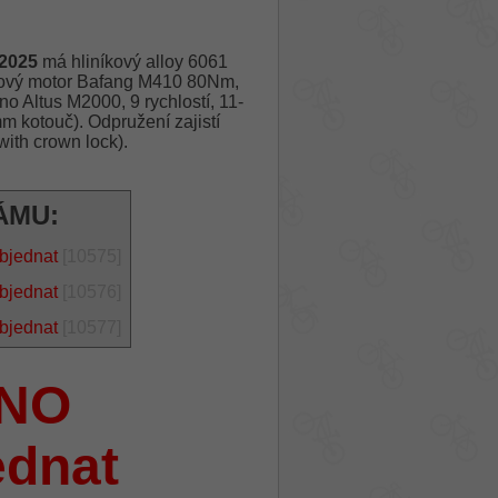
2025
má hliníkový alloy 6061
edový motor Bafang M410 80Nm,
 Altus M2000, 9 rychlostí, 11-
 kotouč). Odpružení zajistí
th crown lock).
ÁMU:
bjednat
[10575]
bjednat
[10576]
bjednat
[10577]
NO
ednat