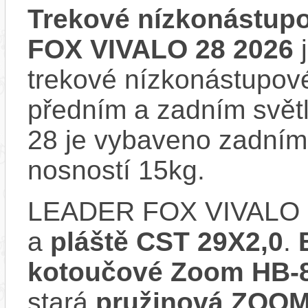
Trekové nízkonástup
FOX VIVALO 28 2026
j
trekové nízkonástupové
předním a zadním sv
28 je vybaveno zadním
nosností 15kg.
LEADER FOX VIVALO 
a
pláště CST 29X2,0
.
kotoučové Zoom HB-
stará
pružinová ZOOM