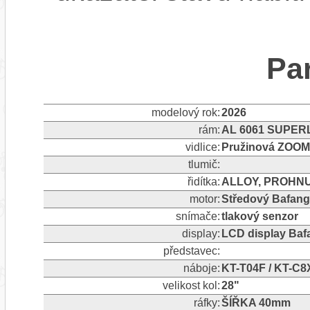
Pa
modelový rok:
2026
rám:
AL 6061 SUPER
vidlice:
Pružinová ZOOM
tlumič:
řidítka:
ALLOY, PROHNU
motor:
Středový Bafan
snímače:
tlakový senzor
display:
LCD display Ba
představec:
náboje:
KT-T04F / KT-C
velikost kol:
28"
ráfky:
ŠÍŘKA 40mm