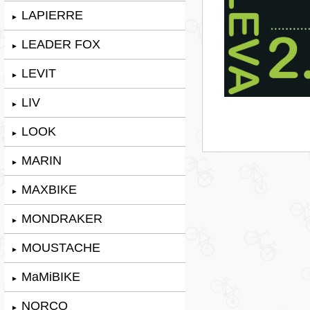
LAPIERRE
►
LEADER FOX
►
LEVIT
►
LIV
►
LOOK
►
MARIN
►
MAXBIKE
►
MONDRAKER
►
MOUSTACHE
►
MaMiBIKE
►
NORCO
►