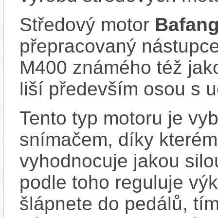
Středový motor
Bafan
přepracovaný nástupc
M400 známého též jako
liší především osou s u
Tento typ motoru je vy
snímačem, díky kterému
vyhodnocuje jakou silo
podle toho reguluje výk
šlápnete do pedálů, tí