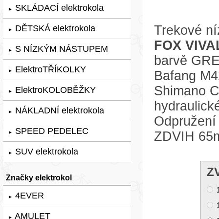
SKLÁDACÍ elektrokola
►
Trekové ní
DĚTSKÁ elektrokola
►
FOX VIVA
S NÍZKÝM NÁSTUPEM
►
barvě GREY
ElektroTŘÍKOLKY
►
Bafang M4
Shimano C
ElektroKOLOBĚŽKY
►
hydraulic
NÁKLADNÍ elektrokola
►
Odpružení 
SPEED PEDELEC
ZDVIH 65
►
SUV elektrokola
►
Z
Značky elektrokol
4EVER
►
AMULET
►