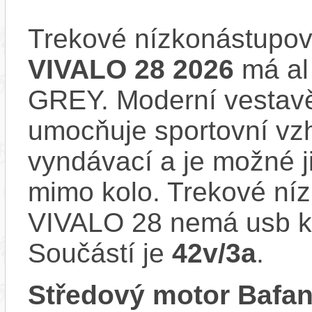
Trekové nízkonástupov
VIVALO 28 2026
má al 
GREY. Moderní vesta
umocňuje sportovní vzhl
vyndávací a je možné ji 
mimo kolo. Trekové níz
VIVALO 28 nemá usb ko
Součástí je
42v/3a
.
Středový motor Bafa