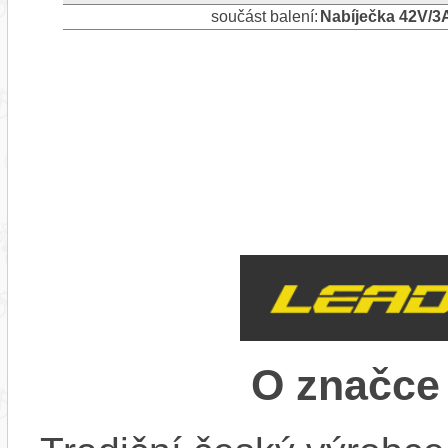
součást balení:
Nabíječka 42V/3
O značc