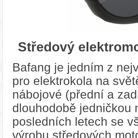
Středový elektrom
Bafang je jedním z ne
pro elektrokola na světě
nábojové (přední a zadn
dlouhodobě jedničkou 
posledních letech se v
výrobu středových mot