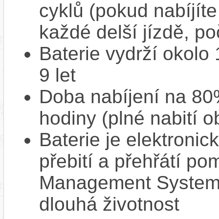
cyklů (pokud nabíjíte
každé delší jízdě, po
Baterie vydrží okolo
9 let
Doba nabíjení na 80%
hodiny (plné nabití o
Baterie je elektronic
přebití a přehřátí p
Management System),
dlouhá životnost