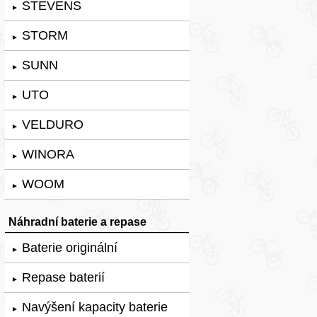
STEVENS
►
STORM
►
SUNN
►
UTO
►
VELDURO
►
WINORA
►
WOOM
►
Náhradní baterie a repase
Baterie originální
►
Repase baterií
►
Navýšení kapacity baterie
►