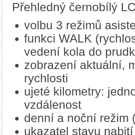
Přehledný černobílý LC
volbu 3 režimů asist
funkci WALK (rychlost
vedení kola do prud
zobrazení aktuální,
rychlosti
ujeté kilometry: jedno
vzdálenost
denní a noční režim 
ukazatel stavu nabití