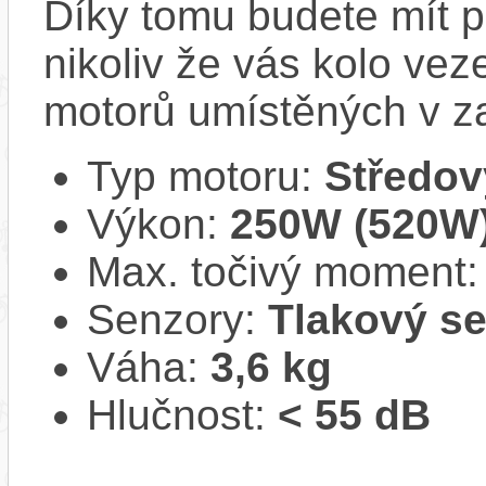
Díky tomu budete mít po
nikoliv že vás kolo vez
motorů umístěných v z
Typ motoru:
Středov
Výkon:
250W (520W
Max. točivý moment
Senzory:
Tlakový s
Váha:
3,6 kg
Hlučnost:
< 55 dB