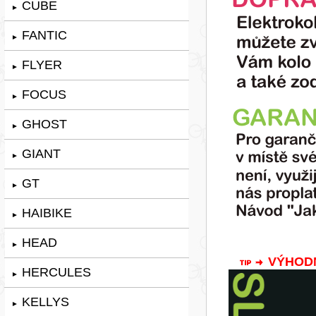
CUBE
►
FANTIC
►
FLYER
►
FOCUS
►
GHOST
►
GIANT
►
GT
►
HAIBIKE
►
HEAD
►
VÝHODNÁ
HERCULES
►
KELLYS
►