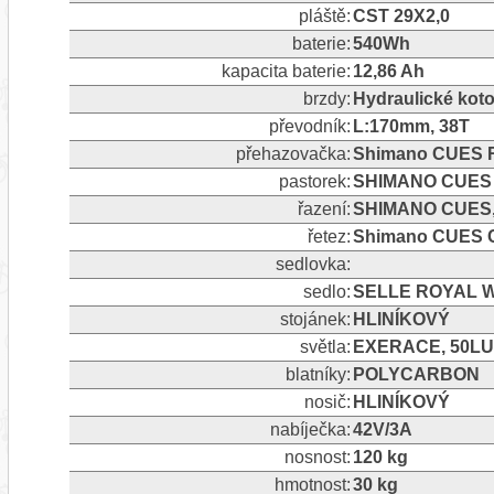
pláště:
CST 29X2,0
baterie:
540Wh
kapacita baterie:
12,86 Ah
brzdy:
Hydraulické ko
převodník:
L:170mm, 38T
přehazovačka:
Shimano CUES R
pastorek:
SHIMANO CUES 
řazení:
SHIMANO CUES, 
řetez:
Shimano CUES 
sedlovka:
sedlo:
SELLE ROYAL 
stojánek:
HLINÍKOVÝ
světla:
EXERACE, 50LUX
blatníky:
POLYCARBON
nosič:
HLINÍKOVÝ
nabíječka:
42V/3A
nosnost:
120 kg
hmotnost:
30 kg