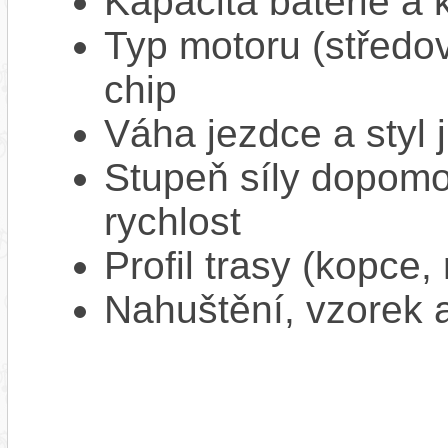
Kapacita baterie a 
Typ motoru (středov
chip
Váha jezdce a styl j
Stupeň síly dopomo
rychlost
Profil trasy (kopce,
Nahuštění, vzorek a