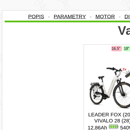
POPIS
PARAMETRY
MOTOR
D
-
-
-
Va
16,5"
18
LEADER FOX (20
VIVALO 28 (28
12,86Ah
540