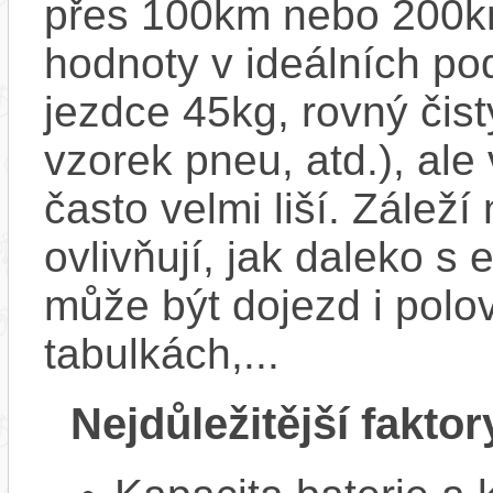
přes 100km nebo 200km
hodnoty v ideálních p
jezdce 45kg, rovný čistý
vzorek pneu, atd.), ale
často velmi liší. Zálež
ovlivňují, jak daleko s
může být dojezd i polo
tabulkách,...
Nejdůležitější faktor