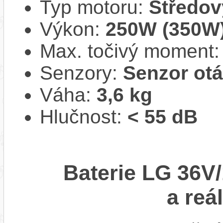
Typ motoru:
Středov
Výkon:
250W (350W
Max. točivý moment
Senzory:
Senzor ot
Váha:
3,6 kg
Hlučnost:
< 55 dB
Baterie LG 36V/
a reá