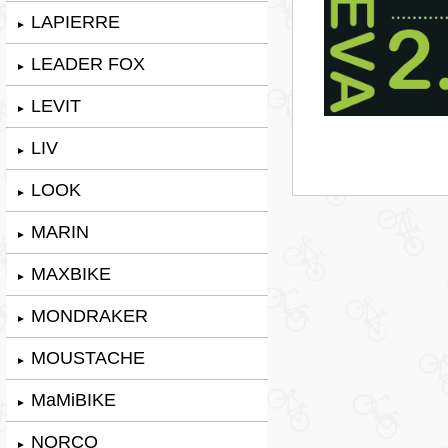
LAPIERRE
►
LEADER FOX
►
LEVIT
►
LIV
►
LOOK
►
MARIN
►
MAXBIKE
►
MONDRAKER
►
MOUSTACHE
►
MaMiBIKE
►
NORCO
►