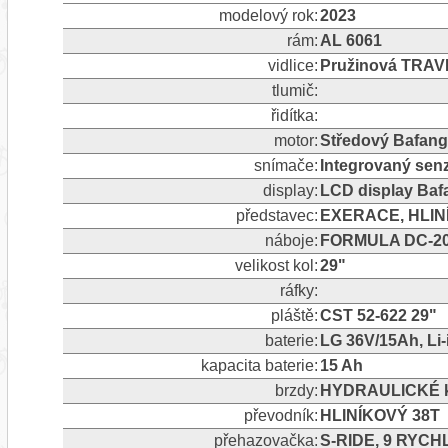
modelový rok:
2023
rám:
AL 6061
vidlice:
Pružinová TRA
tlumič:
řidítka:
motor:
Středový Bafan
snímače:
Integrovaný sen
display:
LCD display Ba
představec:
EXERACE, HLIN
náboje:
FORMULA DC-2
velikost kol:
29"
ráfky:
pláště:
CST 52-622 29"
baterie:
LG 36V/15Ah, Li
kapacita baterie:
15 Ah
brzdy:
HYDRAULICKÉ k
převodník:
HLINÍKOVÝ 38T
přehazovačka:
S-RIDE, 9 RYCH