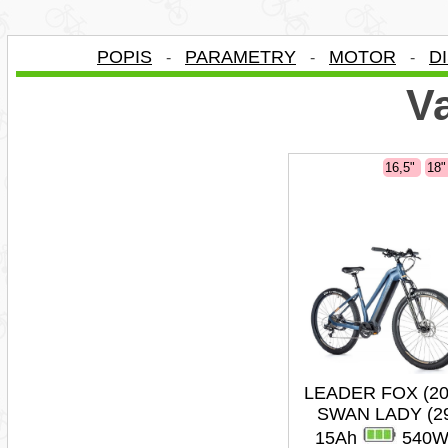
POPIS
PARAMETRY
MOTOR
D
-
-
-
Va
16,5"
18
LEADER FOX (20
SWAN LADY (2
15Ah
540W