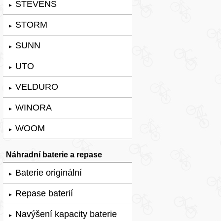
STEVENS
►
STORM
►
SUNN
►
UTO
►
VELDURO
►
WINORA
►
WOOM
►
Náhradní baterie a repase
Baterie originální
►
Repase baterií
►
Navýšení kapacity baterie
►