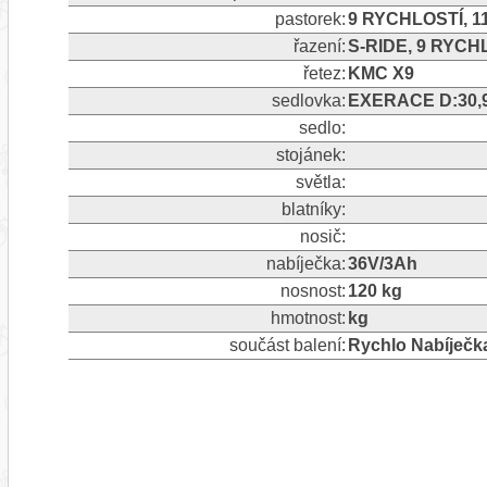
pastorek:
9 RYCHLOSTÍ, 1
řazení:
S-RIDE, 9 RYCH
řetez:
KMC X9
sedlovka:
EXERACE D:30,
sedlo:
stojánek:
světla:
blatníky:
nosič:
nabíječka:
36V/3Ah
nosnost:
120 kg
hmotnost:
kg
součást balení:
Rychlo Nabíječk