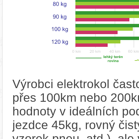
Výrobci elektrokol čas
přes 100km nebo 200km
hodnoty v ideálních p
jezdce 45kg, rovný čistý
vzorek pneu, atd.), ale