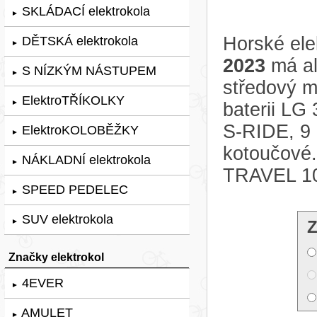
SKLÁDACÍ elektrokola
►
Horské ele
DĚTSKÁ elektrokola
►
2023
má al
S NÍZKÝM NÁSTUPEM
►
středový 
ElektroTŘÍKOLKY
►
baterii LG
S-RIDE, 
ElektroKOLOBĚŽKY
►
kotoučové.
NÁKLADNÍ elektrokola
►
TRAVEL 1
SPEED PEDELEC
►
SUV elektrokola
►
Z
Značky elektrokol
4EVER
►
AMULET
►