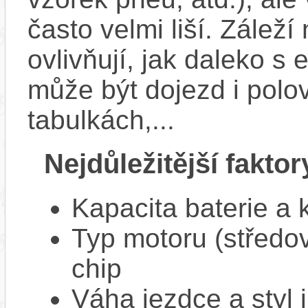
často velmi liší. Zálež
ovlivňují, jak daleko s
může být dojezd i polo
tabulkách,...
Nejdůležitější faktor
Kapacita baterie a 
Typ motoru (středov
chip
Váha jezdce a styl j