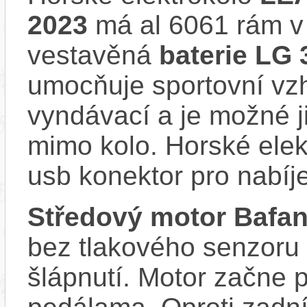
2023
má al 6061 rám v
vestavěná
baterie LG 
umocňuje sportovní vzhl
vyndávací a je možné ji 
mimo kolo. Horské el
usb konektor pro nabíj
Středový motor Baf
bez tlakového senzoru
šlápnutí. Motor začne 