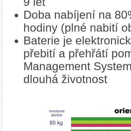
9 let
Doba nabíjení na 80%
hodiny (plné nabití o
Baterie je elektronic
přebití a přehřátí p
Management System),
dlouhá životnost