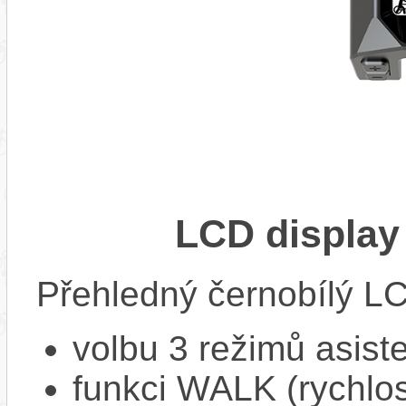
LCD display
Přehledný černobílý LC
volbu 3 režimů asist
funkci WALK (rychlost