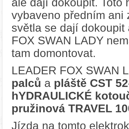
ale dají dokoupit. Toto
vybaveno předním ani 
světla se dají dokoupi
FOX SWAN LADY nemá n
tam domontovat.
LEADER FOX SWAN LA
palců
a
pláště CST 52
hYDRAULICKÉ kotou
pružinová TRAVEL 1
Jízda na tomto elektrok