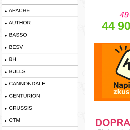
APACHE
►
49
44 90
AUTHOR
►
BASSO
►
BESV
►
BH
►
BULLS
►
CANNONDALE
►
CENTURION
►
CRUSSIS
►
CTM
►