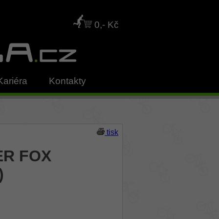
0,- Kč
Kariéra
Kontakty
tisk
ER FOX
)