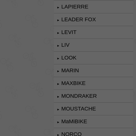
LAPIERRE
►
LEADER FOX
►
LEVIT
►
LIV
►
LOOK
►
MARIN
►
MAXBIKE
►
MONDRAKER
►
MOUSTACHE
►
MaMiBIKE
►
NORCO
►