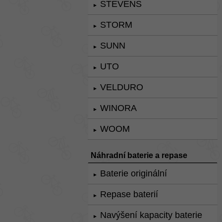
STEVENS
►
STORM
►
SUNN
►
UTO
►
VELDURO
►
WINORA
►
WOOM
►
Náhradní baterie a repase
Baterie originální
►
Repase baterií
►
Navýšení kapacity baterie
►