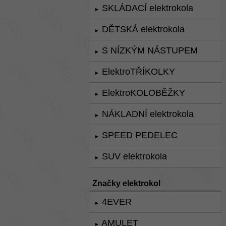
SKLÁDACÍ elektrokola
►
DĚTSKÁ elektrokola
►
S NÍZKÝM NÁSTUPEM
►
ElektroTŘÍKOLKY
►
ElektroKOLOBĚŽKY
►
NÁKLADNÍ elektrokola
►
SPEED PEDELEC
►
SUV elektrokola
►
Značky elektrokol
4EVER
►
AMULET
►