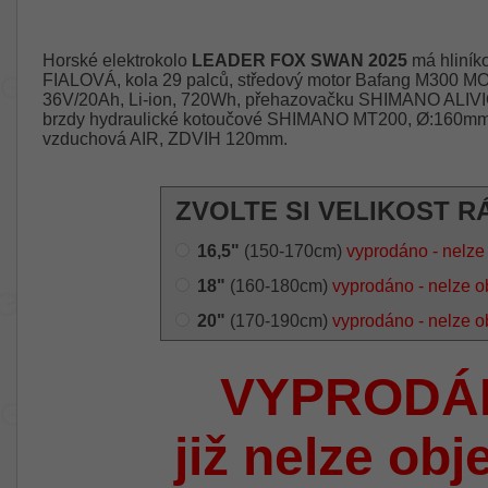
Horské elektrokolo
LEADER FOX SWAN 2025
má hliníko
FIALOVÁ, kola 29 palců, středový motor Bafang M300 M
36V/20Ah, Li-ion, 720Wh, přehazovačku SHIMANO ALIVIO
brzdy hydraulické kotoučové SHIMANO MT200, Ø:160mm. O
vzduchová AIR, ZDVIH 120mm.
ZVOLTE SI VELIKOST R
16,5"
(150-170cm)
vyprodáno - nelze
18"
(160-180cm)
vyprodáno - nelze o
20"
(170-190cm)
vyprodáno - nelze o
VYPRODÁ
již nelze obj