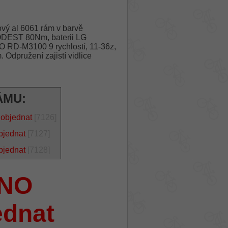
vý al 6061 rám v barvě
ODEST 80Nm, baterii LG
 RD-M3100 9 rychlostí, 11-36z,
dpružení zajistí vidlice
ÁMU:
 objednat
[7126]
bjednat
[7127]
bjednat
[7128]
NO
ednat