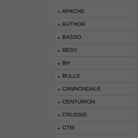
APACHE
►
AUTHOR
►
BASSO
►
BESV
►
BH
►
BULLS
►
CANNONDALE
►
CENTURION
►
CRUSSIS
►
CTM
►