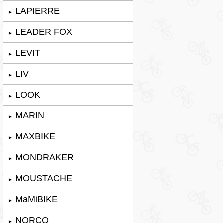
LAPIERRE
►
LEADER FOX
►
LEVIT
►
LIV
►
LOOK
►
MARIN
►
MAXBIKE
►
MONDRAKER
►
MOUSTACHE
►
MaMiBIKE
►
NORCO
►