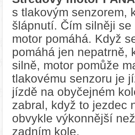
s tlakovým senzorem, k
šlápnutí. Čím silněji se
motor pomáhá. Když se
pomáhá jen nepatrně, k
silně, motor pomůže m
tlakovému senzoru je j
jízdě na obyčejném kol
zabral, když to jezdec
obvykle výkonnější ne
zadním kole.