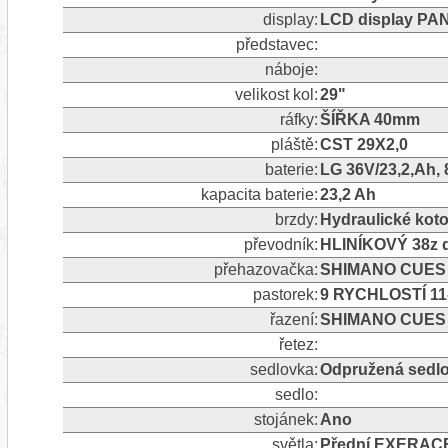
display:
LCD display PA
představec:
náboje:
velikost kol:
29"
ráfky:
ŠÍŘKA 40mm
pláště:
CST 29X2,0
baterie:
LG 36V/23,2,Ah,
kapacita baterie:
23,2 Ah
brzdy:
Hydraulické ko
převodník:
HLINÍKOVÝ 38z d
přehazovačka:
SHIMANO CUES 9 
pastorek:
9 RYCHLOSTÍ 11
řazení:
SHIMANO CUES 
řetez:
sedlovka:
Odpružená sedl
sedlo:
stojánek:
Ano
světla:
Přední EXERACE