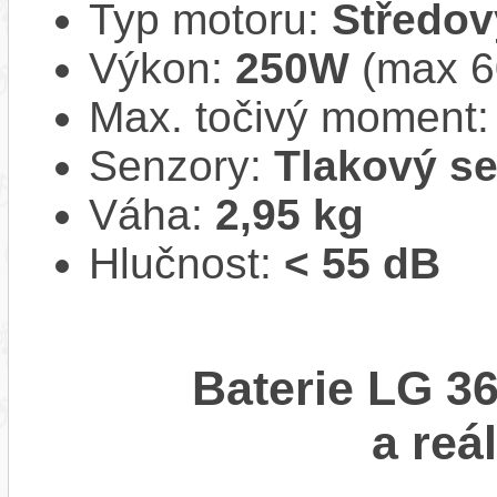
Typ motoru:
Středov
Výkon:
250W
(max 
Max. točivý moment
Senzory:
Tlakový s
Váha:
2,95 kg
Hlučnost:
< 55 dB
Baterie LG 3
a reá