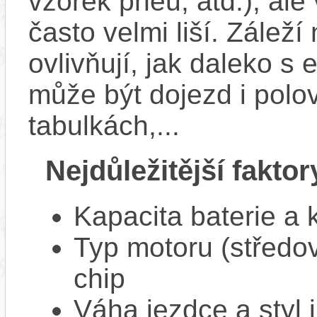
vzorek pneu, atd.), ale
často velmi liší. Zálež
ovlivňují, jak daleko s
může být dojezd i polo
tabulkách,...
Nejdůležitější faktor
Kapacita baterie a 
Typ motoru (středov
chip
Váha jezdce a styl j