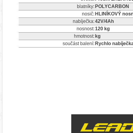
blatníky:
POLYCARBON
nosič:
HLINÍKOVÝ nosn
nabíječka:
42V/4Ah
nosnost:
120 kg
hmotnost:
kg
součást balení:
Rychlo nabíječka 