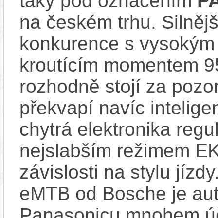
taky pod označením
P
na českém trhu. Silnějš
konkurence s vysokým
kroutícím momentem 9
rozhodně stojí za pozo
překvapí navíc inteli
chytrá elektronika regu
nejslabším režimem EK
závislosti na stylu jíz
eMTB od Bosche je aut
Panasonicu mnohem účin