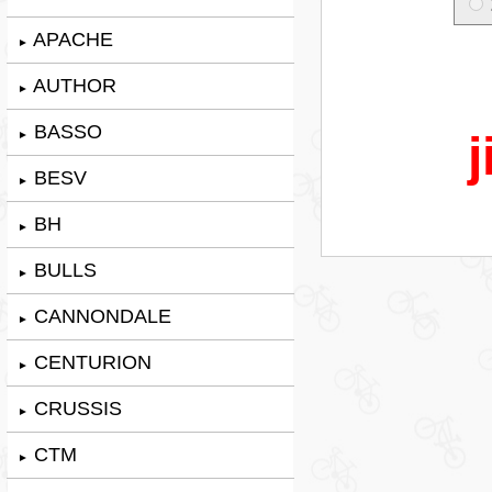
APACHE
►
AUTHOR
►
BASSO
j
►
BESV
►
BH
►
BULLS
►
CANNONDALE
►
CENTURION
►
CRUSSIS
►
CTM
►