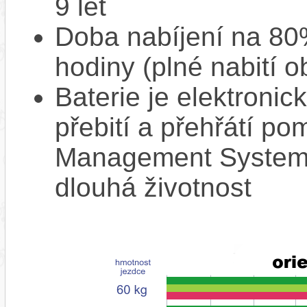
9 let
Doba nabíjení na 80%
hodiny (plné nabití o
Baterie je elektronic
přebití a přehřátí p
Management System),
dlouhá životnost