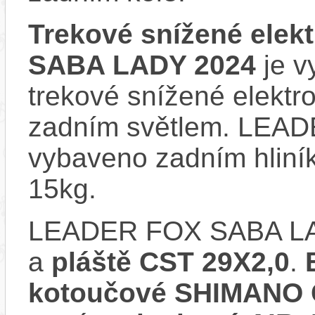
Trekové snížené ele
SABA LADY 2024
je v
trekové snížené elektr
zadním světlem. LEA
vybaveno zadním hliní
15kg.
LEADER FOX SABA LA
a
pláště CST 29X2,0
.
kotoučové SHIMANO