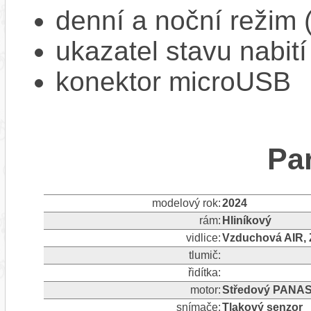
denní a noční režim 
ukazatel stavu nabití
konektor microUSB
Pa
modelový rok:
2024
rám:
Hliníkový
vidlice:
Vzduchová AIR,
tlumič:
řidítka:
motor:
Středový PANAS
snímače:
Tlakový senzor