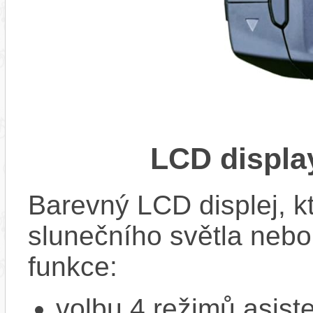
LCD displ
Barevný LCD displej, kte
slunečního světla nebo 
funkce:
volbu 4 režimů asi