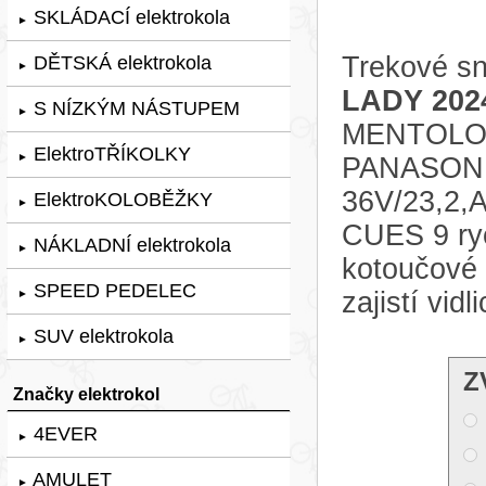
SKLÁDACÍ elektrokola
►
Trekové sn
DĚTSKÁ elektrokola
►
LADY 202
S NÍZKÝM NÁSTUPEM
►
MENTOLOVÁ
ElektroTŘÍKOLKY
►
PANASONIC
36V/23,2,
ElektroKOLOBĚŽKY
►
CUES 9 ryc
NÁKLADNÍ elektrokola
►
kotoučové
SPEED PEDELEC
zajistí vi
►
SUV elektrokola
►
Z
Značky elektrokol
4EVER
►
AMULET
►