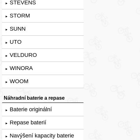
STEVENS
►
STORM
►
SUNN
►
UTO
►
VELDURO
►
WINORA
►
WOOM
►
Náhradní baterie a repase
Baterie originální
►
Repase baterií
►
Navýšení kapacity baterie
►