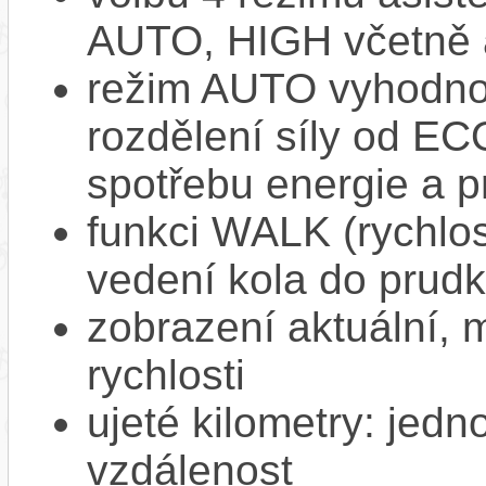
AUTO, HIGH včetně 
režim AUTO vyhodnocu
rozdělení síly od EC
spotřebu energie a p
funkci WALK (rychlost
vedení kola do prud
zobrazení aktuální,
rychlosti
ujeté kilometry: jedno
vzdálenost