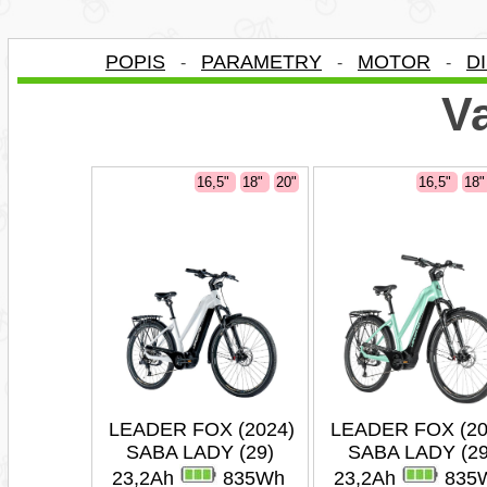
POPIS
PARAMETRY
MOTOR
D
-
-
-
Va
16,5"
18"
20"
16,5"
18
LEADER FOX (2024)
LEADER FOX (20
SABA LADY (29)
SABA LADY (29
23,2Ah
835Wh
23,2Ah
835