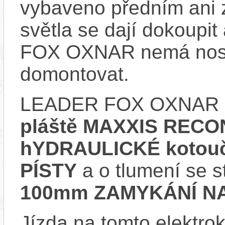
vybaveno předním ani 
světla se dají dokoupi
FOX OXNAR nemá nosič
domontovat.
LEADER FOX OXNAR 2
pláště MAXXIS RECO
hYDRAULICKÉ kotouč
PÍSTY
a o tlumení se 
100mm ZAMYKÁNÍ NA
Jízda na tomto elektrok