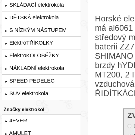
SKLÁDACÍ elektrokola
►
Horské ele
DĚTSKÁ elektrokola
►
má al6061 
S NÍZKÝM NÁSTUPEM
►
středový 
ElektroTŘÍKOLKY
►
baterii ZZ
SHIMANO 
ElektroKOLOBĚŽKY
►
brzdy hY
NÁKLADNÍ elektrokola
►
MT200, 2 P
SPEED PEDELEC
vzduchov
►
ŘIDÍTKÁC
SUV elektrokola
►
Značky elektrokol
Z
4EVER
►
AMULET
►