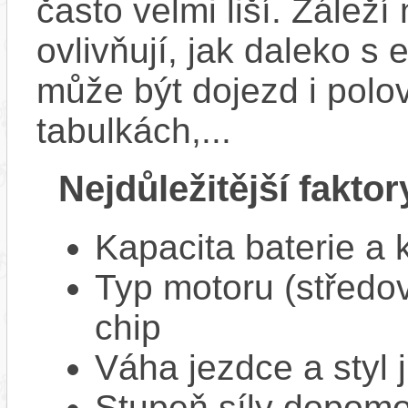
často velmi liší. Zálež
ovlivňují, jak daleko s
může být dojezd i polo
tabulkách,...
Nejdůležitější faktor
Kapacita baterie a 
Typ motoru (středov
chip
Váha jezdce a styl j
Stupeň síly dopomo