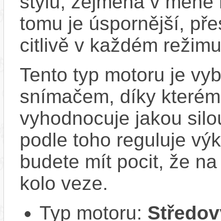
stylu, zejména v méně
tomu je úspornější, pře
citlivě v každém režimu
Tento typ motoru je vy
snímačem, díky kterému
vyhodnocuje jakou silo
podle toho reguluje vý
budete mít pocit, že na 
kolo veze.
Typ motoru:
Středov