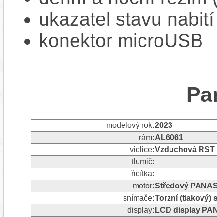
ukazatel stavu nabití
konektor microUSB
Pa
modelový rok:
2023
rám:
AL6061
vidlice:
Vzduchová RST
tlumič:
řidítka:
motor:
Středový PANAS
snímače:
Torzní (tlakový)
display:
LCD display PA