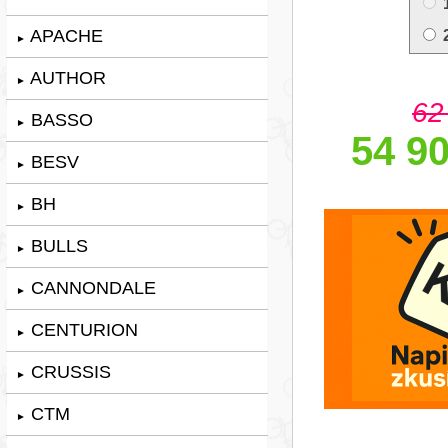
APACHE
►
AUTHOR
►
62
BASSO
►
54 90
BESV
►
BH
►
BULLS
►
CANNONDALE
►
CENTURION
►
CRUSSIS
►
CTM
►