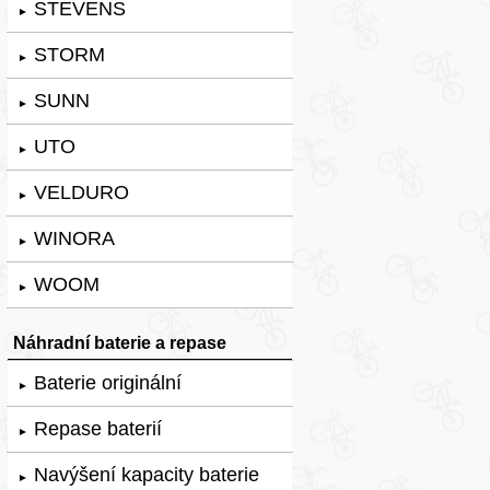
STEVENS
►
STORM
►
SUNN
►
UTO
►
VELDURO
►
WINORA
►
WOOM
►
Náhradní baterie a repase
Baterie originální
►
Repase baterií
►
Navýšení kapacity baterie
►