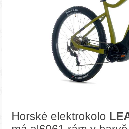
Horské elektrokolo
LE
má al6061 rám v barvě