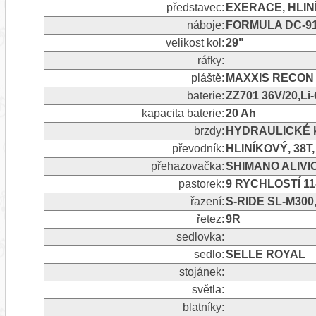
představec:
EXERACE, HLIN
náboje:
FORMULA DC-91
velikost kol:
29"
ráfky:
pláště:
MAXXIS RECON 
baterie:
ZZ701 36V/20,Li
kapacita baterie:
20 Ah
brzdy:
HYDRAULICKÉ k
převodník:
HLINÍKOVÝ, 38T
přehazovačka:
SHIMANO ALIVIO
pastorek:
9 RYCHLOSTÍ 11
řazení:
S-RIDE SL-M300
řetez:
9R
sedlovka:
sedlo:
SELLE ROYAL
stojánek:
světla:
blatníky: