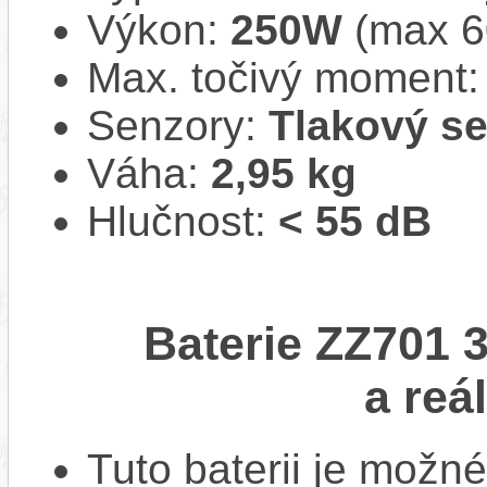
Výkon:
250W
(max 
Max. točivý moment
Senzory:
Tlakový s
Váha:
2,95 kg
Hlučnost:
< 55 dB
Baterie ZZ701 
a reá
Tuto baterii je možné