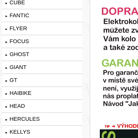
CUBE
►
FANTIC
►
FLYER
►
FOCUS
►
GHOST
►
GIANT
►
GT
►
HAIBIKE
►
HEAD
►
HERCULES
►
VÝHODNÁ
KELLYS
►