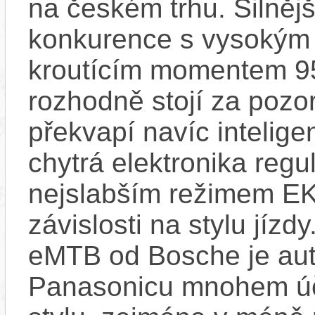
na českém trhu. Silnějš
konkurence s vysokým
kroutícím momentem 9
rozhodně stojí za pozo
překvapí navíc inteli
chytrá elektronika regu
nejslabším režimem EK
závislosti na stylu jíz
eMTB od Bosche je aut
Panasonicu mnohem účin