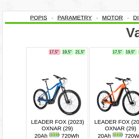
POPIS
PARAMETRY
MOTOR
D
-
-
-
Va
17,5"
19,5"
21,5"
17,5"
19,5"
LEADER FOX (2023)
LEADER FOX (20
OXNAR (29)
OXNAR (29)
20Ah
720Wh
20Ah
720W