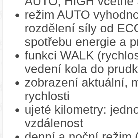
AUTO, HIGH včetně 
režim AUTO vyhodnocu
rozdělení síly od EC
spotřebu energie a p
funkci WALK (rychlost
vedení kola do prud
zobrazení aktuální,
rychlosti
ujeté kilometry: jedno
vzdálenost
denní a noční režim 