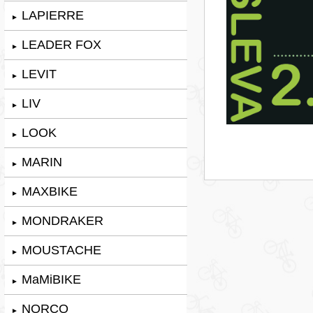
LAPIERRE
►
LEADER FOX
►
LEVIT
►
LIV
►
LOOK
►
MARIN
►
MAXBIKE
►
MONDRAKER
►
MOUSTACHE
►
MaMiBIKE
►
NORCO
►