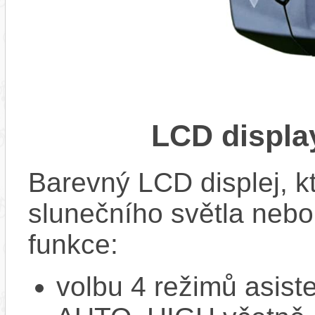
LCD displ
Barevný LCD displej, kte
slunečního světla nebo 
funkce:
volbu 4 režimů asi