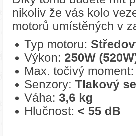
nikoliv že vás kolo vez
motorů umístěných v z
Typ motoru:
Středov
Výkon:
250W (520W
Max. točivý moment
Senzory:
Tlakový s
Váha:
3,6 kg
Hlučnost:
< 55 dB