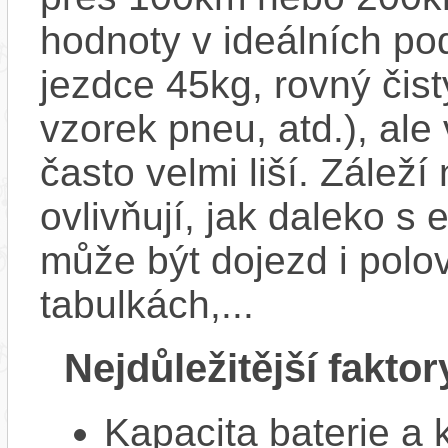
hodnoty v ideálních p
jezdce 45kg, rovný čistý
vzorek pneu, atd.), ale
často velmi liší. Zálež
ovlivňují, jak daleko s
může být dojezd i polo
tabulkách,...
Nejdůležitější faktor
Kapacita baterie a 