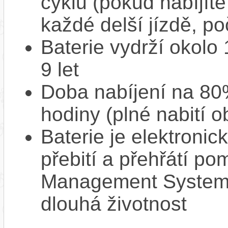
cyklů (pokud nabíjíte
každé delší jízdě, po
Baterie vydrží okolo
9 let
Doba nabíjení na 80%
hodiny (plné nabití o
Baterie je elektronic
přebití a přehřátí p
Management System),
dlouhá životnost