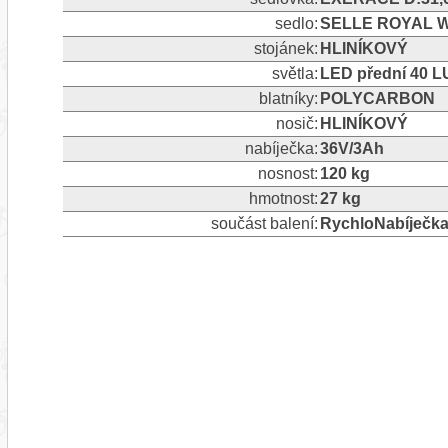
sedlo:
SELLE ROYAL W
stojánek:
HLINÍKOVÝ
světla:
LED přední 40 L
blatníky:
POLYCARBON
nosič:
HLINÍKOVÝ
nabíječka:
36V/3Ah
nosnost:
120 kg
hmotnost:
27 kg
součást balení:
RychloNabíječka 3