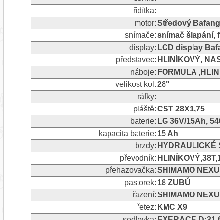
řidítka:
motor:
Středový Bafan
snímače:
snímač šlapání, 
display:
LCD display Ba
představec:
HLINÍKOVÝ, NA
náboje:
FORMULA ,HLIN
velikost kol:
28"
ráfky:
pláště:
CST 28X1,75
baterie:
LG 36V/15Ah, 5
kapacita baterie:
15 Ah
brzdy:
HYDRAULICKÉ S
převodník:
HLINÍKOVÝ,38T
přehazovačka:
SHIMAMO NEXU
pastorek:
18 ZUBŮ
řazení:
SHIMAMO NEXU
řetez:
KMC X9
sedlovka:
EXERACE D:31,