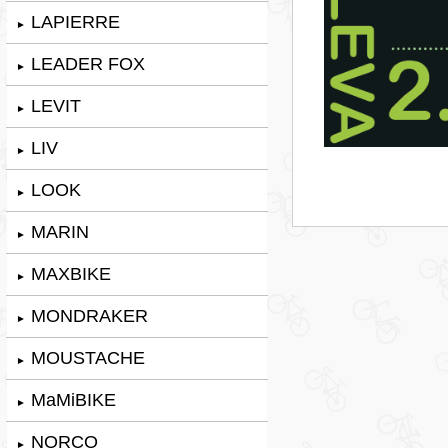
LAPIERRE
►
LEADER FOX
►
LEVIT
►
LIV
►
LOOK
►
MARIN
►
MAXBIKE
►
MONDRAKER
►
MOUSTACHE
►
MaMiBIKE
►
NORCO
►