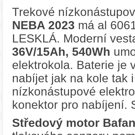
Trekové nízkonástupov
NEBA 2023
má al 606
LESKLÁ. Moderní ves
36V/15Ah, 540Wh
umoc
elektrokola. Baterie je
nabíjet jak na kole tak
nízkonástupové elekt
konektor pro nabíjení. 
Středový motor Bafa