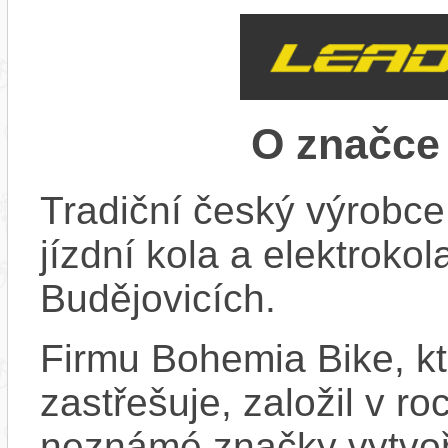
O značc
Tradiční český výrobce
jízdní kola a elektroko
Budějovicích.
Firmu Bohemia Bike, k
zastřešuje, založil v ro
neznámé značky vytvoř