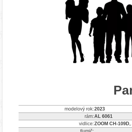
Pa
modelový rok:
2023
rám:
AL 6061
vidlice:
ZOOM CH-109D,
tlumič: