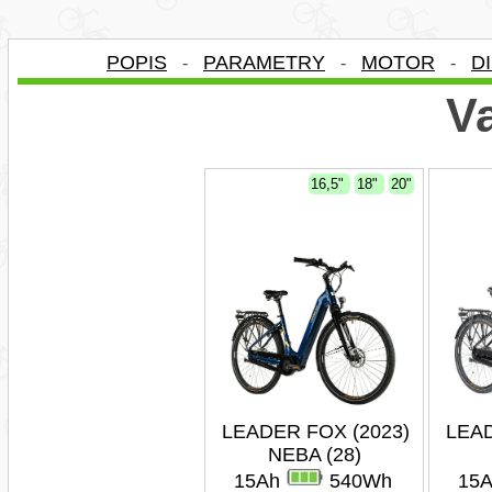
POPIS
PARAMETRY
MOTOR
D
-
-
-
Va
16,5"
18"
20"
LEADER FOX (2023)
LEAD
NEBA (28)
15Ah
540Wh
15