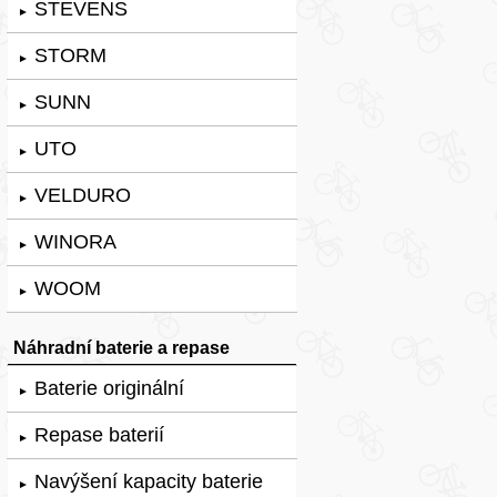
STEVENS
►
STORM
►
SUNN
►
UTO
►
VELDURO
►
WINORA
►
WOOM
►
Náhradní baterie a repase
Baterie originální
►
Repase baterií
►
Navýšení kapacity baterie
►