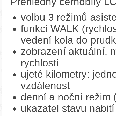
Přehledný černobílý LC
volbu 3 režimů asist
funkci WALK (rychlost
vedení kola do prud
zobrazení aktuální,
rychlosti
ujeté kilometry: jedno
vzdálenost
denní a noční režim 
ukazatel stavu nabití