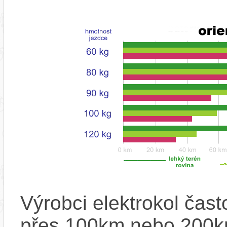
Výrobci elektrokol čas
přes 100km nebo 200km