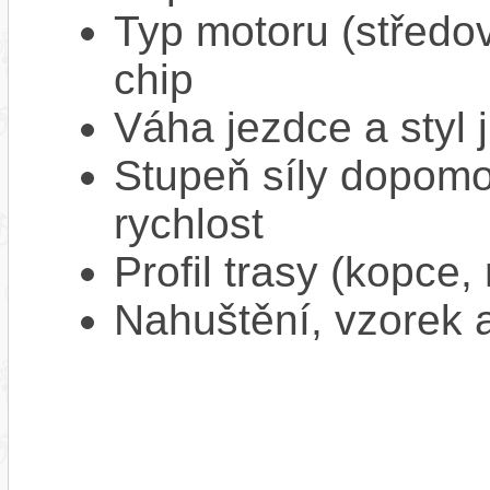
Typ motoru (středov
chip
Váha jezdce a styl j
Stupeň síly dopomo
rychlost
Profil trasy (kopce,
Nahuštění, vzorek a