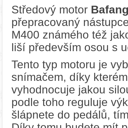
Středový motor
Bafan
přepracovaný nástupc
M400 známého též jako
liší především osou s u
Tento typ motoru je vy
snímačem, díky kterému
vyhodnocuje jakou silo
podle toho reguluje výk
šlápnete do pedálů, tí
Díky tomu budete mít po