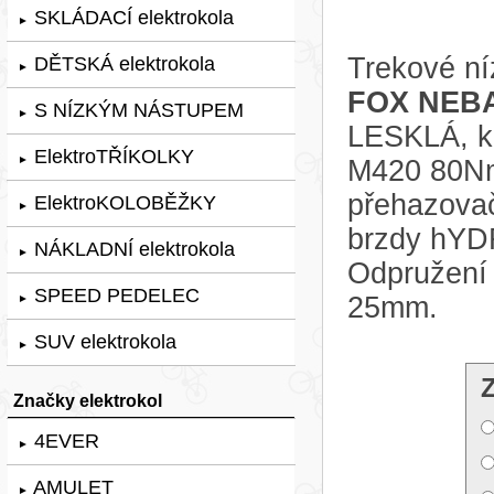
SKLÁDACÍ elektrokola
►
Trekové ní
DĚTSKÁ elektrokola
►
FOX NEBA
S NÍZKÝM NÁSTUPEM
►
LESKLÁ, ko
ElektroTŘÍKOLKY
►
M420 80Nm
přehazov
ElektroKOLOBĚŽKY
►
brzdy hY
NÁKLADNÍ elektrokola
►
Odpružení 
SPEED PEDELEC
25mm.
►
SUV elektrokola
►
Značky elektrokol
4EVER
►
AMULET
►