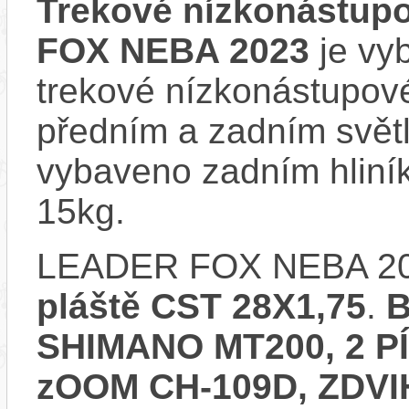
Trekové nízkonástup
FOX NEBA 2023
je vyb
trekové nízkonástupové
předním a zadním svě
vybaveno zadním hliní
15kg.
LEADER FOX NEBA 20
pláště CST 28X1,75
.
B
SHIMANO MT200, 2 P
zOOM CH-109D, ZDV