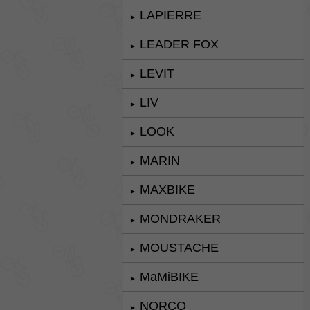
LAPIERRE
►
LEADER FOX
►
LEVIT
►
LIV
►
LOOK
►
MARIN
►
MAXBIKE
►
MONDRAKER
►
MOUSTACHE
►
MaMiBIKE
►
NORCO
►