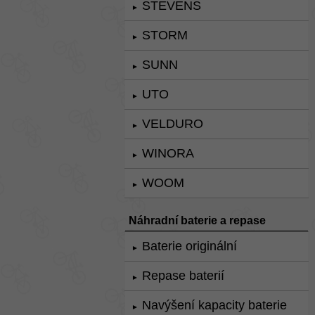
STEVENS
►
STORM
►
SUNN
►
UTO
►
VELDURO
►
WINORA
►
WOOM
►
Náhradní baterie a repase
Baterie originální
►
Repase baterií
►
Navýšení kapacity baterie
►