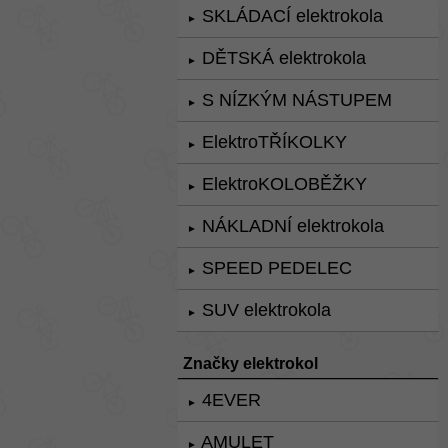
SKLÁDACÍ elektrokola
►
DĚTSKÁ elektrokola
►
S NÍZKÝM NÁSTUPEM
►
ElektroTŘÍKOLKY
►
ElektroKOLOBĚŽKY
►
NÁKLADNÍ elektrokola
►
SPEED PEDELEC
►
SUV elektrokola
►
Značky elektrokol
4EVER
►
AMULET
►