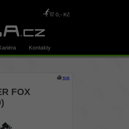
0,- Kč
Kariéra
Kontakty
tisk
ER FOX
)