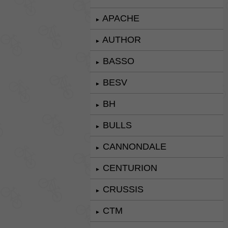
APACHE
►
AUTHOR
►
BASSO
►
BESV
►
BH
►
BULLS
►
CANNONDALE
►
CENTURION
►
CRUSSIS
►
CTM
►