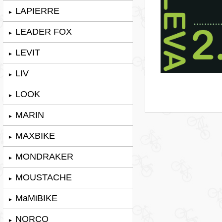
LAPIERRE
►
LEADER FOX
►
LEVIT
►
LIV
►
LOOK
►
MARIN
►
MAXBIKE
►
MONDRAKER
►
MOUSTACHE
►
MaMiBIKE
►
NORCO
►