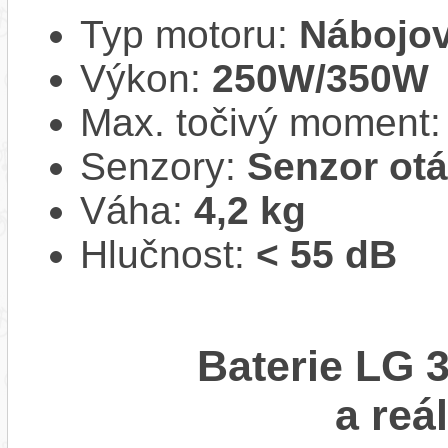
Typ motoru:
Nábojov
Výkon:
250W/350W
Max. točivý moment
Senzory:
Senzor ot
Váha:
4,2 kg
Hlučnost:
< 55 dB
Baterie LG 
a reá