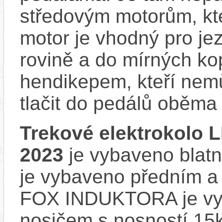
středovým motorům, kte
motor je vhodný pro je
rovině a do mírných ko
hendikepem, kteří nem
tlačit do pedálů oběma
Trekové elektrokol
2023
je vybaveno blatní
je vybaveno předním 
FOX INDUKTORA je vy
nosičem s nosností 15