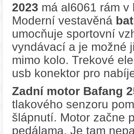
2023
má al6061 rám v
Moderní vestavěná
ba
umocňuje sportovní vzhl
vyndávací a je možné ji 
mimo kolo. Trekové e
usb konektor pro nabíj
Zadní motor Bafang
tlakového senzoru pom
šlápnutí. Motor začne 
pedálama. Je tam nepat