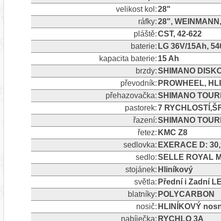
velikost kol:
28"
ráfky:
28", WEINMANN
pláště:
CST, 42-622
baterie:
LG 36V/15Ah, 5
kapacita baterie:
15 Ah
brzdy:
SHIMANO DISKO
převodník:
PROWHEEL, HLI
přehazovačka:
SHIMANO TOUR
pastorek:
7 RYCHLOSTÍ,Š
řazení:
SHIMANO TOURN
řetez:
KMC Z8
sedlovka:
EXERACE D: 30,
sedlo:
SELLE ROYAL M
stojánek:
Hliníkový
světla:
Přední i Zadní L
blatníky:
POLYCARBON
nosič:
HLINÍKOVÝ nosn
nabíječka:
RYCHLO 3A