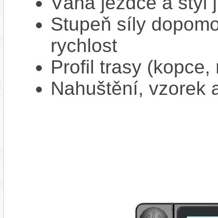
Váha jezdce a styl j
Stupeň síly dopomo
rychlost
Profil trasy (kopce,
Nahuštění, vzorek a