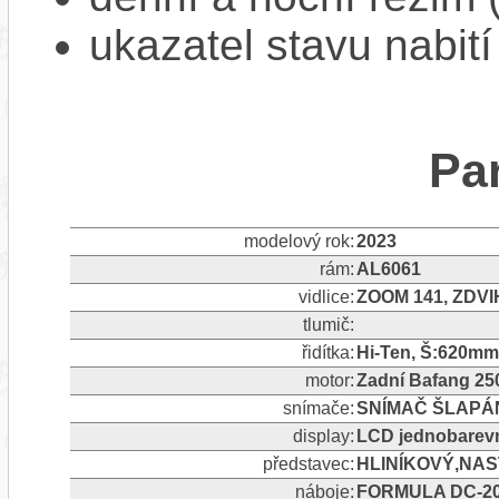
ukazatel stavu nabití
Pa
modelový rok:
2023
rám:
AL6061
vidlice:
ZOOM 141, ZDV
tlumič:
řidítka:
Hi-Ten, Š:620mm
motor:
Zadní Bafang 2
snímače:
SNÍMAČ ŠLAPÁ
display:
LCD jednobarev
představec:
HLINÍKOVÝ,NA
náboje:
FORMULA DC-20