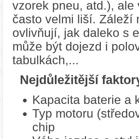
vzorek pneu, atd.), ale
často velmi liší. Zálež
ovlivňují, jak daleko s
může být dojezd i polo
tabulkách,...
Nejdůležitější faktor
Kapacita baterie a 
Typ motoru (středov
chip