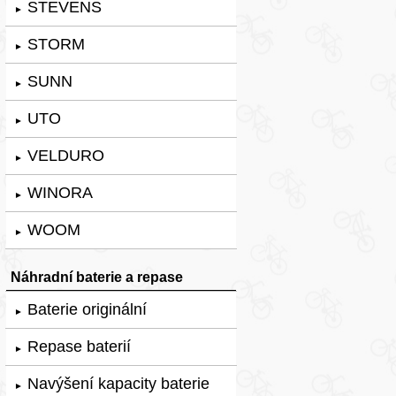
STEVENS
►
STORM
►
SUNN
►
UTO
►
VELDURO
►
WINORA
►
WOOM
►
Náhradní baterie a repase
Baterie originální
►
Repase baterií
►
Navýšení kapacity baterie
►