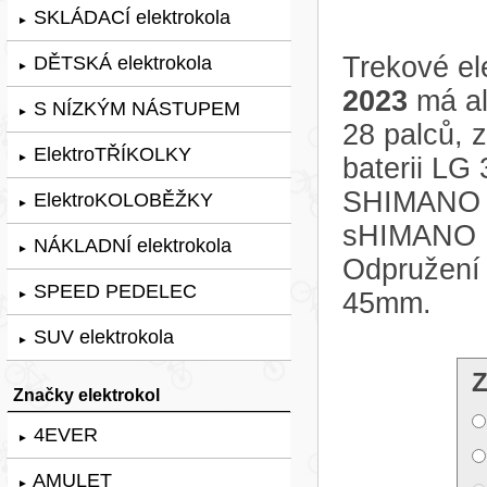
SKLÁDACÍ elektrokola
►
Trekové el
DĚTSKÁ elektrokola
►
2023
má al
S NÍZKÝM NÁSTUPEM
►
28 palců,
ElektroTŘÍKOLKY
►
baterii LG
SHIMANO 
ElektroKOLOBĚŽKY
►
sHIMANO 
NÁKLADNÍ elektrokola
►
Odpružení 
SPEED PEDELEC
45mm.
►
SUV elektrokola
►
Z
Značky elektrokol
4EVER
►
AMULET
►