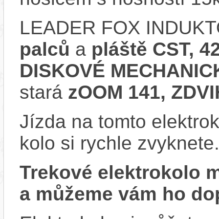
LEADER FOX INDUKTO
palců
a
pláště CST, 4
DISKOVÉ MECHANICK
stará
zOOM 141, ZDV
Jízda na tomto elektrok
kolo si rychle zvyknete
Trekové elektrokolo
a můžeme vám ho dop