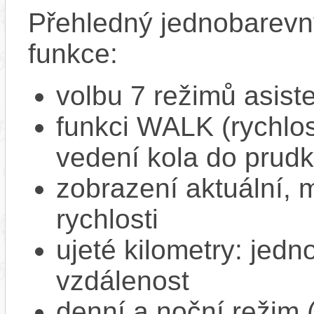
Přehledný jednobarevn
funkce:
volbu 7 režimů asist
funkci WALK (rychlost
vedení kola do prud
zobrazení aktuální,
rychlosti
ujeté kilometry: jedno
vzdálenost
denní a noční režim 