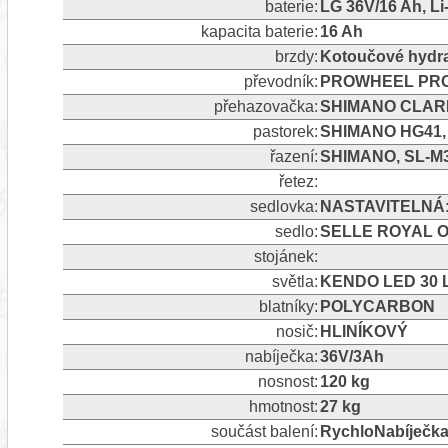
baterie:
LG 36V/16 Ah, L
kapacita baterie:
16 Ah
brzdy:
Kotoučové hydr
převodník:
PROWHEEL PRO-
přehazovačka:
SHIMANO CLARI
pastorek:
SHIMANO HG41,
řazení:
SHIMANO, SL-M3
řetez:
sedlovka:
NASTAVITELNÁ:
sedlo:
SELLE ROYAL O
stojánek:
světla:
KENDO LED 30 L
blatníky:
POLYCARBON
nosič:
HLINÍKOVÝ
nabíječka:
36V/3Ah
nosnost:
120 kg
hmotnost:
27 kg
součást balení:
RychloNabíječka 