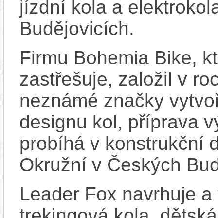
jízdní kola a elektroko
Budějovicích.
Firmu Bohemia Bike, k
zastřešuje, založil v ro
neznámé značky vytvoř
designu kol, příprava 
probíhá v konstrukční d
Okružní v Českých Bud
Leader Fox navrhuje a 
trekingová kola, dětská