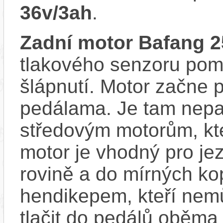
36v/3ah
.
Zadní motor Bafang
tlakového senzoru pom
šlápnutí. Motor začne 
pedálama. Je tam nepat
středovým motorům, kte
motor je vhodný pro je
rovině a do mírných ko
hendikepem, kteří nem
tlačit do pedálů oběma