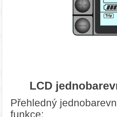
LCD jednobarev
Přehledný jednobarevn
funkce: