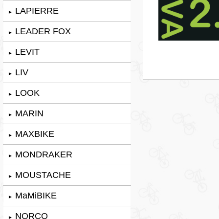
LAPIERRE
►
LEADER FOX
►
LEVIT
►
LIV
►
LOOK
►
MARIN
►
MAXBIKE
►
MONDRAKER
►
MOUSTACHE
►
MaMiBIKE
►
NORCO
►