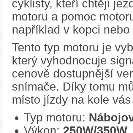
cyklisty, kteří chtějí je
motoru a pomoc motoru
například v kopci nebo 
Tento typ motoru je v
který vyhodnocuje sign
cenově dostupnější ver
snímače. Díky tomu můž
místo jízdy na kole vás
Typ motoru:
Nábojov
Výkon:
250W/350W