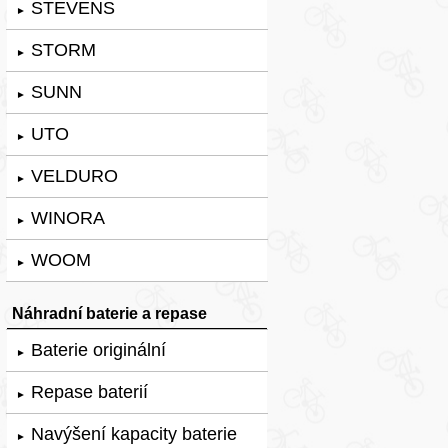
STEVENS
►
STORM
►
SUNN
►
UTO
►
VELDURO
►
WINORA
►
WOOM
►
Náhradní baterie a repase
Baterie originální
►
Repase baterií
►
Navýšení kapacity baterie
►