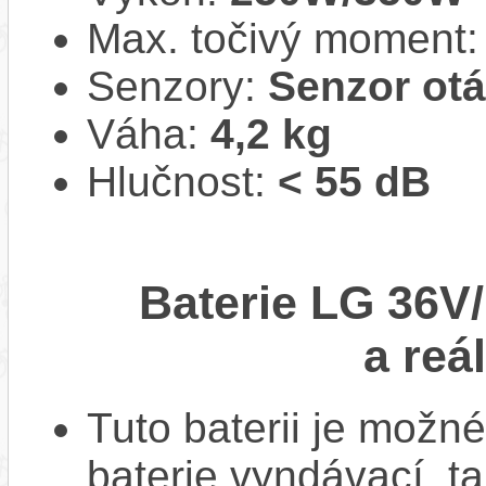
Max. točivý moment
Senzory:
Senzor ot
Váha:
4,2 kg
Hlučnost:
< 55 dB
Baterie LG 36V/
a reá
Tuto baterii je možné
baterie vyndávací, t