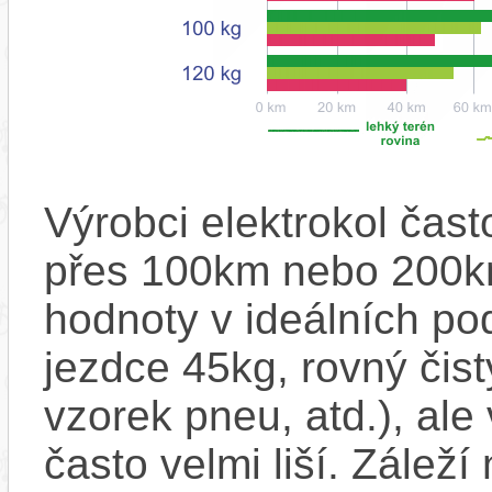
Výrobci elektrokol čas
přes 100km nebo 200km
hodnoty v ideálních p
jezdce 45kg, rovný čistý
vzorek pneu, atd.), ale
často velmi liší. Zálež