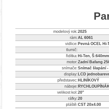
Pa
modelový rok:
2025
rám:
AL 6061
vidlice:
Pevná OCEL Hi-T
tlumič:
řidítka:
Hi-Ten, Š:640mm
motor:
Zadní Bafang 2
snímače:
Snímač šlapání
display:
LCD jednobarev
představec:
HLINÍKOVÝ
náboje:
RYCHLOUPÍNÁ
velikost kol:
20"
ráfky:
20
pláště:
CST 20x4.00