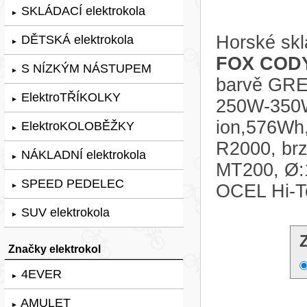
SKLÁDACÍ elektrokola
►
Horské skl
DĚTSKÁ elektrokola
►
FOX CODY
S NÍZKÝM NÁSTUPEM
►
barvě GREY
ElektroTŘÍKOLKY
►
250W-350W 
ion,576Wh
ElektroKOLOBĚŽKY
►
R2000, br
NÁKLADNÍ elektrokola
►
MT200, Ø:1
SPEED PEDELEC
OCEL Hi-T
►
SUV elektrokola
►
Značky elektrokol
4EVER
►
AMULET
►