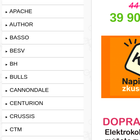
44
APACHE
►
39 90
AUTHOR
►
BASSO
►
BESV
►
BH
►
BULLS
►
CANNONDALE
►
CENTURION
►
CRUSSIS
►
CTM
►