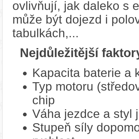
ovlivňují, jak daleko s
může být dojezd i polo
tabulkách,...
Nejdůležitější faktor
Kapacita baterie a 
Typ motoru (středov
chip
Váha jezdce a styl j
Stupeň síly dopomo