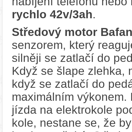
nabíjení telefonu nebo 
rychlo 42v/3ah
.
Středový motor Bafa
senzorem, který reaguje
silněji se zatlačí do p
Když se šlape zlehka, 
když se zatlačí do ped
maximálním výkonem. D
jízda na elektrokole p
kole, nestane se, že by