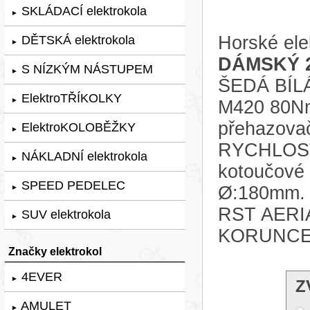
SKLÁDACÍ elektrokola
►
Horské ele
DĚTSKÁ elektrokola
►
DÁMSKÝ 
S NÍZKÝM NÁSTUPEM
►
ŠEDÁ BÍLÁ,
ElektroTŘÍKOLKY
►
M420 80Nm,
přehazov
ElektroKOLOBĚŽKY
►
RYCHLOST
NÁKLADNÍ elektrokola
►
kotoučové
SPEED PEDELEC
Ø:180mm. 
►
RST AERI
SUV elektrokola
►
KORUNCE
Značky elektrokol
4EVER
►
Z
AMULET
►