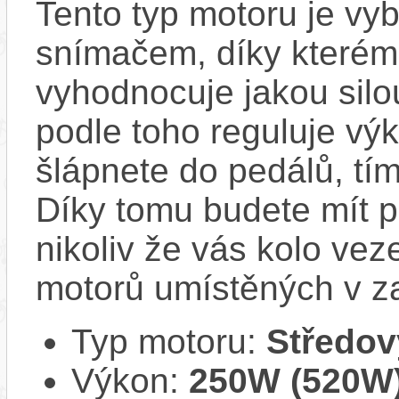
Tento typ motoru je vy
snímačem, díky kterému
vyhodnocuje jakou silo
podle toho reguluje výk
šlápnete do pedálů, tí
Díky tomu budete mít po
nikoliv že vás kolo vez
motorů umístěných v z
Typ motoru:
Středov
Výkon:
250W (520W