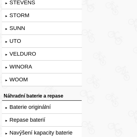
STEVENS
►
STORM
►
SUNN
►
UTO
►
VELDURO
►
WINORA
►
WOOM
►
Náhradní baterie a repase
Baterie originální
►
Repase baterií
►
Navýšení kapacity baterie
►