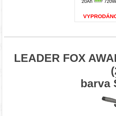
20Ah
720W
VYPRODÁN
LEADER FOX AWA
barva