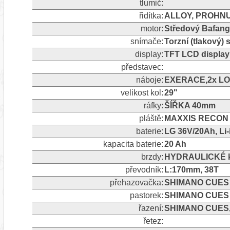
tlumič:
řidítka:
ALLOY, PROHNU
motor:
Středový Bafan
snímače:
Torzní (tlakový)
display:
TFT LCD display
představec:
náboje:
EXERACE,2x LO
velikost kol:
29"
ráfky:
ŠÍŘKA 40mm
pláště:
MAXXIS RECON 
baterie:
LG 36V/20Ah, Li
kapacita baterie:
20 Ah
brzdy:
HYDRAULICKÉ k
převodník:
L:170mm, 38T
přehazovačka:
SHIMANO CUES R
pastorek:
SHIMANO CUES 
řazení:
SHIMANO CUES, 
řetez: