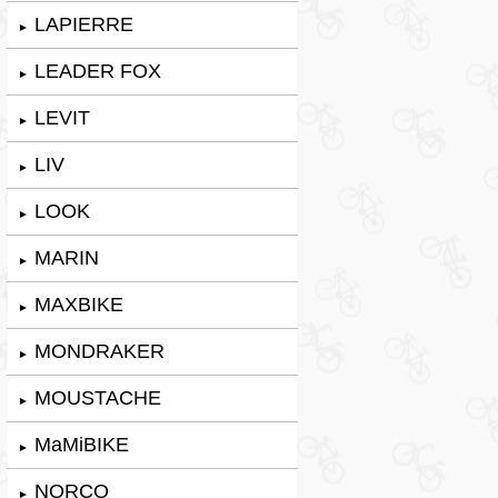
LAPIERRE
►
LEADER FOX
►
LEVIT
►
LIV
►
LOOK
►
MARIN
►
MAXBIKE
►
MONDRAKER
►
MOUSTACHE
►
MaMiBIKE
►
NORCO
►