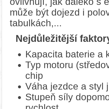
ovlivňují, jak daleko s
může být dojezd i polo
tabulkách,...
Nejdůležitější faktor
Kapacita baterie a 
Typ motoru (středov
chip
Váha jezdce a styl j
Stupeň síly dopomo
rychlost