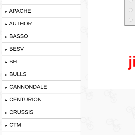
APACHE
►
AUTHOR
►
BASSO
►
BESV
►
j
BH
►
BULLS
►
CANNONDALE
►
CENTURION
►
CRUSSIS
►
CTM
►