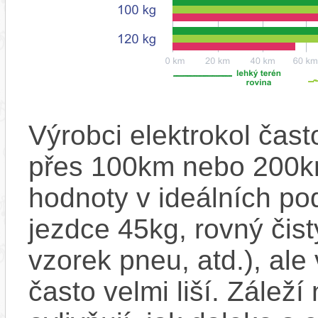
Výrobci elektrokol čas
přes 100km nebo 200km
hodnoty v ideálních p
jezdce 45kg, rovný čistý
vzorek pneu, atd.), ale
často velmi liší. Zálež