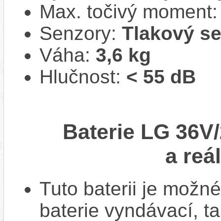
Max. točivý moment
Senzory:
Tlakový s
Váha:
3,6 kg
Hlučnost:
< 55 dB
Baterie LG 36V/
a reá
Tuto baterii je možné
baterie vyndávací, t