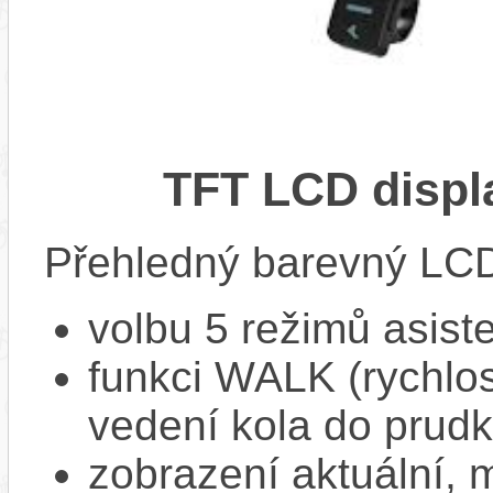
TFT LCD displ
Přehledný barevný LCD 
volbu 5 režimů asist
funkci WALK (rychlost
vedení kola do prud
zobrazení aktuální,