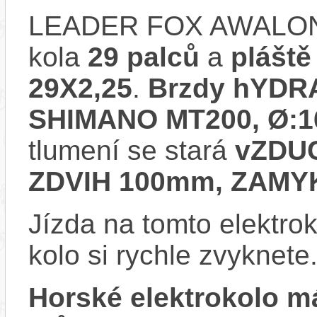
LEADER FOX AWALON
kola
29 palců
a
plášt
29X2,25
.
Brzdy hYDR
SHIMANO MT200, Ø:
tlumení se stará
vZDU
ZDVIH 100mm, ZAMY
Jízda na tomto elektrok
kolo si rychle zvyknete
Horské elektrokolo 