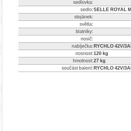
sedlovka:
sedlo:
SELLE ROYAL 
stojánek:
světla:
blatníky:
nosič:
nabíječka:
RYCHLO 42V/3A
nosnost:
120 kg
hmotnost:
27 kg
součást balení:
RYCHLO 42V/3A