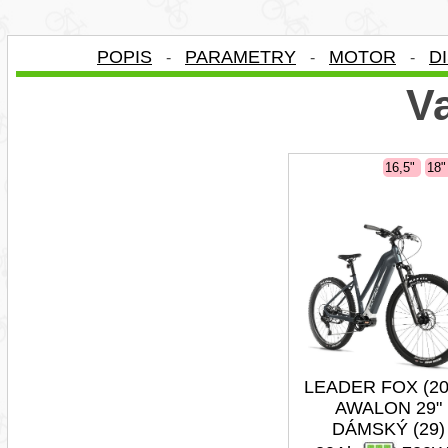
POPIS
PARAMETRY
MOTOR
D
-
-
-
Va
16,5"
18
LEADER FOX (20
AWALON 29"
DÁMSKÝ (29)