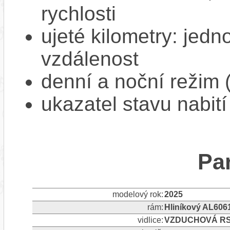
rychlosti
ujeté kilometry: jedno
vzdálenost
denní a noční režim 
ukazatel stavu nabití
Pa
modelový rok:
2025
rám:
Hliníkový AL606
vidlice:
VZDUCHOVÁ RST